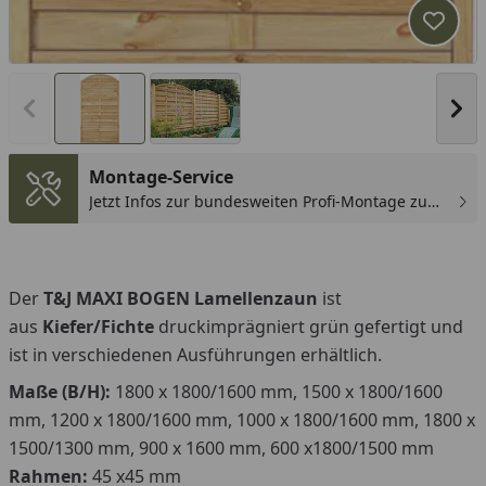
Produk
Vorheriges Bild anzeigen
Näc
Montage-Service
Jetzt Infos zur bundesweiten Profi-Montage zum
günstigen Festpreis sichern.
Der
T&J MAXI BOGEN Lamellenzaun
ist
aus
Kiefer/Fichte
druckimprägniert grün gefertigt und
ist in verschiedenen Ausführungen erhältlich.
Maße (B/H):
1800 x 1800/1600 mm, 1500 x 1800/1600
mm, 1200 x 1800/1600 mm, 1000 x 1800/1600 mm, 1800 x
1500/1300 mm, 900 x 1600 mm, 600 x1800/1500 mm
Rahmen:
45 x45 mm