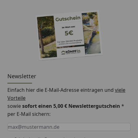
Newsletter
Einfach hier die E-Mail-Adresse eintragen und
viele
Vorteile
sowie
sofort einen 5,00 € Newslettergutschein
*
per E-Mail sichern:
Keine Eingabe erforderlich
Eingabe erforderlich
E-Mail *