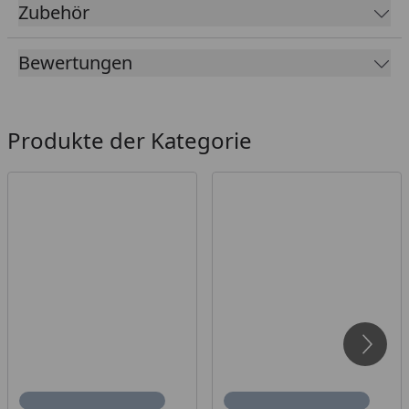
Zubehör
T&J Pfosten
T&J Pfostenanker
Bewertungen
T&J Schrauben
T&J Winkelbeschläge
Produkte der Kategorie
Weiteres Zubehör:
T&J Lamellenzaunelemente
T&J Lamellenzaun-Tor
Diese Artikel finden Sie im Zubehör Re