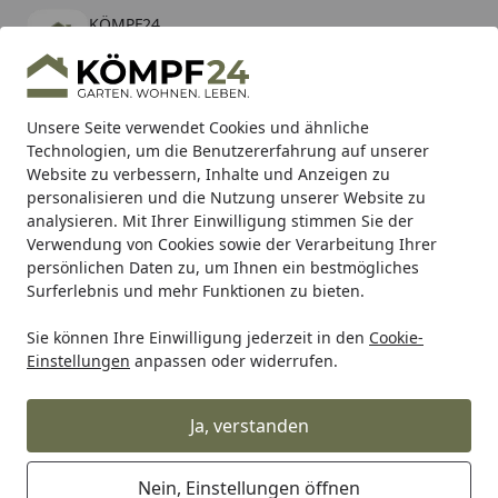
KÖMPF24
Öffnen
Banner schließen
KÖMPF24
kostenlos - Im App Store
Alle Produkte
Mein Konto
Wunschl
Eink
Unsere Seite verwendet Cookies und ähnliche
Technologien, um die Benutzererfahrung auf unserer
Hotline
4,81
/ 5
Suchen
Website zu verbessern, Inhalte und Anzeigen zu
personalisieren und die Nutzung unserer Website zu
analysieren. Mit Ihrer Einwilligung stimmen Sie der
Karibu Pools inkl. gratis Sandfilteranlage & Pool-
Verwendung von Cookies sowie der Verarbeitung Ihrer
Starterset (Gesamtwert bis 468,99€)
persönlichen Daten zu, um Ihnen ein bestmögliches
Surferlebnis und mehr Funktionen zu bieten.
Sie können Ihre Einwilligung jederzeit in den
Cookie-
Zaun
Sichtschutzzaun
Holz Sichtschutz Zäune
T&J MA
Einstellungen
anpassen oder widerrufen.
Startseite
T&J MAXI BOGEN Lamellenzaun 100
x 180/160 cm
Ja, verstanden
Nein, Einstellungen öffnen