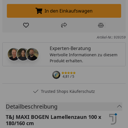
In den Einkaufswagen
In den Einkaufswagen legen
Produkt zur Wunschliste hinzufügen
Teilen
Produkt Ver
Artikel-Nr.: 939359
Experten-Beratung
Wertvolle Informationen zu diesem
Produkt erhalten.
4,81
/ 5
Trusted Shops Käuferschutz
Detailbeschreibung
T&J MAXI BOGEN Lamellenzaun 100 x
180/160 cm