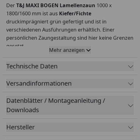
Der
T&J MAXI BOGEN Lamellenzaun
1000 x
1800/1600 mm ist aus
Kiefer/Fichte
druckimprägniert grün gefertigt und ist in
verschiedenen Ausführungen erhältlich. Einer
persönlichen Zaungestaltung sind hier keine Grenzen
gesetzt.
Mehr anzeigen
Maße (B/H):
1800 x 1800/1600 mm, 1500 x 1800/1600
mm, 1200 x 1800/1600 mm, 1000 x 1800/1600 mm,
Technische Daten
1800 x 1500/1300 mm, 900 x 1600 mm, 600
x1800/1500 mm
Versandinformationen
Rahmen:
45 x45 mm
Lamellen:
8 x 95 mm
Datenblätter / Montageanleitung /
Rankstäbe:
12 x 30 mm
Downloads
Rahmen und Lamellen Edelstahl verschraubt.
Hersteller
Bitte beachten Sie folgende Hinweise:
Was benötige ich für einen reibungslosen Aufbau?