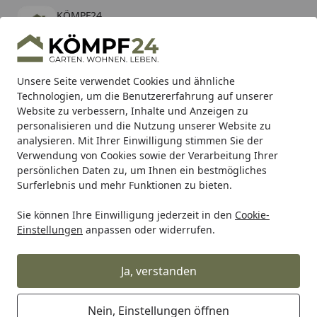
KÖMPF24
Öffnen
Banner schließen
KÖMPF24
kostenlos - Im App Store
Alle Produkte
Mein Konto
Wunschl
Eink
Unsere Seite verwendet Cookies und ähnliche
Technologien, um die Benutzererfahrung auf unserer
Hotline
4,81
/ 5
Suchen
Website zu verbessern, Inhalte und Anzeigen zu
personalisieren und die Nutzung unserer Website zu
analysieren. Mit Ihrer Einwilligung stimmen Sie der
Karibu Pools inkl. gratis Sandfilteranlage & Pool-
Verwendung von Cookies sowie der Verarbeitung Ihrer
Starterset (Gesamtwert bis 468,99€)
persönlichen Daten zu, um Ihnen ein bestmögliches
Surferlebnis und mehr Funktionen zu bieten.
Sie können Ihre Einwilligung jederzeit in den
Cookie-
Zaun
Sichtschutzzaun
Holz Sichtschutz Zäune
T&J MA
Einstellungen
anpassen oder widerrufen.
Startseite
T&J Maxi Massivzaun 180 x 150 cm
Ja, verstanden
Nein, Einstellungen öffnen