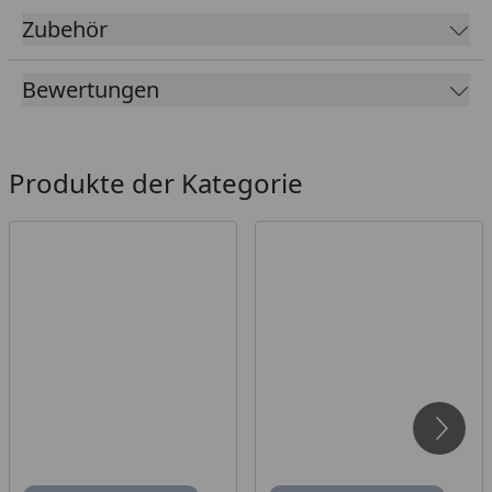
Sie finden alle Elemente sowie das nötige Zubehör im
Zubehör
Reiter “Zubehör”.
Bewertungen
Produkte der Kategorie