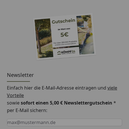
Newsletter
Einfach hier die E-Mail-Adresse eintragen und
viele
Vorteile
sowie
sofort einen 5,00 € Newslettergutschein
*
per E-Mail sichern:
Keine Eingabe erforderlich
Eingabe erforderlich
E-Mail *