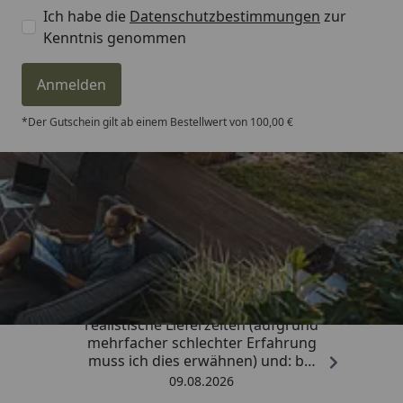
Ich habe die
Datenschutzbestimmungen
zur
Kenntnis genommen
Anmelden
*Der Gutschein gilt ab einem Bestellwert von 100,00 €
Trusted Shops
4,81
/ 5
„Sehr gute Qualitäts-Markenware,
realistische Lieferzeiten (aufgrund
mehrfacher schlechter Erfahrung
muss ich dies erwähnen) und: bei
Kritik kommt die Antwort
09.08.2026
offensichtlich von einem