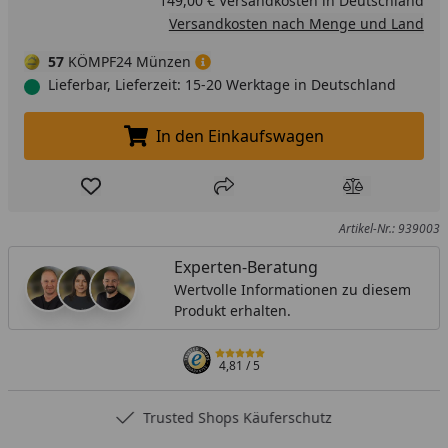
149,00 € Versandkosten in Deutschland
Versandkosten nach Menge und Land
57
KÖMPF24 Münzen
Lieferbar, Lieferzeit: 15-20 Werktage in Deutschland
In den Einkaufswagen
In den Einkaufswagen legen
Produkt zur Wunschliste hinzufügen
Teilen
Produkt Ver
Artikel-Nr.: 939003
Experten-Beratung
Wertvolle Informationen zu diesem
Produkt erhalten.
4,81
/ 5
Trusted Shops Käuferschutz