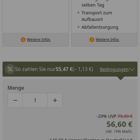
selben Tag
Transport zum
Aufbauort
Abfallentsorgung
Weitere Infos
Weitere Infos
So zahlen Sie nur
55,47 €
(– 1,13 €)
Bedingungen
Menge
Produktmenge um eins verringern
Produktmenge manuell eingeben
Produktmenge um eins erhöhen
-29%
UVP
79,99 €
56,60 €
inkl. 19% MwSt.