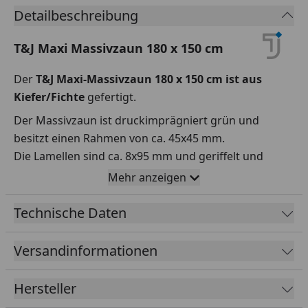
Detailbeschreibung
T&J Maxi Massivzaun 180 x 150 cm
Der
T&J Maxi-Massivzaun 180 x 150 cm ist aus
Kiefer/Fichte
gefertigt.
Der Massivzaun ist druckimprägniert grün und
besitzt einen Rahmen von ca. 45x45 mm.
Die Lamellen sind ca. 8x95 mm und geriffelt und
Edelstahl verschraubt. Die Leisten betragen ca. 12x30
Mehr anzeigen
mm und die Maschenweite beläuft sich auf ca. 10x10
cm.
Technische Daten
Zu dieser Zaunserie von Tetzner & Jentzsch stehen
Versandinformationen
Ihnen eine große Auswahl verschiedener Elemente
zur Verfügung, welche Sie beliebig aneinanderreihen
können.
Hersteller