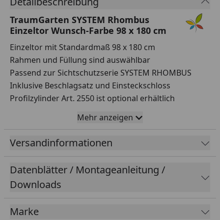
Detailbeschreibung
TraumGarten SYSTEM Rhombus
Einzeltor Wunsch-Farbe 98 x 180 cm
Einzeltor mit Standardmaß 98 x 180 cm
Rahmen und Füllung sind auswählbar
Passend zur Sichtschutzserie SYSTEM RHOMBUS
Inklusive Beschlagsatz und Einsteckschloss
Profilzylinder Art. 2550 ist optional erhältlich
Bitte achten Sie auf dieses typische Merkmal: die
Mehr anzeigen
Rhombusform der Profile führt den Blick und das
Licht in unterschiedliche Richtungen. Das heißt, von
Versandinformationen
der einen Seite des Zaunelements wird etwas
Durchblick nach unten gewährt. Von der anderen
Datenblätter / Montageanleitung /
Seite ist die Sicht nach oben möglich.
Downloads
Entscheiden Sie für die Torbestellung, wie die zwei
unterschiedlichen Sichtseiten ausgerichtet sind.
Marke