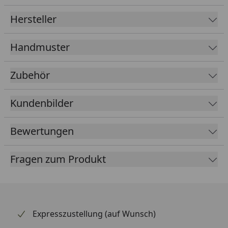
Erstellen Sie Ihr Wunschelement ganz individuell mit
dem
Bestellformular
.
Hersteller
Handmuster
Zubehör
Kundenbilder
Bewertungen
Fragen zum Produkt
Expresszustellung (auf Wunsch)