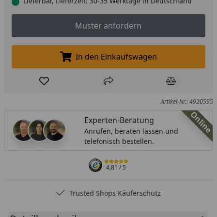
Lieferbar, Lieferzeit: 30-35 Werktage in Deutschland
Muster anfordern
Muster anfordern
In den Einkaufswagen
In den Einkaufswagen legen
Produkt zur Wunschliste hinzufügen
Teilen
Produkt Ver
Artikel-Nr.: 4920595
Online
Experten-Beratung
Anrufen, beraten lassen und
telefonisch bestellen.
4,81
/ 5
Trusted Shops Käuferschutz