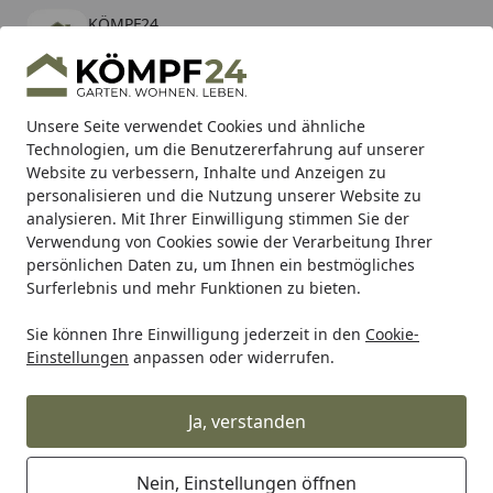
KÖMPF24
Öffnen
Banner schließen
KÖMPF24
kostenlos - Im App Store
Alle Produkte
Mein Konto
Wunschl
Eink
Unsere Seite verwendet Cookies und ähnliche
Technologien, um die Benutzererfahrung auf unserer
Hotline
4,81
/ 5
Suchen
Website zu verbessern, Inhalte und Anzeigen zu
personalisieren und die Nutzung unserer Website zu
analysieren. Mit Ihrer Einwilligung stimmen Sie der
Karibu Pools inkl. gratis Sandfilteranlage & Pool-
Verwendung von Cookies sowie der Verarbeitung Ihrer
Starterset (Gesamtwert bis 468,99€)
persönlichen Daten zu, um Ihnen ein bestmögliches
Surferlebnis und mehr Funktionen zu bieten.
Sie können Ihre Einwilligung jederzeit in den
Cookie-
Zaun
Sichtschutzzaun
Aluminium Sichtschutz Zäune
Einstellungen
anpassen oder widerrufen.
Startseite
TraumGarten SYSTEM Rhombus
Einzeltor Wunsch-Farbe 98 x 180 cm
Ja, verstanden
Nein, Einstellungen öffnen