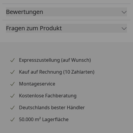
TraumGarten optimal geeignet. Sofern Sie eine
Sonderhöhe (unter 180 cm) gewählt haben, können
Bewertungen
Sie ebenfalls über Ihr Bestellformular Pfosten auf
Maß bestellen. Diese werden dann in Ihrer
Fragen zum Produkt
Wunschhöhe, passend zu Ihrem Wunschtor,
gefertigt.
Optional kann das Tor mit einem Profilzylinder
nachgerüstet werden (dieser ist im Zubehör zu
Expresszustellung (auf Wunsch)
finden, Sie können diesen separat bestellen).
Kauf auf Rechnung (10 Zahlarten)
Zubehörteile:
Montageservice
TraumGarten Torpfosten-Set
Kostenlose Fachberatung
TraumGarten Profilzylinder
TraumGarten Drückergarnitur Edelstahloptik
Deutschlands bester Händler
Für den Anschluss der SYSTEM Zaunsets an den
50.000 m² Lagerfläche
Torpfosten benötigen Sie die U-Montageprofile,
die wir in den beiden Farben Anthrazit und Silber