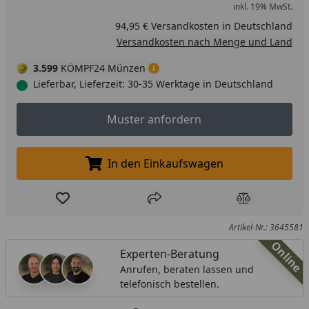
inkl. 19% MwSt.
94,95 € Versandkosten in Deutschland
Versandkosten nach Menge und Land
3.599
KÖMPF24 Münzen
Lieferbar, Lieferzeit: 30-35 Werktage in Deutschland
Muster anfordern
Muster anfordern
In den Einkaufswagen
In den Einkaufswagen legen
Produkt zur Wunschliste hinzufügen
Teilen
Produkt Ver
Artikel-Nr.: 3645581
Online
Experten-Beratung
Anrufen, beraten lassen und
telefonisch bestellen.