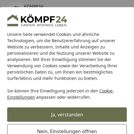
KÖMPF24
Öffnen
Banner schließen
KÖMPF24
kostenlos - Im App Store
Alle Produkte
Mein Konto
Wunschl
Eink
Unsere Seite verwendet Cookies und ähnliche
Technologien, um die Benutzererfahrung auf unserer
Hotline
4,81
/ 5
Suchen
Website zu verbessern, Inhalte und Anzeigen zu
personalisieren und die Nutzung unserer Website zu
analysieren. Mit Ihrer Einwilligung stimmen Sie der
Karibu Pools inkl. gratis Sandfilteranlage & Pool-
Verwendung von Cookies sowie der Verarbeitung Ihrer
Starterset (Gesamtwert bis 468,99€)
persönlichen Daten zu, um Ihnen ein bestmögliches
Surferlebnis und mehr Funktionen zu bieten.
Sie können Ihre Einwilligung jederzeit in den
Cookie-
Zaun
Sichtschutzzaun
Aluminium Sichtschutz Zäune
Einstellungen
anpassen oder widerrufen.
Startseite
TraumGarten SYSTEM BOARD XL
Doppeltor auf Maß mit E-Antrieb
Ja, verstanden
Nein, Einstellungen öffnen