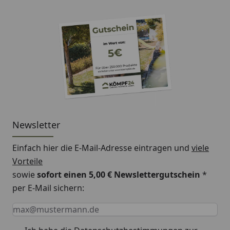
und in drei Längen: 105, 192 und 238 cm
bereithalten.
Diese Artikel finden Sie im Zubehör Reiter.
Tore auf Maß sind vom Umtausch ausgeschlossen.
Newsletter
Einfach hier die E-Mail-Adresse eintragen und
viele
Vorteile
sowie
sofort einen 5,00 € Newslettergutschein
*
per E-Mail sichern:
Keine Eingabe erforderlich
Eingabe erforderlich
E-Mail *