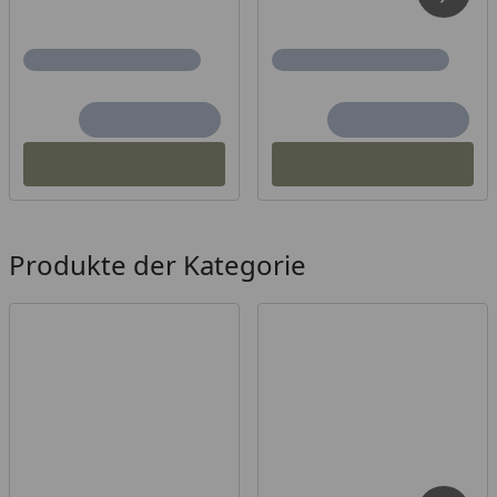
TraumGarten Profilzylinder
TraumGarten Drückergarnitur Edelstahloptik
Diese Artikel finden Sie im Zubehör Reiter.
Tore auf Maß sind vom Umtausch ausgeschlossen.
Produkte der Kategorie