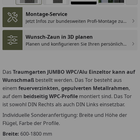
Montage-Service
Jetzt Infos zur bundesweiten Profi-Montage zum
günstigen Festpreis sichern.
You
Wunsch-Zaun in 3D planen
Planen und konfigurieren Sie Ihren persönlichen
Wunsch-Zaun!
Das
Traumgarten JUMBO WPC/Alu Einzeltor kann auf
Wunschmaß
bestellt werden. Das Tor besteht aus
einem
feuerverzinkten, gepulverten Metallrahmen
,
auf dem
beidseitig WPC-Profile
montiert sind. Das Tor
ist sowohl DIN Rechts als auch DIN Links einsetzbar.
Individuelle Sonderanfertigung: Breite und Höhe der
Flügel, Farbe der Profile.
Breite:
600-1800 mm