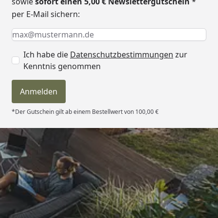
sowie
sofort einen 5,00 € Newslettergutschein
*
per E-Mail sichern:
Keine Eingabe erforderlich
Eingabe erforderlich
E-Mail *
Ich habe die
Datenschutzbestimmungen
zur
Kenntnis genommen
Anmelden
*Der Gutschein gilt ab einem Bestellwert von 100,00 €
Trusted Shops
4,81
/ 5