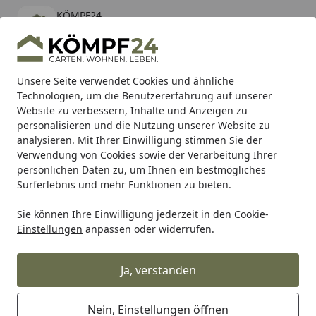
KÖMPF24
Öffnen
Banner schließen
KÖMPF24
kostenlos - Im App Store
Alle Produkte
Mein Konto
Wunschl
Eink
Unsere Seite verwendet Cookies und ähnliche
Technologien, um die Benutzererfahrung auf unserer
Hotline
4,81
/ 5
Suchen
Website zu verbessern, Inhalte und Anzeigen zu
personalisieren und die Nutzung unserer Website zu
analysieren. Mit Ihrer Einwilligung stimmen Sie der
Karibu Pools inkl. gratis Sandfilteranlage & Pool-
Verwendung von Cookies sowie der Verarbeitung Ihrer
Starterset (Gesamtwert bis 468,99€)
persönlichen Daten zu, um Ihnen ein bestmögliches
Surferlebnis und mehr Funktionen zu bieten.
Sie können Ihre Einwilligung jederzeit in den
Cookie-
Zaun
Sichtschutzzaun
BPC & WPC Sichtschutz Zäune
Einstellungen
anpassen oder widerrufen.
Startseite
Traumgarten JUMBO WPC Einzeltor
auf Maß
Ja, verstanden
Nein, Einstellungen öffnen