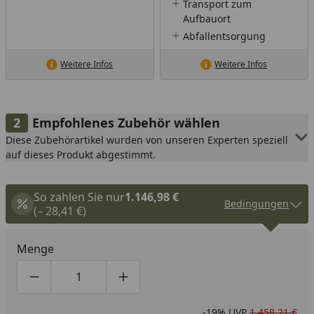
Transport zum
Aufbauort
Abfallentsorgung
Weitere Infos
Weitere Infos
Empfohlenes Zubehör wählen
Diese Zubehörartikel wurden von unseren Experten speziell
auf dieses Produkt abgestimmt.
So zahlen Sie nur
1.146,98 €
Bedingungen
(– 28,41 €)
Menge
Produktmenge um eins verringern
Produktmenge manuell eingeben
Produktmenge um eins erhöhen
-19%
UVP
1.458,21 €