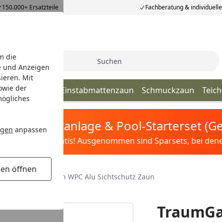
150.000+ Ersatzteile
Fachberatung & individuell
m die
Suche
e und Anzeigen
ieren. Mit
owie der
elstabmatten
Einstabmattenzaun
Schmuckzaun
Teic
mögliches
tis Sandfilteranlage & Pool-Starterset (
ngen
anpassen
ilter&Pflege gratis! Ausgenommen sind Sparsets, bei denen 
gen öffnen
TraumGarten Design WPC Alu Sichtschutz Zaun
rieb
TraumGa