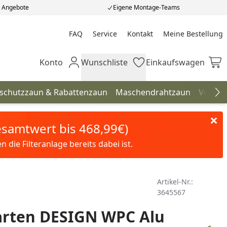
e Angebote
Eigene Montage-Teams
FAQ
Service
Kontakt
Meine Bestellung
Meine Bestellung
Konto
Wunschliste
Einkaufswagen
Mein Konto
Wunschliste
Einkaufswagen
hschutzzaun & Rabattenzaun
Maschendrahtzaun
Vorgar
Na
Gesamtwert bis 468,99€)
die Filteranlage bereits dabei ist.
Artikel-Nr.:
3645567
rten DESIGN WPC Alu