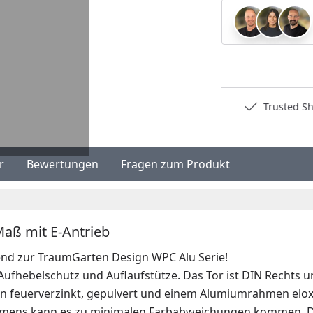
Deutschlands bester Händler
Trusted Shops 
r
Bewertungen
Fragen zum Produkt
aß mit E-Antrieb
nd zur TraumGarten Design WPC Alu Serie!
 Aufhebelschutz und Auflaufstütze. Das Tor ist DIN Rechts 
 feuerverzinkt, gepulvert und einem Alumiumrahmen eloxier
hmens kann es zu minimalen Farbabweichungen kommen. Der 