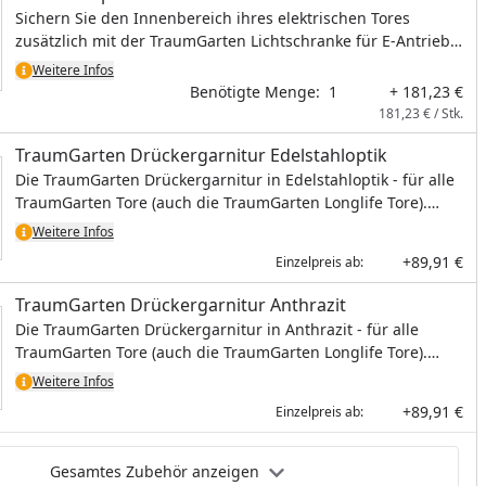
Sichern Sie den Innenbereich ihres elektrischen Tores
zusätzlich mit der TraumGarten Lichtschranke für E-Antrieb
schwenkbar ab. Der automatische Wiederzulauf des Tores
Weitere Infos
wird so verhindert.
Benötigte Menge:
1
+ 181,23 €
181,23 € / Stk.
TraumGarten Drückergarnitur Edelstahloptik
Die TraumGarten Drückergarnitur in Edelstahloptik - für alle
TraumGarten Tore (auch die TraumGarten Longlife Tore).
Ganz einfach ins Tor einzubauen.
Weitere Infos
+89,91 €
Einzelpreis ab:
TraumGarten Drückergarnitur Anthrazit
Die TraumGarten Drückergarnitur in Anthrazit - für alle
TraumGarten Tore (auch die TraumGarten Longlife Tore).
Ganz einfach ins Tor einzubauen.
Weitere Infos
+89,91 €
Einzelpreis ab:
Gesamtes Zubehör anzeigen