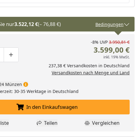
Sie nur
3.522,12 €
(– 76,88 €)
Bedingungen
-8%
UVP
3.950,81 €
3.599,00 €
inkl. 19% MwSt.
ge um eins verringern
duktmenge manuell eingeben
Produktmenge um eins erhöhen
237,38 € Versandkosten in Deutschland
Versandkosten nach Menge und Land
24 Münzen
eferzeit: 30-35 Werktage in Deutschland
In den Einkaufswagen
In den Einkaufswagen legen
iste
Teilen
Vergleichen
dukt zur Wunschliste hinzufügen
Teilen
Produkt Vergle