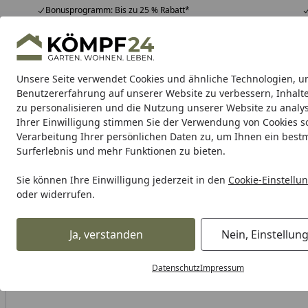
Bonusprogramm: Bis zu 25 % Rabatt*
Hotline
07051 / 9 22 22
4,81
/ 5
Mo-Fr. 8-16 Uhr
25.963 Bewertungen
Unsere Seite verwendet Cookies und ähnliche Technologien, u
Alle Produkte
Highlights
Tipps & Tricks
Alle Produkte
Benutzererfahrung auf unserer Website zu verbessern, Inhalt
zu personalisieren und die Nutzung unserer Website zu analys
Ihrer Einwilligung stimmen Sie der Verwendung von Cookies s
Zaun
Sichtschutzzaun
Zaun Komplett-Sets
Dopp
Verarbeitung Ihrer persönlichen Daten zu, um Ihnen ein best
Surferlebnis und mehr Funktionen zu bieten.
Karibu Pools inkl. gra
Sie können Ihre Einwilligung jederzeit in den
Cookie-Einstellu
oder widerrufen.
Dein Traumpool im Sorglos-Paket: F
Ja, verstanden
Nein, Einstellun
Zaun
Sichtschutzzaun
BPC & WPC Sichtschutz Zäune
Startseite
TraumGarten DESIGN WPC Alu Doppeltor auf Maß mit E-Ant
Datenschutz
Impressum