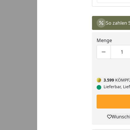
So zahlen 
Menge
Produktmen
Pro
3.599
KÖMPF
Lieferbar, Li
Wunschl
Pro