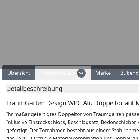
nungskauf
Montageservice
Übersicht
Produktdetails
Marke
Zubehö
Detailbeschreibung
TraumGarten Design WPC Alu Doppeltor auf M
Ihr maßangefertigtes Doppeltor von Traumgarten passe
Inklusive Einsteckschloss, Beschlagsatz, Bodenschieber,
gefertigt. Der Torrahmen besteht aus einem Stahlrahmen
des Tors. Durch die Materialkombination des Doppelra