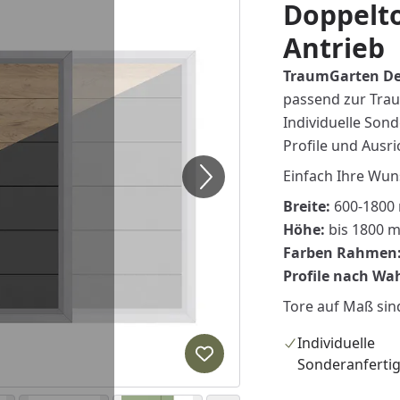
Doppelto
Antrieb
TraumGarten Des
passend zur Trau
Individuelle Sond
Profile und Ausr
Einfach Ihre Wun
Breite:
600-1800 
Höhe:
bis 1800 
Farben Rahmen
Profile nach Wa
Tore auf Maß si
Individuelle
Produkt zur Wunschliste hi
Sonderanferti