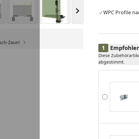
Nächstes Bild anzeigen
WPC Profile na
sch-Zaun!
Empfohlen
Diese Zubehörartik
abgestimmt.