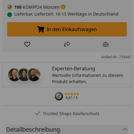
190
KÖMPF24 Münzen
Lieferbar, Lieferzeit: 10-15 Werktage in Deutschland
In den Einkaufswagen
In den Einkaufswagen legen
Produkt zur Wunschliste hinzufügen
Teilen
Produkt Ver
Artikel-Nr.: 759887
Experten-Beratung
Wertvolle Informationen zu diesem
Produkt erhalten.
4,81
/ 5
Trusted Shops Käuferschutz
Detailbeschreibung