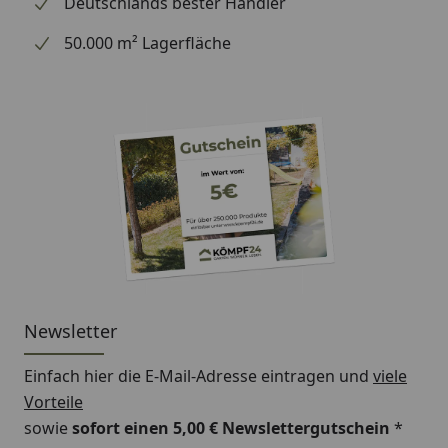
Deutschlands bester Händler
Befestigungszubehör
Elementhalter
50.000 m² Lagerfläche
Weiteres Zubehör:
Pfostenkappen
Aufsatzleisten
Kyrill Sturmanker
Holzlasur zur Nachbehandlung
Passendes Tor
Newsletter
Einfach hier die E-Mail-Adresse eintragen und
viele
Vorteile
sowie
sofort einen 5,00 € Newslettergutschein
*