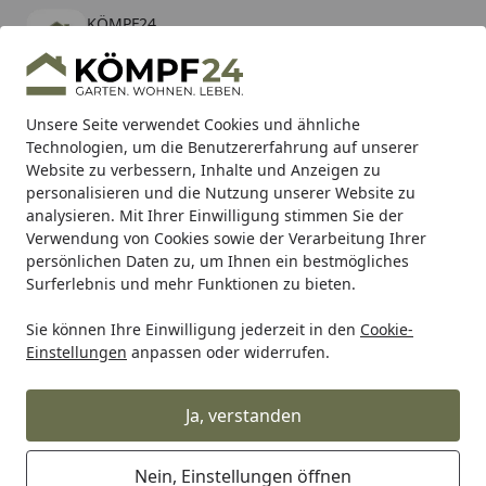
KÖMPF24
Öffnen
Banner schließen
KÖMPF24
kostenlos - Im App Store
Alle Produkte
Mein Konto
Wunschl
Eink
Unsere Seite verwendet Cookies und ähnliche
Technologien, um die Benutzererfahrung auf unserer
Hotline
4,81
/ 5
Suchen
Website zu verbessern, Inhalte und Anzeigen zu
personalisieren und die Nutzung unserer Website zu
analysieren. Mit Ihrer Einwilligung stimmen Sie der
Karibu Pools inkl. gratis Sandfilteranlage & Pool-
Verwendung von Cookies sowie der Verarbeitung Ihrer
Starterset (Gesamtwert bis 468,99€)
persönlichen Daten zu, um Ihnen ein bestmögliches
Surferlebnis und mehr Funktionen zu bieten.
Sie können Ihre Einwilligung jederzeit in den
Cookie-
Zaun
Sichtschutzzaun
Holz Sichtschutz Zäune
Traumg
Einstellungen
anpassen oder widerrufen.
Startseite
TraumGarten Arzago 179x179 cm
Ja, verstanden
Nein, Einstellungen öffnen