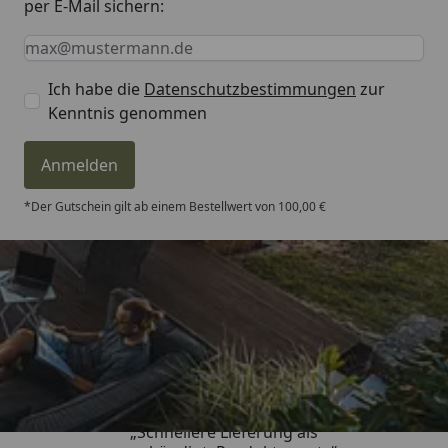
per E-Mail sichern:
Keine Eingabe erforderlich
Eingabe erforderlich
E-Mail *
Ich habe die
Datenschutzbestimmungen
zur
Kenntnis genommen
Anmelden
*Der Gutschein gilt ab einem Bestellwert von 100,00 €
Trusted Shops
4,81
/ 5
„Schnellere Lieferung als