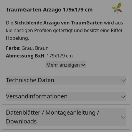
TraumGarten Arzago 179x179 cm
Die
Sichtblende Arzago von TraumGarten
wird aus
kleinastigen Profilen gefertigt und besitzt eine Riffel-
Hobelung.
Farbe
: Grau, Braun
Abmessung BxH
: 179x179 cm
Mehr anzeigen
Ausführung
:
Der Sichtschutz besitzt eine elegante, horizontale
Technische Daten
Profilierung, diese lässt die Wandung filigran
erscheinen.
Versandinformationen
Aufgrund der markanten Hobelung gehen die Profile
unsichtbar und scheinbar endlos ineinander über.
Datenblätter / Montageanleitung /
Die Elemente der Arzago Serie sind werksseitig
Downloads
bereits mit einer offenporigen Lasur behandelt und
können somit direkt aufgebaut werden. Diese