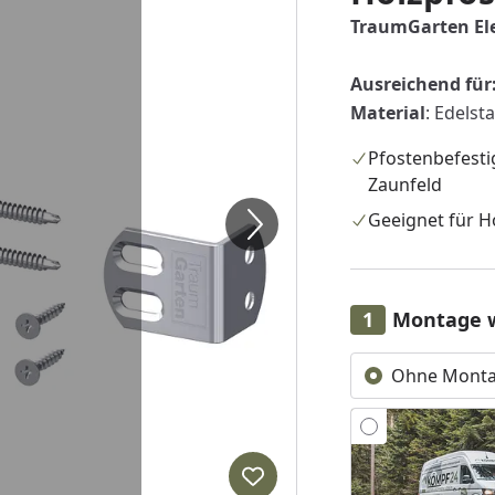
TraumGarten Ele
Ausreichend für
Material
: Edelsta
Pfostenbefest
Zaunfeld
Geeignet für H
Montage 
Ohne Mont
Produkt zur Wunschliste hi