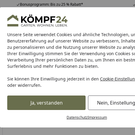
Bonusprogramm: Bis zu 25 % Rabatt*
Hotline
07051 / 9 22 22
4,81
/ 5
Mo-Fr. 8-16 Uhr
25.961 Bewertungen
Unsere Seite verwendet Cookies und ähnliche Technologien, u
Alle Produkte
Highlights
Tipps & Tricks
Alle Produkte
Benutzererfahrung auf unserer Website zu verbessern, Inhalt
zu personalisieren und die Nutzung unserer Website zu analys
Ihrer Einwilligung stimmen Sie der Verwendung von Cookies s
Zaun
Sichtschutzzaun
Zaun Komplett-Sets
Dopp
Verarbeitung Ihrer persönlichen Daten zu, um Ihnen ein best
Surferlebnis und mehr Funktionen zu bieten.
Karibu Pools inkl. gra
Sie können Ihre Einwilligung jederzeit in den
Cookie-Einstellu
oder widerrufen.
Dein Traumpool im Sorglos-Paket: F
Ja, verstanden
Nein, Einstellun
Zaun
Gartentor
Garten Einzeltore
TraumGarten Einzel
Startseite
Datenschutz
Impressum