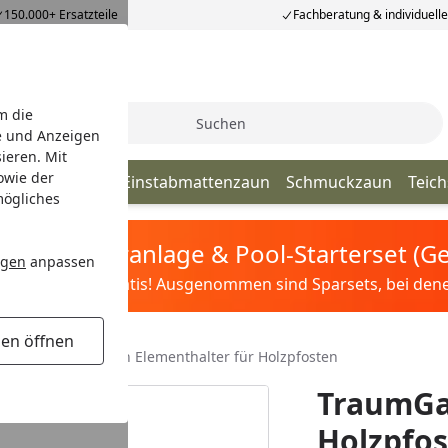
150.000+ Ersatzteile
Fachberatung & individuell
m die
Suche
e und Anzeigen
ieren. Mit
owie der
elstabmatten
Einstabmattenzaun
Schmuckzaun
Teic
mögliches
tis Sandfilteranlage & Pool-Starterset (
ngen
anpassen
ilter&Pflege gratis! Ausgenommen sind Sparsets, bei denen 
gen öffnen
tore
TraumGarten Elementhalter für Holzpfosten
TraumGa
Holzpfo