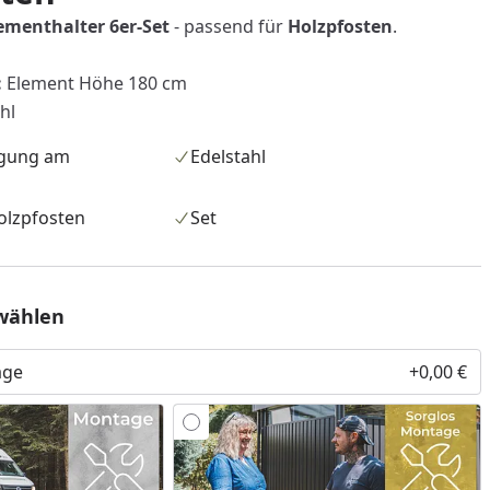
menthalter 6er-Set
- passend für
Holzpfosten
.
:
Element Höhe 180 cm
hl
igung am
Edelstahl
olzpfosten
Set
wählen
age
+0,00 €
nzufügen