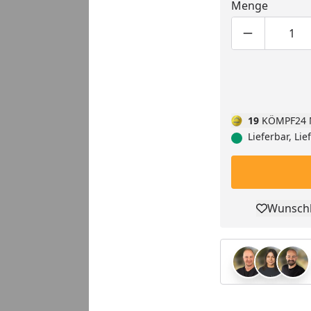
Menge
Produktmen
Pro
19
KÖMPF24 
Lieferbar, Li
Wunschl
Pro