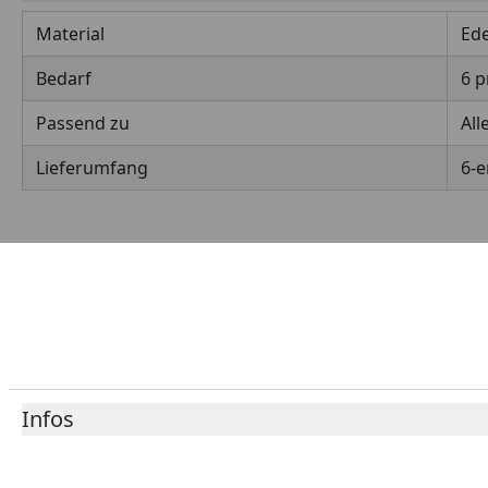
Material
Ede
Bedarf
6 p
Passend zu
All
Lieferumfang
6-e
Infos