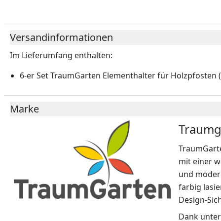
Versandinformationen
Im Lieferumfang enthalten:
6-er Set TraumGarten Elementhalter für Holzpfosten (
Marke
Traumg
TraumGarte
mit einer w
und modern
farbig lasi
Design-Sic
Dank unter