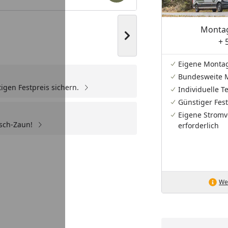
Montag
Nächstes Bild anzeigen
+ 
You
Eigene Monta
Bundesweite 
igen Festpreis sichern.
Individuelle 
eo
Günstiger Fest
Eigene Stromv
sch-Zaun!
erforderlich
Wei