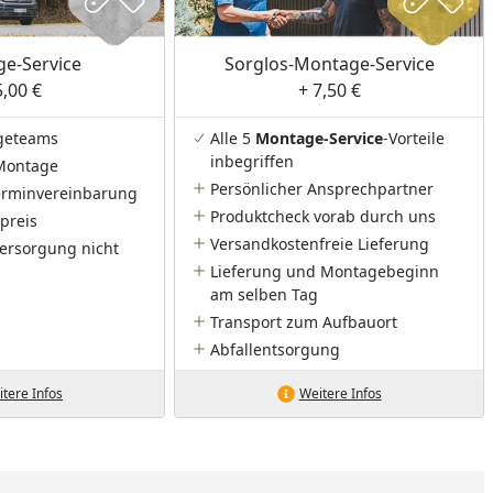
e-Service
Sorglos-Montage-Service
5,00 €
+ 7,50 €
tube-Video
geteams
Alle 5
Montage-Service
-Vorteile
inbegriffen
Montage
Persönlicher Ansprechpartner
Terminvereinbarung
Produktcheck vorab durch uns
preis
Versandkostenfreie Lieferung
ersorgung nicht
Lieferung und Montagebeginn
am selben Tag
Transport zum Aufbauort
Abfallentsorgung
tere Infos
Weitere Infos