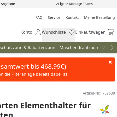
e Angebote
Eigene Montage-Teams
FAQ
Service
Kontakt
Meine Bestellung
Meine Bestellung
Konto
Wunschliste
Einkaufswagen
Mein Konto
Wunschliste
Einkaufswagen
hschutzzaun & Rabattenzaun
Maschendrahtzaun
Vorgar
Na
Gesamtwert bis 468,99€)
die Filteranlage bereits dabei ist.
Artikel-Nr.:
759638
rten Elementhalter für
sten