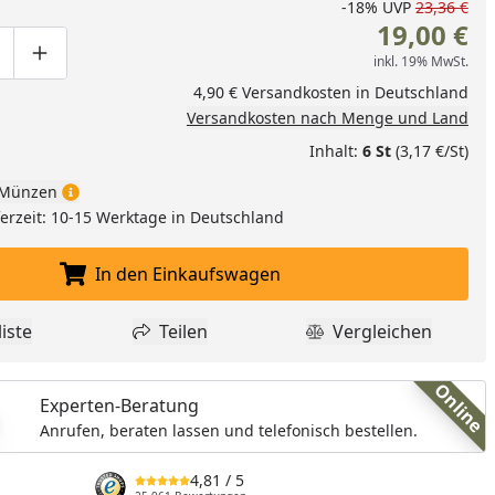
-18%
UVP
23,36 €
19,00 €
inkl. 19% MwSt.
ge um eins verringern
duktmenge manuell eingeben
Produktmenge um eins erhöhen
4,90 € Versandkosten in Deutschland
Versandkosten nach Menge und Land
Inhalt:
6 St
(3,17 €/St)
Münzen
eferzeit: 10-15 Werktage in Deutschland
In den Einkaufswagen
In den Einkaufswagen legen
iste
Teilen
Vergleichen
dukt zur Wunschliste hinzufügen
Teilen
Produkt Vergle
Online
Experten-Beratung
Anrufen, beraten lassen und telefonisch bestellen.
4,81
/ 5