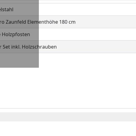
lstahl
ro Zaunfeld Elementhöhe 180 cm
e Holzpfosten
r Set inkl. Holzschrauben