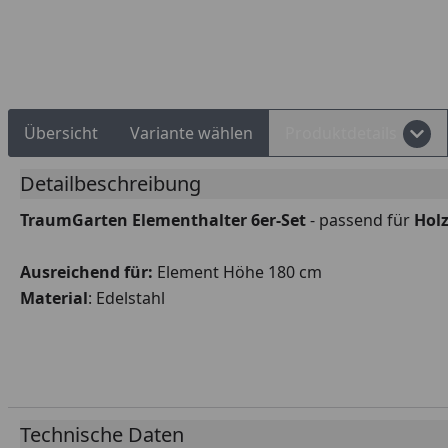
Rechnungskauf
Montageservice
Übersicht
Variante wählen
Produktdetails
Detailbeschreibung
TraumGarten Elementhalter 6er-Set
- passend für
Hol
Ausreichend für:
Element Höhe 180 cm
Material
: Edelstahl
Technische Daten