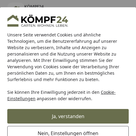
KÖMPF24
Öffnen
Banner schließen
KÖMPF24
kostenlos - Im App Store
Alle Produkte
Mein Konto
Wunschl
Eink
Unsere Seite verwendet Cookies und ähnliche
Technologien, um die Benutzererfahrung auf unserer
Hotline
4,81
/ 5
Suchen
Website zu verbessern, Inhalte und Anzeigen zu
personalisieren und die Nutzung unserer Website zu
analysieren. Mit Ihrer Einwilligung stimmen Sie der
Verwendung von Cookies sowie der Verarbeitung Ihrer
persönlichen Daten zu, um Ihnen ein bestmögliches
Surferlebnis und mehr Funktionen zu bieten.
Sie können Ihre Einwilligung jederzeit in den
Cookie-
Einstellungen
anpassen oder widerrufen.
Futter- & Wasserbehälter
für Vögel
Ja, verstanden
Nein, Einstellungen öffnen