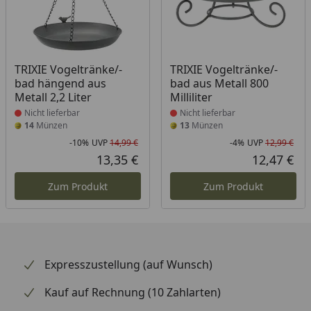
Produkt nicht lieferbar
Produkt nicht lieferbar
TRIXIE Vogeltränke/-
TRIXIE Vogeltränke/-
bad hängend aus
bad aus Metall 800
Metall 2,2 Liter
Milliliter
Nicht lieferbar
Nicht lieferbar
14
Münzen
13
Münzen
-10%
UVP
14,99 €
-4%
UVP
12,99 €
Rabatt in Prozent
Ursprünglicher Preis
Rab
Urs
13,35 €
12,47 €
Aktueller Preis
Akt
Zum Produkt
Zum Produkt
Expresszustellung (auf Wunsch)
Kauf auf Rechnung (10 Zahlarten)