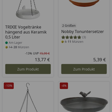
Produkt am Lager
2 Größen
TRIXIE Vogeltränke
Nobby Tonuntersetzer
hängend aus Keramik
0,5 Liter
(3)
6
11
Münzen
Am Lager
14
28
Münzen
-13%
UVP
15,99 €
Rabatt in Prozent
Ursprünglicher Preis
13,77 €
5,39 €
Aktueller Preis
Akt
Zum Produkt
Zum Produkt
-10%
-4%