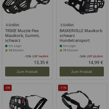
Produkt am Lager
6 Größen
Produkt am Lager
3 Größen
TRIXIE Muzzle Flex
BASKERVILLE Maulkorb
Maulkorb, Gummi,
schwarz
schwarz
Hundetransport
Am Lager
Am Lager
14
Münzen
15
Münzen
-10%
UVP
14,99 €
-34%
UVP
22,99 €
Rabatt in Prozent
Ursprünglicher Preis
Rab
Urs
13,35 €
14,99 €
Aktueller Preis
Akt
Zum Produkt
Zum Produkt
-6%
-11%