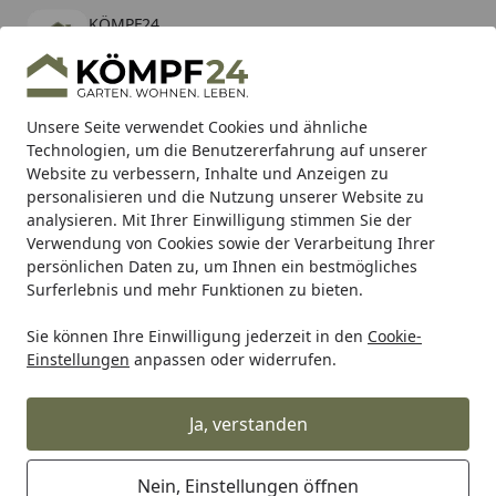
KÖMPF24
Öffnen
Banner schließen
KÖMPF24
kostenlos - Im App Store
Alle Produkte
Mein Konto
Wunschl
Eink
Unsere Seite verwendet Cookies und ähnliche
Technologien, um die Benutzererfahrung auf unserer
Hotline
4,81
/ 5
Suchen
Website zu verbessern, Inhalte und Anzeigen zu
personalisieren und die Nutzung unserer Website zu
analysieren. Mit Ihrer Einwilligung stimmen Sie der
Verwendung von Cookies sowie der Verarbeitung Ihrer
persönlichen Daten zu, um Ihnen ein bestmögliches
Surferlebnis und mehr Funktionen zu bieten.
Sie können Ihre Einwilligung jederzeit in den
Cookie-
Einstellungen
anpassen oder widerrufen.
Maulkörbe für Hunde
Ja, verstanden
Nein, Einstellungen öffnen