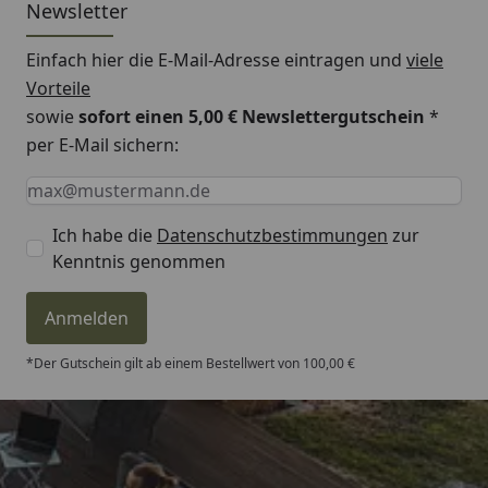
Newsletter
Einfach hier die E-Mail-Adresse eintragen und
viele
Vorteile
sowie
sofort einen 5,00 € Newslettergutschein
*
per E-Mail sichern:
Keine Eingabe erforderlich
Eingabe erforderlich
E-Mail *
Ich habe die
Datenschutzbestimmungen
zur
Kenntnis genommen
Anmelden
*Der Gutschein gilt ab einem Bestellwert von 100,00 €
Trusted Shops