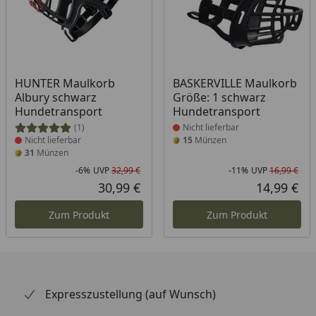
Produkt nicht lieferbar
Produkt nicht lieferbar
HUNTER Maulkorb
BASKERVILLE Maulkorb
Albury schwarz
Größe: 1 schwarz
Hundetransport
Hundetransport
(1)
Nicht lieferbar
Nicht lieferbar
15
Münzen
31
Münzen
-6%
UVP
32,99 €
-11%
UVP
16,99 €
Rabatt in Prozent
Ursprünglicher Preis
Rab
Urs
30,99 €
14,99 €
Aktueller Preis
Akt
Zum Produkt
Zum Produkt
Expresszustellung (auf Wunsch)