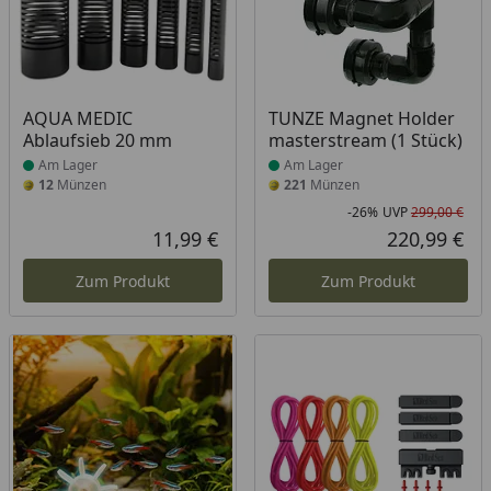
Produkt am Lager
Produkt am Lager
AQUA MEDIC
TUNZE Magnet Holder
Ablaufsieb 20 mm
masterstream (1 Stück)
Am Lager
Am Lager
12
Münzen
221
Münzen
-26%
UVP
299,00 €
Rab
Urs
11,99 €
220,99 €
Aktueller Preis
Akt
Zum Produkt
Zum Produkt