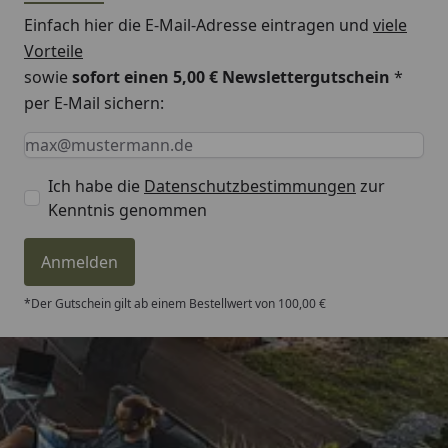
Einfach hier die E-Mail-Adresse eintragen und
viele
Vorteile
sowie
sofort einen 5,00 € Newslettergutschein
*
per E-Mail sichern:
Keine Eingabe erforderlich
Eingabe erforderlich
E-Mail *
Ich habe die
Datenschutzbestimmungen
zur
Kenntnis genommen
Anmelden
*Der Gutschein gilt ab einem Bestellwert von 100,00 €
Trusted Shops