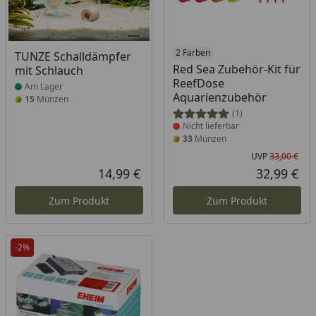
Produkt am Lager
Produkt nicht lieferbar
2 Farben
TUNZE Schalldämpfer
Red Sea Zubehör-Kit für
mit Schlauch
ReefDose
Am Lager
Aquarienzubehör
15
Münzen
(1)
Nicht lieferbar
33
Münzen
UVP
33,00 €
Urs
14,99 €
32,99 €
Aktueller Preis
Akt
Zum Produkt
Zum Produkt
-2%