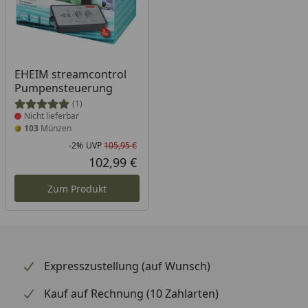
Produkt nicht lieferbar
EHEIM streamcontrol
Pumpensteuerung
(1)
Nicht lieferbar
103
Münzen
-2%
UVP
105,95 €
Rabatt in Prozent
Ursprünglicher Preis
102,99 €
Aktueller Preis
Zum Produkt
Expresszustellung (auf Wunsch)
Kauf auf Rechnung (10 Zahlarten)