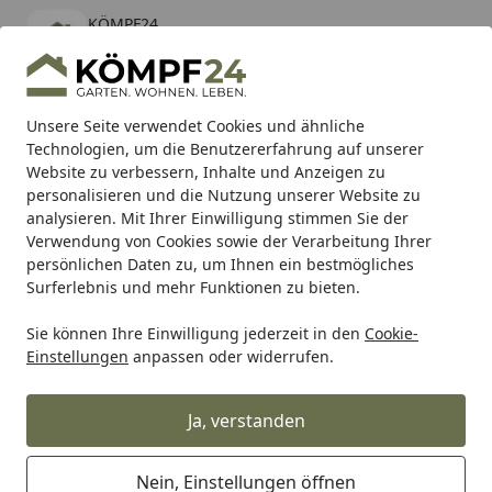
KÖMPF24
Öffnen
Banner schließen
KÖMPF24
kostenlos - Im App Store
Alle Produkte
Mein Konto
Wunschl
Eink
Unsere Seite verwendet Cookies und ähnliche
Technologien, um die Benutzererfahrung auf unserer
Hotline
4,81
/ 5
Suchen
Website zu verbessern, Inhalte und Anzeigen zu
personalisieren und die Nutzung unserer Website zu
analysieren. Mit Ihrer Einwilligung stimmen Sie der
Verwendung von Cookies sowie der Verarbeitung Ihrer
persönlichen Daten zu, um Ihnen ein bestmögliches
Surferlebnis und mehr Funktionen zu bieten.
Sie können Ihre Einwilligung jederzeit in den
Cookie-
Einstellungen
anpassen oder widerrufen.
Zubehoer für Pumpen &
Abschaeumer
Ja, verstanden
Nein, Einstellungen öffnen