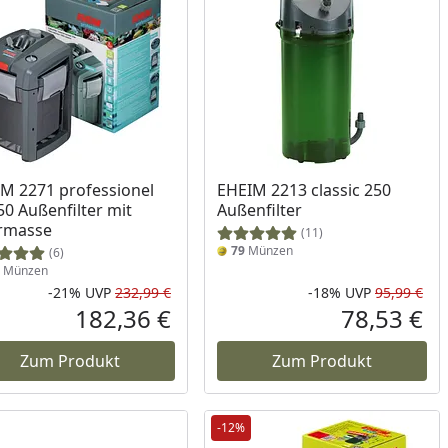
M 2271 professionel
EHEIM 2213 classic 250
50 Außenfilter mit
Außenfilter
ermasse
(11)
79
Münzen
(6)
Münzen
-21%
UVP
232,99 €
-18%
UVP
95,99 €
Prozent
cher Preis
Rabatt in Prozent
Ursprünglicher Preis
Rab
Urs
182,36 €
78,53 €
reis
Aktueller Preis
Akt
Zum Produkt
Zum Produkt
-12%