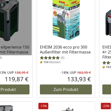
 eXperience 150
EHEIM 2036 ecco pro 300
EHEI
 mit Filtermasse
Außenfilter mit Filtermasse
4+ 2
Filt
4)
(6)
134
Münzen
183
-13%
UVP
138,95 €
-18%
UVP
163,95 €
Rabatt in Prozent
Ursprünglicher Preis
Rabatt in 
Ursprüngli
119,87 €
133,93 €
Aktueller Preis
Aktueller P
 Produkt
Zum Produkt
-13%
-23%