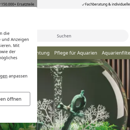
150.000+ Ersatzteile
Fachberatung & individuell
m die
Suche
e und Anzeigen
ieren. Mit
owie der
Aquarieneinrichtung
Pflege für Aquarien
Aquarienfil
mögliches
ngen
anpassen
gen öffnen