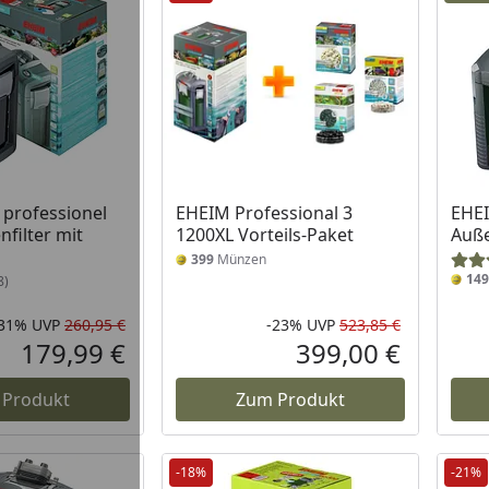
professionel
EHEIM Professional 3
EHEI
nfilter mit
1200XL Vorteils-Paket
Auße
399
Münzen
149
8)
-31%
UVP
260,95 €
-23%
UVP
523,85 €
Rabatt in Prozent
Ursprünglicher Preis
Rabatt in 
Ursprüngli
179,99 €
399,00 €
Aktueller Preis
Aktueller P
 Produkt
Zum Produkt
-18%
-21%