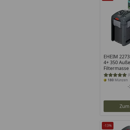
EHEIM 2273 
4+ 350 Auße
Filtermasse
(
180
Münzen
Zum
-13%