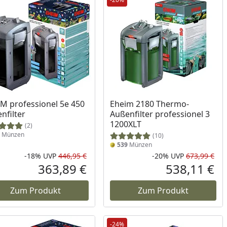
M professionel 5e 450
Eheim 2180 Thermo-
nfilter
Außenfilter professionel 3
1200XLT
(2)
Münzen
(10)
539
Münzen
-18%
UVP
446,95 €
-20%
UVP
673,99 €
Prozent
cher Preis
Rabatt in Prozent
Ursprünglicher Preis
Rab
Urs
363,89 €
538,11 €
reis
Aktueller Preis
Akt
Zum Produkt
Zum Produkt
-24%