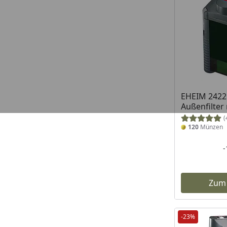
EHEIM 2422
Außenfilter
(
120
Münzen
Zum
-23%