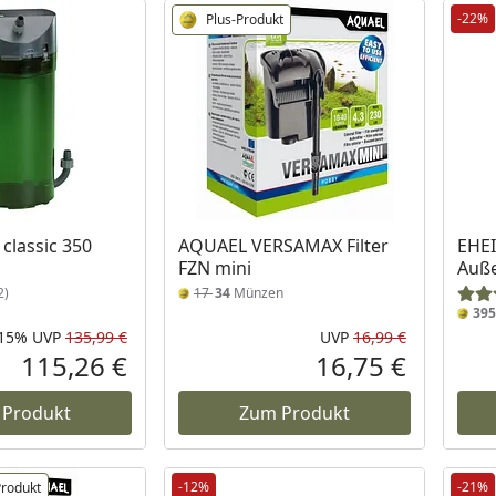
-22%
Plus-Produkt
classic 350
AQUAEL VERSAMAX Filter
EHEI
FZN mini
Auße
2)
17
34
Münzen
395
-15%
UVP
135,99 €
UVP
16,99 €
Rabatt in Prozent
Ursprünglicher Preis
Ursprüngli
115,26 €
16,75 €
Aktueller Preis
Aktueller P
 Produkt
Zum Produkt
-12%
-21%
Produkt