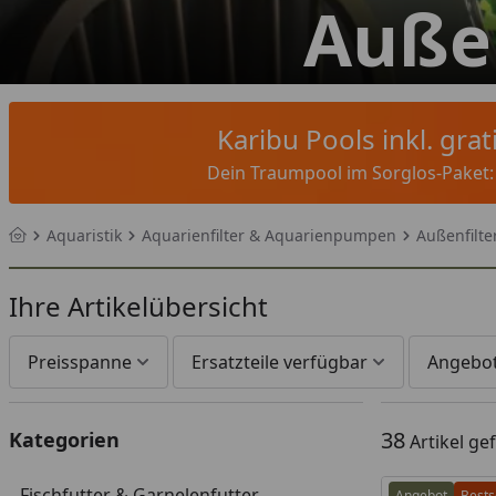
Außen
Karibu Pools inkl. gra
Dein Traumpool im Sorglos-Paket: F
Aquaristik
Aquarienfilter & Aquarienpumpen
Außenfilte
Startseite
Ihre Artikelübersicht
Preisspanne
Ersatzteile verfügbar
Angebo
38
Kategorien
Artikel g
Fischfutter & Garnelenfutter
Angebot
Bests