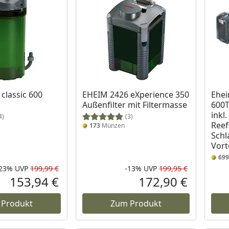
classic 600
EHEIM 2426 eXperience 350
Ehei
Außenfilter mit Filtermasse
600T
inkl
4)
(3)
Reef
173
Münzen
Sch
Vort
699
-23%
UVP
199,99 €
-13%
UVP
199,95 €
Rabatt in Prozent
Ursprünglicher Preis
Rabatt in 
Ursprüngli
153,94 €
172,90 €
Aktueller Preis
Aktueller P
 Produkt
Zum Produkt