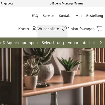
e Angebote
Eigene Montage-Teams
FAQ
Service
Kontakt
Meine Bestellung
Meine Bestellung
Konto
Wunschliste
Einkaufswagen
Mein Konto
Wunschliste
Einkaufswagen
ter & Aquarienpumpen
Beleuchtung
Aquarientechnik
Pu
Na