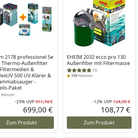
m 2178 professionel 5e
EHEIM 2032 ecco pro 130
 Thermo-Außenfilter
Außenfilter mit Filtermasse
. Filtermedien &
(5)
lexUV 500 UV-Klärer &
109
Münzen
lammabsauger -
eils-Paket
Münzen
-23%
UVP
911,74 €
-12%
UVP
124,95 €
Prozent
cher Preis
Rabatt in Prozent
Ursprünglicher Preis
Rab
Urs
699,00 €
108,77 €
reis
Aktueller Preis
Akt
Zum Produkt
Zum Produkt