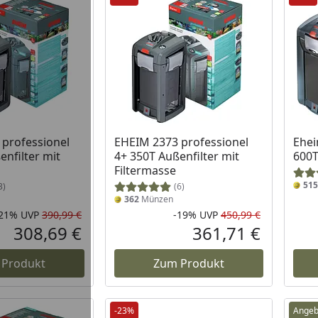
professionel
EHEIM 2373 professionel
Ehei
enfilter mit
4+ 350T Außenfilter mit
600T
Filtermasse
515
3)
(6)
362
Münzen
-21%
UVP
390,99 €
-19%
UVP
450,99 €
Rabatt in Prozent
Ursprünglicher Preis
Rabatt in 
Ursprüngli
308,69 €
361,71 €
Aktueller Preis
Aktueller P
 Produkt
Zum Produkt
-23%
Angeb