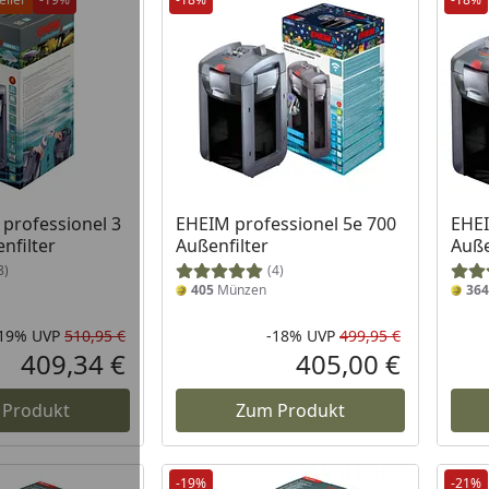
professionel 3
EHEIM professionel 5e 700
EHEI
nfilter
Außenfilter
Auße
8)
(4)
405
Münzen
364
-19%
UVP
510,95 €
-18%
UVP
499,95 €
Rabatt in Prozent
Ursprünglicher Preis
Rabatt in 
Ursprüngli
409,34 €
405,00 €
Aktueller Preis
Aktueller P
 Produkt
Zum Produkt
-19%
-21%