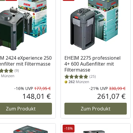
M 2424 eXperience 250
EHEIM 2275 professionel
nfilter mit Filtermasse
4+ 600 Außenfilter mit
Filtermasse
(9)
Münzen
(25)
262
Münzen
-16%
UVP
177,95 €
-21%
UVP
330,99 €
Prozent
cher Preis
Rabatt in Prozent
Ursprünglicher Preis
Rab
Urs
148,01 €
261,07 €
reis
Aktueller Preis
Akt
Zum Produkt
Zum Produkt
-18%