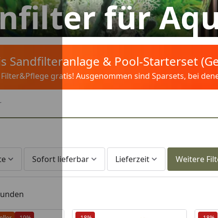
filter für Aq
tis Sandfilteranlage & Pool-Starterset (
ilter&Pflege gratis! Ausgenommen sind Sparsets, bei denen 
r
te
Sofort lieferbar
Lieferzeit
Weitere Filt
efunden
eller
-19%
-18%
-18%