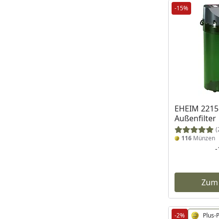
-15%
EHEIM 2215 
Außenfilter
(
116
Münzen
Zum
-2%
Plus-