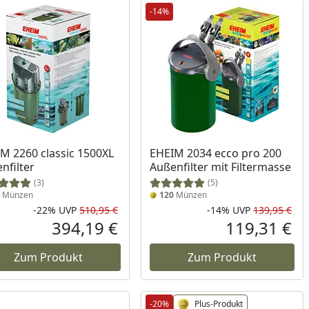
-14%
M 2260 classic 1500XL
EHEIM 2034 ecco pro 200
nfilter
Außenfilter mit Filtermasse
(3)
(5)
Münzen
120
Münzen
-22%
UVP
510,95 €
-14%
UVP
139,95 €
cher Preis
Rabatt in Prozent
Ursprünglicher Preis
Rab
Urs
394,19 €
119,31 €
reis
Aktueller Preis
Akt
Zum Produkt
Zum Produkt
-20%
Plus-Produkt