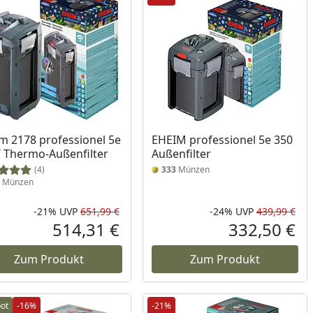
m 2178 professionel 5e
EHEIM professionel 5e 350
 Thermo-Außenfilter
Außenfilter
(4)
333
Münzen
Münzen
-21%
UVP
651,99 €
-24%
UVP
439,99 €
Prozent
cher Preis
Rabatt in Prozent
Ursprünglicher Preis
Rab
Urs
514,31 €
332,50 €
reis
Aktueller Preis
Akt
Zum Produkt
Zum Produkt
ot
-16%
-21%