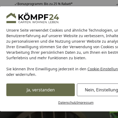
Bonusprogramm: Bis zu 25 % Rabatt*
Hotline
07051 / 9 22 22
4,81
/ 5
Mo-Fr. 8-16 Uhr
25.957 Bewertungen
Unsere Seite verwendet Cookies und ähnliche Technologien, u
Alle Produkte
Highlights
Tipps & Tricks
Alle Produkte
Benutzererfahrung auf unserer Website zu verbessern, Inhalt
zu personalisieren und die Nutzung unserer Website zu analys
Ihrer Einwilligung stimmen Sie der Verwendung von Cookies s
Aquaristik
Fischfutter & Garnelenfutter
Aquarien
Verarbeitung Ihrer persönlichen Daten zu, um Ihnen ein best
Surferlebnis und mehr Funktionen zu bieten.
Sie können Ihre Einwilligung jederzeit in den
Cookie-Einstellu
oder widerrufen.
Ja, verstanden
Nein, Einstellun
Datenschutz
Impressum