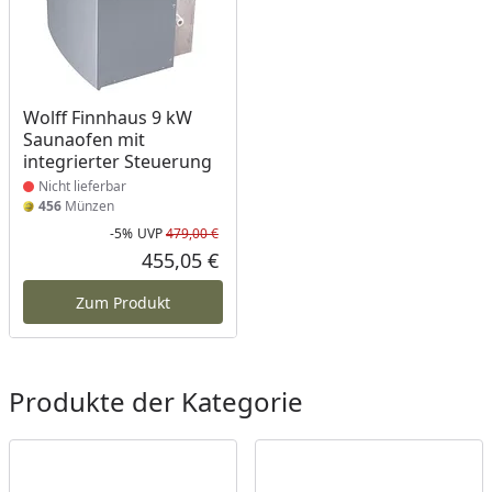
Produkt nicht lieferbar
Wolff Finnhaus 9 kW
Saunaofen mit
integrierter Steuerung
Nicht lieferbar
456
Münzen
-5%
UVP
479,00 €
Rabatt in Prozent
Ursprünglicher Preis
455,05 €
Aktueller Preis
Zum Produkt
Produkte der Kategorie