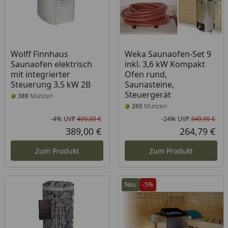
Wolff Finnhaus
Weka Saunaofen-Set 9
Saunaofen elektrisch
inkl. 3,6 kW Kompakt
mit integrierter
Ofen rund,
Steuerung 3,5 kW 2B
Saunasteine,
Steuergerät
389
Münzen
265
Münzen
-4%
UVP
409,00 €
-24%
UVP
349,99 €
Rabatt in Prozent
Ursprünglicher Preis
Rab
Urs
389,00 €
264,79 €
Aktueller Preis
Akt
Zum Produkt
Zum Produkt
Neu
-5%