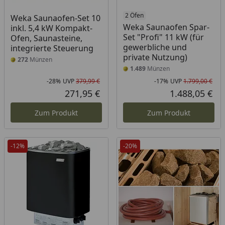
2 Öfen
Weka Saunaofen-Set 10
Weka Saunaofen Spar-
inkl. 5,4 kW Kompakt-
Set "Profi" 11 kW (für
Ofen, Saunasteine,
gewerbliche und
integrierte Steuerung
private Nutzung)
272
Münzen
1.489
Münzen
-28%
UVP
379,99 €
-17%
UVP
1.799,00 €
Rabatt in Prozent
Ursprünglicher Preis
Rab
Urs
271,95 €
1.488,05 €
Aktueller Preis
Akt
Zum Produkt
Zum Produkt
-12%
-20%