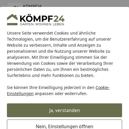
KÖMPF24
Öffnen
Banner schließen
KÖMPF24
kostenlos - Im App Store
Alle Produkte
Mein Konto
Wunschl
Eink
Unsere Seite verwendet Cookies und ähnliche
Technologien, um die Benutzererfahrung auf unserer
Hotline
4,81
/ 5
Suchen
Website zu verbessern, Inhalte und Anzeigen zu
personalisieren und die Nutzung unserer Website zu
analysieren. Mit Ihrer Einwilligung stimmen Sie der
Karibu Pools inkl. gratis Sandfilteranlage & Pool-
Verwendung von Cookies sowie der Verarbeitung Ihrer
Starterset (Gesamtwert bis 468,99€)
persönlichen Daten zu, um Ihnen ein bestmögliches
Surferlebnis und mehr Funktionen zu bieten.
Sauna
Saunaofen
Set Angebote (Ofen+Steuerung)
Kla
Sie können Ihre Einwilligung jederzeit in den
Cookie-
Startseite
Einstellungen
anpassen oder widerrufen.
Klassischer Saunaofen im Set
Ja, verstanden
Ihre Artikelübersicht
Nein, Einstellungen öffnen