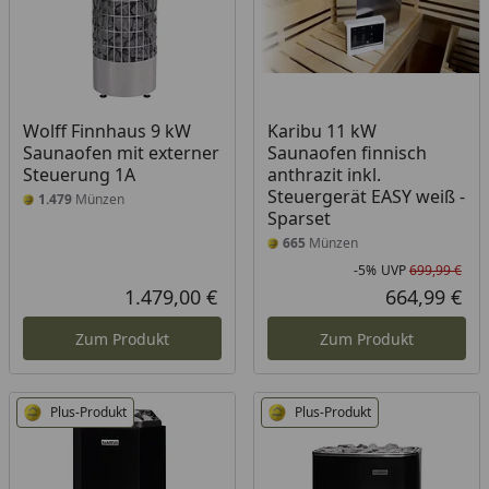
Wolff Finnhaus 9 kW
Karibu 11 kW
Saunaofen mit externer
Saunaofen finnisch
Steuerung 1A
anthrazit inkl.
Steuergerät EASY weiß -
1.479
Münzen
Sparset
665
Münzen
-5%
UVP
699,99 €
Rab
Urs
1.479,00 €
664,99 €
Aktueller Preis
Akt
Zum Produkt
Zum Produkt
Plus-Produkt
Plus-Produkt