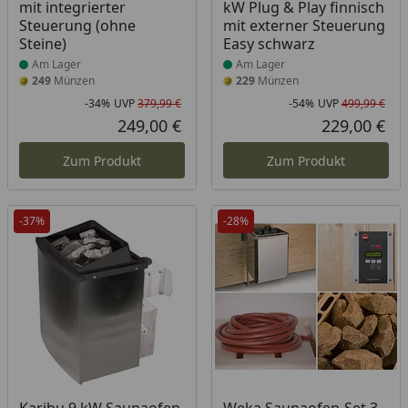
mit integrierter
kW Plug & Play finnisch
Steuerung (ohne
mit externer Steuerung
Steine)
Easy schwarz
Am Lager
Am Lager
249
Münzen
229
Münzen
-34%
UVP
379,99 €
-54%
UVP
499,99 €
Rabatt in Prozent
Ursprünglicher Preis
Rab
Urs
249,00 €
229,00 €
Aktueller Preis
Akt
Zum Produkt
Zum Produkt
-37%
-28%
Produkt am Lager