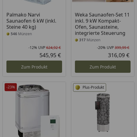
Palmako Narvi
Weka Saunaofen-Set 11
Saunaofen 6 kW (inkl.
inkl. 9 kW Kompakt-
Steine 40 kg)
Ofen, Saunasteine,
integrierte Steuerung
546
Münzen
317
Münzen
-12%
UVP
624,92 €
-20%
UVP
399,99 €
Rabatt in Prozent
Ursprünglicher Preis
Rab
Urs
545,95 €
316,09 €
Aktueller Preis
Akt
Zum Produkt
Zum Produkt
-23%
Plus-Produkt