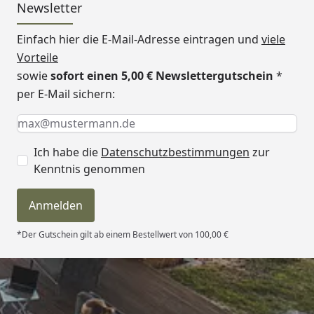
Newsletter
Einfach hier die E-Mail-Adresse eintragen und
viele
Vorteile
sowie
sofort einen 5,00 € Newslettergutschein
*
per E-Mail sichern:
Keine Eingabe erforderlich
Eingabe erforderlich
E-Mail *
Ich habe die
Datenschutzbestimmungen
zur
Kenntnis genommen
Anmelden
*Der Gutschein gilt ab einem Bestellwert von 100,00 €
Trusted Shops