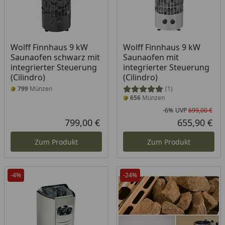
Wolff Finnhaus 9 kW
Wolff Finnhaus 9 kW
Saunaofen schwarz mit
Saunaofen mit
integrierter Steuerung
integrierter Steuerung
(Cilindro)
(Cilindro)
799
Münzen
(1)
656
Münzen
-6%
UVP
699,00 €
Rab
Urs
799,00 €
655,90 €
Aktueller Preis
Akt
Zum Produkt
Zum Produkt
-4%
-24%