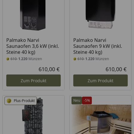
Palmako Narvi
Palmako Narvi
Saunaofen 3,6 kW (inkl.
Saunaofen 9 kW (inkl.
Steine 40 kg)
Steine 40 kg)
610
1.220
Münzen
610
1.220
Münzen
610,00 €
610,00 €
Aktueller Preis
Akt
Zum Produkt
Zum Produkt
Neu
-5%
Plus-Produkt