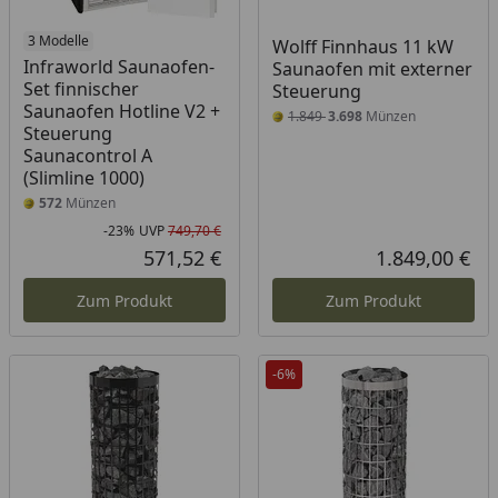
3 Modelle
Wolff Finnhaus 11 kW
Infraworld Saunaofen-
Saunaofen mit externer
Set finnischer
Steuerung
Saunaofen Hotline V2 +
1.849
3.698
Münzen
Steuerung
Saunacontrol A
(Slimline 1000)
572
Münzen
-23%
UVP
749,70 €
Rabatt in Prozent
Ursprünglicher Preis
571,52 €
1.849,00 €
Aktueller Preis
Akt
Zum Produkt
Zum Produkt
-6%