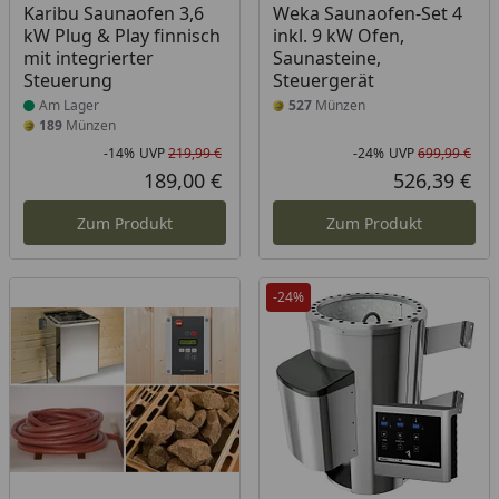
Produkt am Lager
Karibu Saunaofen 3,6
Weka Saunaofen-Set 4
kW Plug & Play finnisch
inkl. 9 kW Ofen,
mit integrierter
Saunasteine,
Steuerung
Steuergerät
Am Lager
527
Münzen
189
Münzen
-14%
UVP
219,99 €
-24%
UVP
699,99 €
Rabatt in Prozent
Ursprünglicher Preis
Rab
Urs
189,00 €
526,39 €
Aktueller Preis
Akt
Zum Produkt
Zum Produkt
-24%