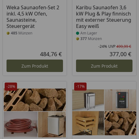
Produkt am Lager
Weka Saunaofen-Set 2
Karibu Saunaofen 3,6
inkl. 4,5 kW Ofen,
kW Plug & Play finnisch
Saunasteine,
mit externer Steuerung
Steuergerät
Easy weiß
485
Münzen
Am Lager
377
Münzen
-24%
UVP
499,99 €
Rab
Urs
484,76 €
377,00 €
Aktueller Preis
Akt
Zum Produkt
Zum Produkt
-28%
-17%