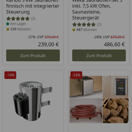
Karibu 9 kW Saunaofen
Weka Saunaofen-Set 3
finnisch mit integrierter
inkl. 7,5 kW Ofen,
Steuerung
Saunasteine,
Steuergerät
(2)
Am Lager
(2)
239
Münzen
487
Münzen
-37%
UVP
379,99 €
-28%
UVP
679,99 €
Rabatt in Prozent
Ursprünglicher Preis
Rab
Urs
239,00 €
486,60 €
Aktueller Preis
Akt
Zum Produkt
Zum Produkt
-14%
-24%