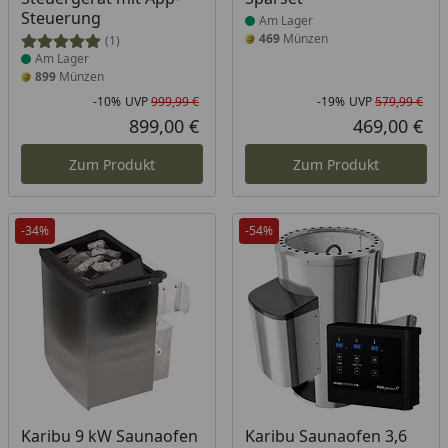
Steuerung
Am Lager
469
Münzen
(1)
Am Lager
899
Münzen
-10%
UVP
999,99 €
-19%
UVP
579,99 €
Rabatt in Prozent
Ursprünglicher Preis
Rab
Urs
899,00 €
469,00 €
Aktueller Preis
Akt
Zum Produkt
Zum Produkt
-34%
-54%
Produkt am Lager
Produkt am Lager
Karibu 9 kW Saunaofen
Karibu Saunaofen 3,6