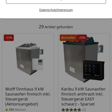
Kategorien
Datenschutz
Impressum
Filter / Sortierung
29
Artikel gefunden
-33%
Bestseller
-20%
Produkt am Lager
Wolff Finnhaus 9 kW
Karibu 9 kW Saunaofen
Saunaofen finnisch inkl.
finnisch anthrazit inkl.
Steuergerät
Steuergerät EASY
(Aktionsangebot)
schwarz - Sparset
399
Münzen
(2)