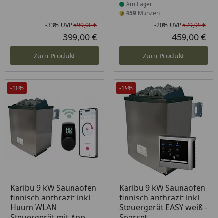
Am Lager
459
Münzen
-33%
UVP
599,00 €
-20%
UVP
579,99 €
Rabatt in Prozent
Ursprünglicher Preis
Rab
Urs
399,00 €
459,00 €
Aktueller Preis
Akt
Zum Produkt
Zum Produkt
-10%
-19%
Produkt am Lager
Produkt am Lager
Karibu 9 kW Saunaofen
Karibu 9 kW Saunaofen
finnisch anthrazit inkl.
finnisch anthrazit inkl.
Huum WLAN
Steuergerät EASY weiß -
Steuergerät mit App-
Sparset