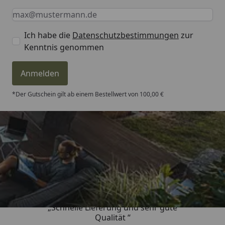
Keine Eingabe erforderlich
Eingabe erforderlich
E-Mail *
Ich habe die
Datenschutzbestimmungen
zur
Kenntnis genommen
Anmelden
*Der Gutschein gilt ab einem Bestellwert von 100,00 €
Trusted Shops
4,81
/ 5
„Schnelle Lieferung und sehr gute
Qualität “