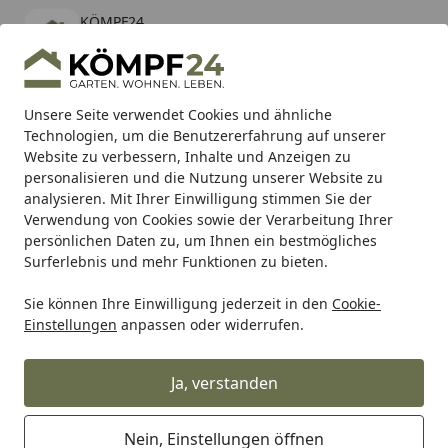
KÖMPF24
Öffnen
Banner schließen
KÖMPF24
kostenlos - Im App Store
Alle Produkte
Mein Konto
Wunschl
Eink
Unsere Seite verwendet Cookies und ähnliche
Technologien, um die Benutzererfahrung auf unserer
Hotline
4,81
/ 5
Suchen
Website zu verbessern, Inhalte und Anzeigen zu
personalisieren und die Nutzung unserer Website zu
analysieren. Mit Ihrer Einwilligung stimmen Sie der
Karibu Pools inkl. gratis Sandfilteranlage & Pool-
Verwendung von Cookies sowie der Verarbeitung Ihrer
Starterset (Gesamtwert bis 468,99€)
persönlichen Daten zu, um Ihnen ein bestmögliches
Surferlebnis und mehr Funktionen zu bieten.
Sales & Angebote
Zaun
Vorgartenzäune
Sie können Ihre Einwilligung jederzeit in den
Cookie-
Startseite
Einstellungen
anpassen oder widerrufen.
Vorgartenzäune günstig im
Angebot
Ja, verstanden
Ihre Artikelübersicht
Nein, Einstellungen öffnen