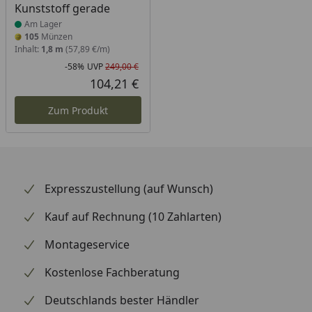
Kunststoff gerade
Am Lager
105
Münzen
Inhalt:
1,8 m
(57,89 €/m)
-58%
UVP
249,00 €
Rabatt in Prozent
Ursprünglicher Preis
104,21 €
Aktueller Preis
Zum Produkt
Expresszustellung (auf Wunsch)
Kauf auf Rechnung (10 Zahlarten)
Montageservice
Kostenlose Fachberatung
Deutschlands bester Händler