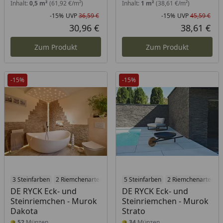
Inhalt:
0,5 m²
(61,92 €/m²)
Inhalt:
1 m²
(38,61 €/m²)
-15%
UVP
36,59 €
-15%
UVP
45,59 €
Rabatt in Prozent
Ursprünglicher Preis
Rab
Urs
30,96 €
38,61 €
Aktueller Preis
Akt
Zum Produkt
Zum Produkt
-15%
-15%
3 Steinfarben
2 Riemchenarten
5 Steinfarben
2 Riemchenarten
DE RYCK Eck- und
DE RYCK Eck- und
Steinriemchen - Murok
Steinriemchen - Murok
Dakota
Strato
52
Münzen
34
Münzen