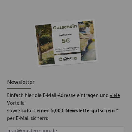
Newsletter
Einfach hier die E-Mail-Adresse eintragen und
viele
Vorteile
sowie
sofort einen 5,00 € Newslettergutschein
*
per E-Mail sichern:
Keine Eingabe erforderlich
Eingabe erforderlich
E-Mail *