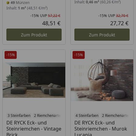
Inhalt:
0,46 m²
(60,26 €/m²)
49
Münzen
Inhalt:
1 m²
(48,51 €/m²)
-15%
UVP
57,22 €
-15%
UVP
32,70 €
Rabatt in Prozent
Ursprünglicher Preis
Rab
Urs
48,51 €
27,72 €
Aktueller Preis
Akt
Zum Produkt
Zum Produkt
-15%
-15%
3 Steinfarben
2 Riemchenarten
4 Steinfarben
2 Riemchenarten
DE RYCK Eck- und
DE RYCK Eck- und
Steinriemchen - Vintage
Steinriemchen - Murok
Brick
Lucania