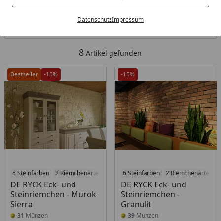
Kategorien
Datenschutz
Impressum
Filter / Sortierung
8
Artikel gefunden
Bestseller
-15%
-15%
5 Steinfarben
2 Riemchenarten
6 Steinfarben
2 Riemchenarten
DE RYCK Eck- und
DE RYCK Eck- und
Steinriemchen - Murok
Steinriemchen -
Sierra
Granulit
31
Münzen
39
Münzen