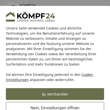
KÖMPF24
Öffnen
Banner schließen
KÖMPF24
kostenlos - Im App Store
Alle Produkte
Mein Konto
Wunschl
Eink
Unsere Seite verwendet Cookies und ähnliche
Technologien, um die Benutzererfahrung auf unserer
Hotline
4,81
/ 5
Suchen
Website zu verbessern, Inhalte und Anzeigen zu
personalisieren und die Nutzung unserer Website zu
analysieren. Mit Ihrer Einwilligung stimmen Sie der
Karibu Pools inkl. gratis Sandfilteranlage & Pool-
Verwendung von Cookies sowie der Verarbeitung Ihrer
Starterset (Gesamtwert bis 468,99€)
persönlichen Daten zu, um Ihnen ein bestmögliches
Surferlebnis und mehr Funktionen zu bieten.
Renovieren & Bauen
Fassadenverkleidungen
Stein
St
Sie können Ihre Einwilligung jederzeit in den
Cookie-
Startseite
Einstellungen
anpassen oder widerrufen.
Steinriemchen & Eckriemchen
Ja, verstanden
Ihre Artikelübersicht
Nein, Einstellungen öffnen