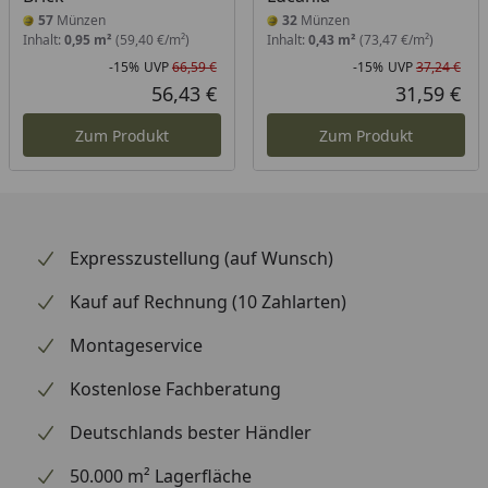
57
Münzen
32
Münzen
Inhalt:
0,95 m²
(59,40 €/m²)
Inhalt:
0,43 m²
(73,47 €/m²)
-15%
UVP
66,59 €
-15%
UVP
37,24 €
Rabatt in Prozent
Ursprünglicher Preis
Rab
Urs
56,43 €
31,59 €
Aktueller Preis
Akt
Zum Produkt
Zum Produkt
Expresszustellung (auf Wunsch)
Kauf auf Rechnung (10 Zahlarten)
Montageservice
Kostenlose Fachberatung
Deutschlands bester Händler
50.000 m² Lagerfläche