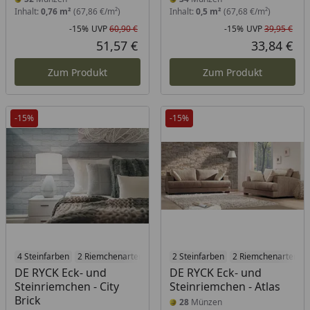
Inhalt:
0,76 m²
(67,86 €/m²)
Inhalt:
0,5 m²
(67,68 €/m²)
-15%
UVP
60,90 €
-15%
UVP
39,95 €
Rabatt in Prozent
Ursprünglicher Preis
Rab
Urs
51,57 €
33,84 €
Aktueller Preis
Akt
Zum Produkt
Zum Produkt
-15%
-15%
4 Steinfarben
2 Riemchenarten
2 Steinfarben
2 Riemchenarten
DE RYCK Eck- und
DE RYCK Eck- und
Steinriemchen - City
Steinriemchen - Atlas
Brick
28
Münzen