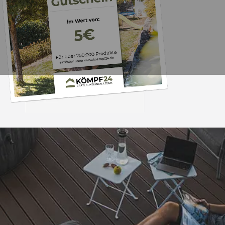
Trusted Shops
„Hervorragend schnel
Die Ware war nat
perfekten Zustand. I
nächsten Tage wied
4,81
/ 5
25.974 Bewertungen
Grüße an die Beleg
08.08.202