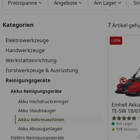
Preisspanne
Angebote
Am Lager
So
7
Kategorien
Artikel gef
Elektrowerkzeuge
-30%
Handwerkzeuge
Werkstatteinrichtung
Forstwerkzeuge & Ausrüstung
Reinigungsgeräte
Akku Reinigungsgeräte
Akku Hochdruckreiniger
Produkt am
Einhell Akk
Akku Staubsauger
TE-SW 18/61
(
Akku Kehrmaschinen
Am Lager
Akku Absauganlagen
175
Münzen
Elektro Reinigungsgeräte