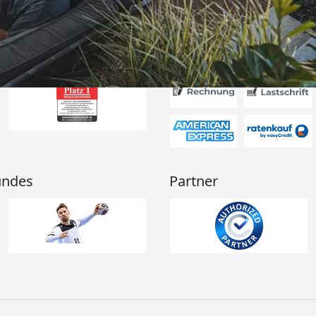
🏾“
Akzeptierte Zahlungsa
undes
Partner