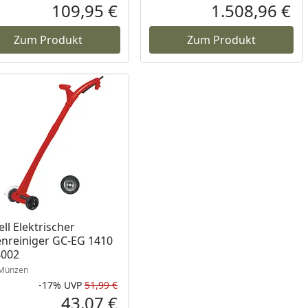
Prozent
cher Preis
Rabatt in Prozent
Ursprünglicher Preis
Rab
Urs
109,95 €
1.508,96 €
reis
Aktueller Preis
Akt
Zum Produkt
Zum Produkt
ell Elektrischer
nreiniger GC-EG 1410
4002
Münzen
-17%
UVP
51,99 €
Prozent
cher Preis
Rabatt in Prozent
Ursprünglicher Preis
43,07 €