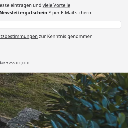
dresse eintragen und
viele Vorteile
€ Newslettergutschein
* per E-Mail sichern:
h
utzbestimmungen
zur Kenntnis genommen
lwert von 100,00 €