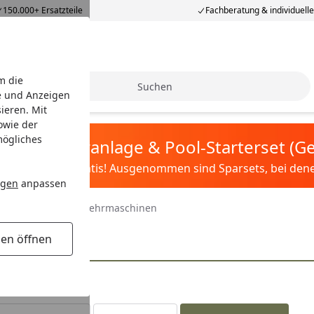
150.000+ Ersatzteile
Fachberatung & individuell
m die
Suche
e und Anzeigen
ieren. Mit
owie der
mögliches
tis Sandfilteranlage & Pool-Starterset (
ilter&Pflege gratis! Ausgenommen sind Sparsets, bei denen 
ngen
anpassen
ngsgeräte
Akku Kehrmaschinen
gen öffnen