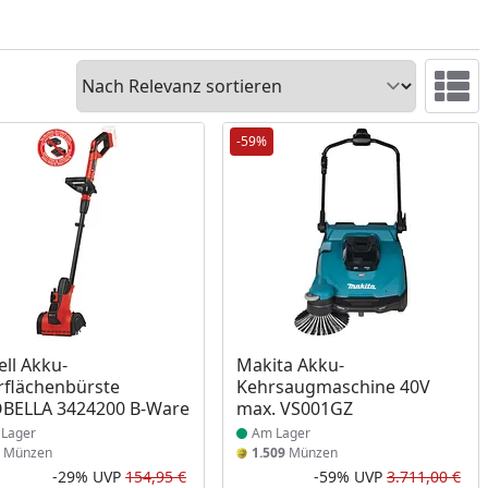
Sortieren
Ansicht 
-59%
ukt am Lager
Produkt am Lager
ell Akku-
Makita Akku-
flächenbürste
Kehrsaugmaschine 40V
BELLA 3424200 B-Ware
max. VS001GZ
Lager
Am Lager
Münzen
1.509
Münzen
-29%
UVP
154,95 €
-59%
UVP
3.711,00 €