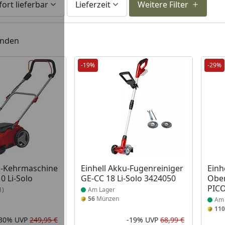
fort lieferbar
Lieferzeit
Weitere Filter
unden
-19%
-29%
 Lager
Produkt am Lager
Prod
u-Kehrmaschine
Einhell Akku-Fugenreiniger
Einh
0 Li-Solo
GE-CC 18 Li-Solo 3424050
Ober
PICO
1)
Am Lager
56
Münzen
Am 
110
-30%
UVP
249,95 €
-19%
UVP
68,99 €