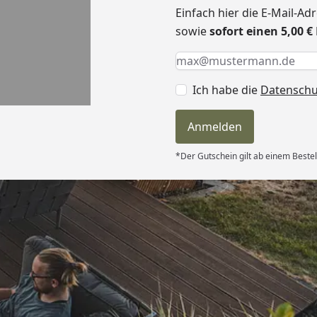
Einfach hier die E-Mail-A
sowie
sofort einen 5,00 
Keine Eingabe erforderlic
Eingabe erforderlich
E-Mail *
Ich habe die
Datensch
Anmelden
*Der Gutschein gilt ab einem Bestel
Versand
le Lieferung.
ürlich im
ch werde die
er bestellen
schaft gute
6