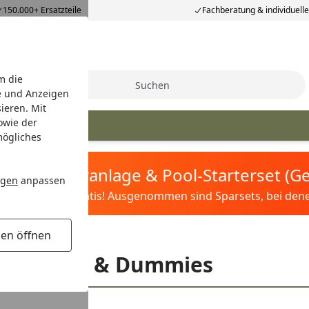
150.000+ Ersatzteile
Fachberatung & individuell
m die
Suche
e und Anzeigen
ieren. Mit
owie der
mögliches
tis Sandfilteranlage & Pool-Starterset (
ngen
anpassen
ilter&Pflege gratis! Ausgenommen sind Sparsets, bei denen 
gen öffnen
eltaschen & Dummies