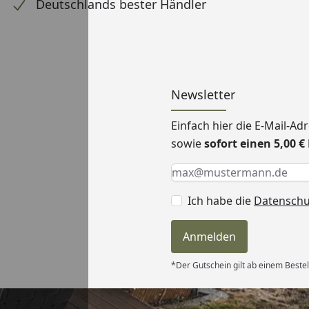
Deutschlands bester Händler
Newsletter
Einfach hier die E-Mail-A
sowie
sofort einen 5,00 
Keine Eingabe erforderlic
Eingabe erforderlich
E-Mail *
Ich habe die
Datensch
Anmelden
*Der Gutschein gilt ab einem Bestel