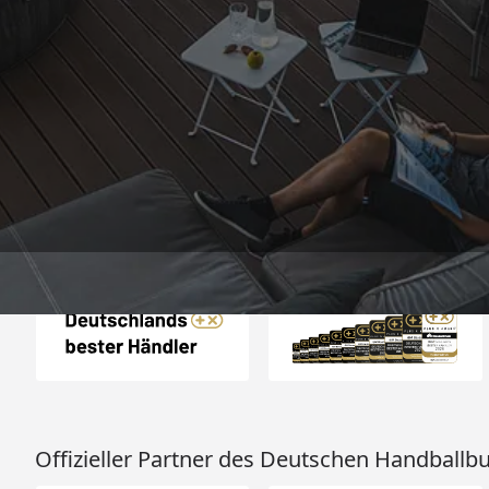
Trusted Shops
„Alles perfekt un
bearbeitet
4,81
/ 5
08.08.202
25.980 Bewertungen
Auszeichnungen
Offizieller Partner des Deutschen Handballb