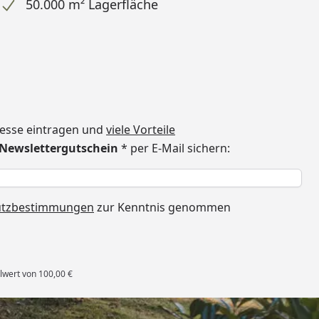
50.000 m² Lagerfläche
dresse eintragen und
viele Vorteile
€ Newslettergutschein
* per E-Mail sichern:
h
utzbestimmungen
zur Kenntnis genommen
lwert von 100,00 €