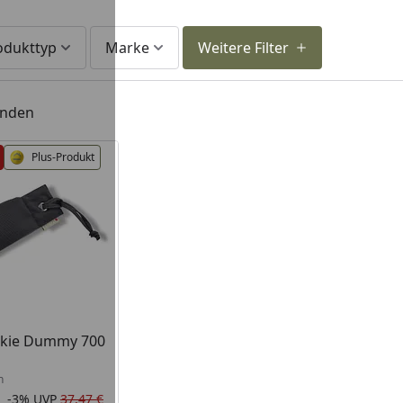
odukttyp
Marke
Weitere Filter
unden
Plus-Produkt
lkie Dummy 700
n
-3%
UVP
37,47 €