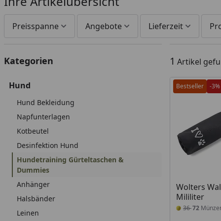
Ihre Artikelübersicht
Preisspanne
Angebote
Lieferzeit
Pr
1
Kategorien
Artikel gef
Hund
Bestseller
-3%
Hund Bekleidung
Napfunterlagen
Kotbeutel
Desinfektion Hund
Hundetraining Gürteltaschen &
Dummies
Anhänger
Wolters Wa
Mililiter
Halsbänder
36
72
Münze
Leinen