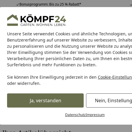
Bonusprogramm: Bis zu 25 % Rabatt*
Hotline
07051 / 9 22 22
4,81
/ 5
Mo-Fr. 8-16 Uhr
25.980 Bewertungen
Unsere Seite verwendet Cookies und ähnliche Technologien, u
Alle Produkte
Highlights
Tipps & Tricks
Alle Produkte
Benutzererfahrung auf unserer Website zu verbessern, Inhalt
zu personalisieren und die Nutzung unserer Website zu analys
Ihrer Einwilligung stimmen Sie der Verwendung von Cookies s
Wolters
Hund
Katze
Verarbeitung Ihrer persönlichen Daten zu, um Ihnen ein best
Surferlebnis und mehr Funktionen zu bieten.
Karibu Pools inkl. gra
Sie können Ihre Einwilligung jederzeit in den
Cookie-Einstellu
oder widerrufen.
Dein Traumpool im Sorglos-Paket: F
Ja, verstanden
Nein, Einstellun
Wolters
Hund
Hundetraining Gürteltaschen & Dummies
Startseite
Wolters Hundetraining Gürt
Datenschutz
Impressum