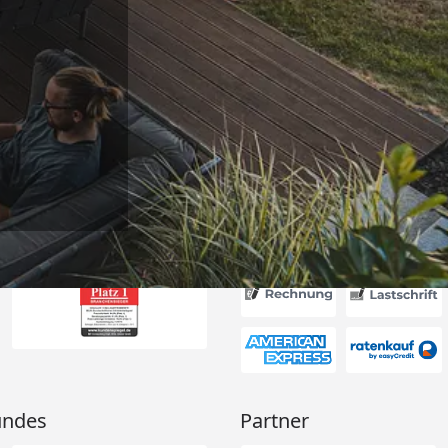
Versand
d schnell
 “
6
Akzeptierte Zahlungsa
undes
Partner