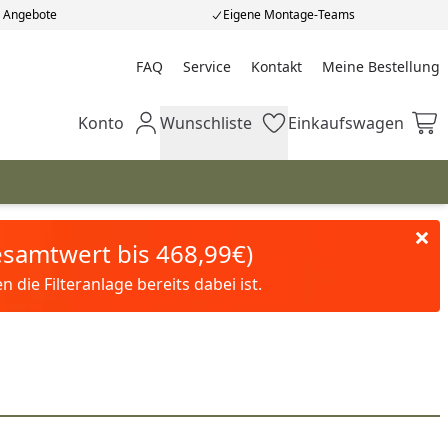
e Angebote
Eigene Montage-Teams
FAQ
Service
Kontakt
Meine Bestellung
Meine Bestellung
Konto
Wunschliste
Einkaufswagen
Mein Konto
Wunschliste
Einkaufswagen
Gesamtwert bis 468,99€)
die Filteranlage bereits dabei ist.