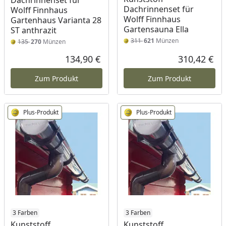
Dachrinnenset für
Dachrinnenset für
Wolff Finnhaus
Wolff Finnhaus
Gartenhaus Varianta 28
Gartensauna Ella
ST anthrazit
311
621
Münzen
135
270
Münzen
134,90 €
310,42 €
Aktueller Preis
Akt
Zum Produkt
Zum Produkt
Plus-Produkt
Plus-Produkt
3 Farben
3 Farben
Kunststoff
Kunststoff