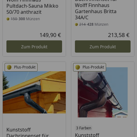
Wolff Finnhaus
Pultdach-Sauna Mikko
Gartenhaus Britta
50/70 anthrazit
34A/C
150
300
Münzen
214
428
Münzen
149,90 €
213,58 €
Aktueller Preis
Akt
Zum Produkt
Zum Produkt
Plus-Produkt
Plus-Produkt
3 Farben
Kunststoff
Kunststoff
Dachrinnenset für