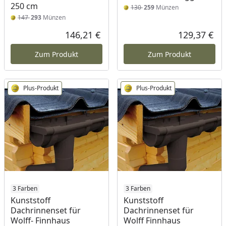
250 cm
130
259
Münzen
147
293
Münzen
146,21 €
129,37 €
Aktueller Preis
Akt
Zum Produkt
Zum Produkt
Plus-Produkt
Plus-Produkt
3 Farben
3 Farben
Kunststoff
Kunststoff
Dachrinnenset für
Dachrinnenset für
Wolff- Finnhaus
Wolff Finnhaus