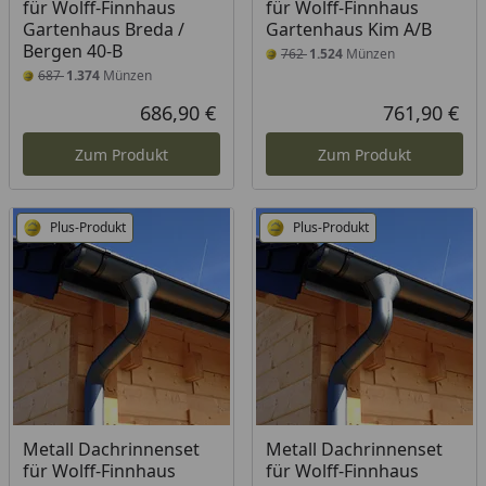
für Wolff-Finnhaus
für Wolff-Finnhaus
Gartenhaus Breda /
Gartenhaus Kim A/B
Bergen 40-B
762
1.524
Münzen
687
1.374
Münzen
686,90 €
761,90 €
Aktueller Preis
Akt
Zum Produkt
Zum Produkt
Plus-Produkt
Plus-Produkt
Metall Dachrinnenset
Metall Dachrinnenset
für Wolff-Finnhaus
für Wolff-Finnhaus