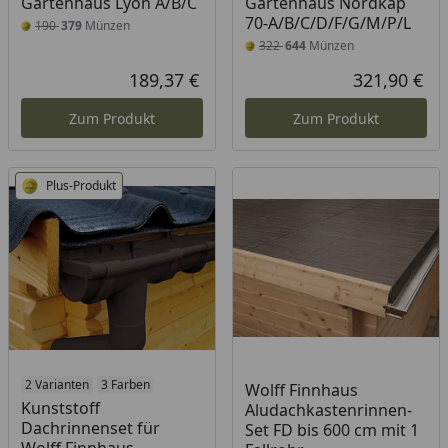
Gartenhaus Lyon A/B/C
Gartenhaus Nordkap
70-A/B/C/D/F/G/M/P/L
190
379
Münzen
322
644
Münzen
189,37 €
321,90 €
Aktueller Preis
Akt
Zum Produkt
Zum Produkt
Plus-Produkt
2 Varianten
3 Farben
Wolff Finnhaus
Kunststoff
Aludachkastenrinnen-
Dachrinnenset für
Set FD bis 600 cm mit 1