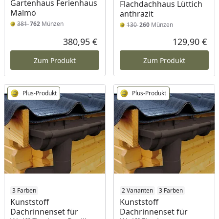
Gartenhaus Ferienhaus
Flachdachhaus Lüttich
Malmö
anthrazit
381
762
Münzen
130
260
Münzen
380,95 €
129,90 €
Aktueller Preis
Akt
Zum Produkt
Zum Produkt
Plus-Produkt
Plus-Produkt
3 Farben
2 Varianten
3 Farben
Kunststoff
Kunststoff
Dachrinnenset für
Dachrinnenset für