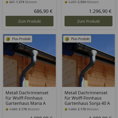
687
1.374
Münzen
1.297
2.594
Münzen
686,90 €
1.296,90 €
Aktueller Preis
Akt
Zum Produkt
Zum Produkt
Plus-Produkt
Plus-Produkt
Metall Dachrinnenset
Metall Dachrinnenset
für Wolff-Finnhaus
für Wolff-Finnhaus
Gartenhaus Maria A
Gartenhaus Sonja 40 A
1.089
2.178
Münzen
1.089
2.178
Münzen