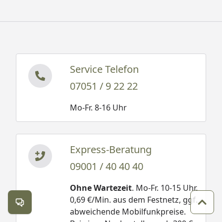
Service Telefon
07051 / 9 22 22
Mo-Fr. 8-16 Uhr
Express-Beratung
09001 / 40 40 40
Ohne Wartezeit
. Mo-Fr. 10-15 Uhr.
0,69 €/Min. aus dem Festnetz, ggf.
Kontakt öffnen
Zum 
abweichende Mobilfunkpreise.