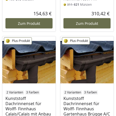
311
621
Münzen
154,63 €
310,42 €
Aktueller Preis
Akt
Zum Produkt
Zum Produkt
Plus-Produkt
Plus-Produkt
2 Varianten
3 Farben
2 Varianten
3 Farben
Kunststoff
Kunststoff
Dachrinnenset für
Dachrinnenset für
Wolff- Finnhaus
Wolff- Finnhaus
Calais/Calais mit Anbau
Gartenhaus Brügge A/C