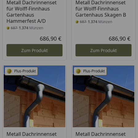
Metall Dachrinnenset
Metall Dachrinnenset
für Wolff-Finnhaus
für Wolff-Finnhaus
Gartenhaus
Gartenhaus Skagen B
Hammerfest A/D
687
1.374
Münzen
687
1.374
Münzen
686,90 €
686,90 €
Aktueller Preis
Akt
Zum Produkt
Zum Produkt
Plus-Produkt
Plus-Produkt
Metall Dachrinnenset
Metall Dachrinnenset