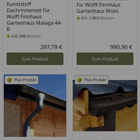
Kunststoff
für Wolff-Finnhaus
Dachrinnenset für
Gartenhaus Rhön
Wolff Finnhaus
991
1.982
Münzen
Gartenhaus Malaga 44-
B
298
596
Münzen
297,79 €
990,90 €
Aktueller Preis
Akt
Zum Produkt
Zum Produkt
Plus-Produkt
Plus-Produkt