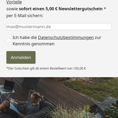
Vorteile
sowie
sofort einen 5,00 € Newslettergutschein
*
per E-Mail sichern:
Keine Eingabe erforderlich
Eingabe erforderlich
E-Mail *
Ich habe die
Datenschutzbestimmungen
zur
Kenntnis genommen
Anmelden
*Der Gutschein gilt ab einem Bestellwert von 100,00 €
Trusted Shops
4,81
/ 5