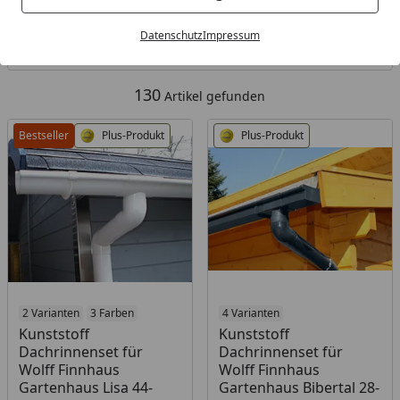
Kategorien
Datenschutz
Impressum
Filter / Sortierung
130
Artikel gefunden
Bestseller
Plus-Produkt
Plus-Produkt
2 Varianten
3 Farben
4 Varianten
Kunststoff
Kunststoff
Dachrinnenset für
Dachrinnenset für
Wolff Finnhaus
Wolff Finnhaus
Gartenhaus Lisa 44-
Gartenhaus Bibertal 28-