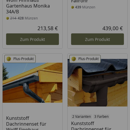
Wolff Finnhaus
Fallrohr
Gartenhaus Monika
439
Münzen
34A/B
214
428
Münzen
213,58 €
439,00 €
Aktueller Preis
Akt
Zum Produkt
Zum Produkt
Plus-Produkt
Plus-Produkt
2 Varianten
3 Farben
Kunststoff
Kunststoff
Dachrinnenset für
Dachrinnenset für
Wolff Finnhaus