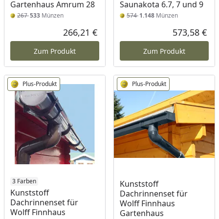
Gartenhaus Amrum 28
Saunakota 6.7, 7 und 9
267
533
Münzen
574
1.148
Münzen
266,21 €
573,58 €
Aktueller Preis
Akt
Zum Produkt
Zum Produkt
Plus-Produkt
Plus-Produkt
3 Farben
Kunststoff
Kunststoff
Dachrinnenset für
Dachrinnenset für
Wolff Finnhaus
Wolff Finnhaus
Gartenhaus