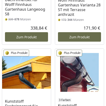
Wolff Finnhaus
Wolff Finnhaus
Gartenhaus Varianta 28
Gartenhaus Langeoog
ST mit Terrasse
58
anthrazit
339
678
Münzen
172
344
Münzen
338,84 €
171,90 €
Aktueller Preis
Akt
Zum Produkt
Zum Produkt
Plus-Produkt
Plus-Produkt
3 Farben
Kunststoff
Kunststoff