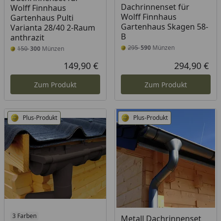
Dachrinnenset für
Wolff Finnhaus
Wolff Finnhaus
Gartenhaus Pulti
Gartenhaus Skagen 58-
Varianta 28/40 2-Raum
B
anthrazit
295
590
Münzen
150
300
Münzen
149,90 €
294,90 €
Aktueller Preis
Akt
Zum Produkt
Zum Produkt
Plus-Produkt
Plus-Produkt
3 Farben
Metall Dachrinnenset