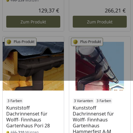
130
259
Münzen
129,37 €
266,21 €
Aktueller Preis
Akt
Zum Produkt
Zum Produkt
Plus-Produkt
Plus-Produkt
3 Farben
3 Varianten
3 Farben
Kunststoff
Kunststoff
Dachrinnenset für
Dachrinnenset für
Wolff- Finnhaus
Wolff- Finnhaus
Gartenhaus Pori 28
Gartenhaus
Hammerfest A-M
155
310
Münzen