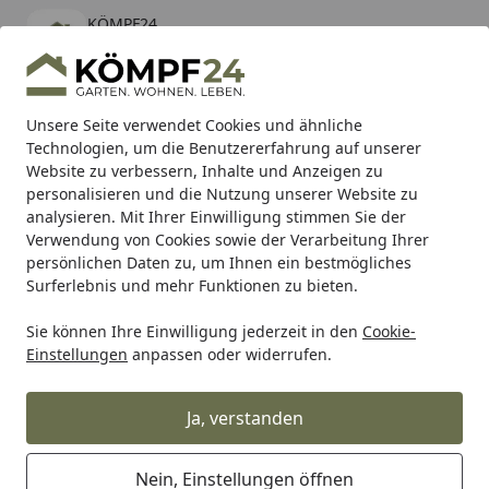
KÖMPF24
Öffnen
Banner schließen
KÖMPF24
kostenlos - Im App Store
Alle Produkte
Mein Konto
Wunschl
Eink
Unsere Seite verwendet Cookies und ähnliche
Technologien, um die Benutzererfahrung auf unserer
Hotline
4,81
/ 5
Suchen
Website zu verbessern, Inhalte und Anzeigen zu
personalisieren und die Nutzung unserer Website zu
analysieren. Mit Ihrer Einwilligung stimmen Sie der
Karibu Pools inkl. gratis Sandfilteranlage & Pool-
Verwendung von Cookies sowie der Verarbeitung Ihrer
Starterset (Gesamtwert bis 468,99€)
persönlichen Daten zu, um Ihnen ein bestmögliches
Surferlebnis und mehr Funktionen zu bieten.
Wolff Finnhaus
Alle Gartenhäuser
Zubehör
Dachrinne
Sie können Ihre Einwilligung jederzeit in den
Cookie-
Startseite
Einstellungen
anpassen oder widerrufen.
Wolff Finnhaus Dachrinnen
Ja, verstanden
Ihre Artikelübersicht
Nein, Einstellungen öffnen