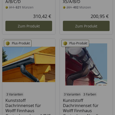
A/B/C/D
XS/A/B/D
311
621
Münzen
201
402
Münzen
310,42 €
200,95 €
Aktueller Preis
Akt
Zum Produkt
Zum Produkt
Plus-Produkt
Plus-Produkt
3 Varianten
3 Varianten
3 Farben
Kunststoff
Kunststoff
Dachrinnenset für
Dachrinnenset für
Wolff Finnhaus
Wolff Finnhaus