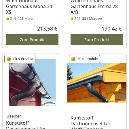
Wolff Finnhaus
Wolff Finnhaus
Gartenhaus Mona 34-
Gartenhaus Emma 28-
XS
A/B
214
428
Münzen
191
381
Münzen
213,58 €
190,42 €
Aktueller Preis
Akt
Zum Produkt
Zum Produkt
Plus-Produkt
Plus-Produkt
3 Farben
Kunststoff
Kunststoff
Dachrinnenset für
Dachrinnenset für