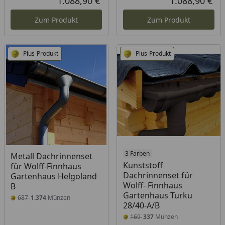
1.088,90 €
1.088,90 €
Aktueller Preis
Akt
Zum Produkt
Zum Produkt
Plus-Produkt
Plus-Produkt
3 Farben
Metall Dachrinnenset
Kunststoff
für Wolff-Finnhaus
Dachrinnenset für
Gartenhaus Helgoland
Wolff- Finnhaus
B
Gartenhaus Turku
687
1.374
Münzen
28/40-A/B
169
337
Münzen