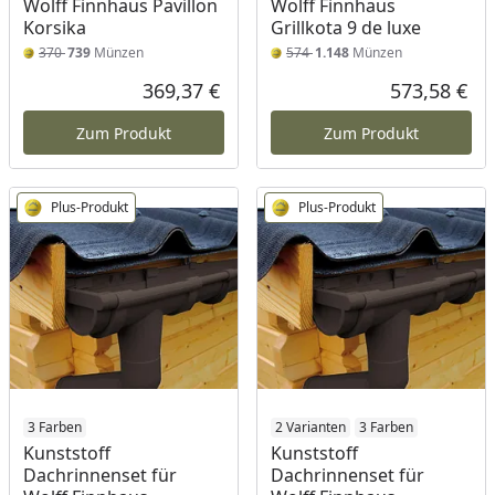
Wolff Finnhaus Pavillon
Wolff Finnhaus
Korsika
Grillkota 9 de luxe
370
739
Münzen
574
1.148
Münzen
369,37 €
573,58 €
Aktueller Preis
Akt
Zum Produkt
Zum Produkt
Plus-Produkt
Plus-Produkt
3 Farben
2 Varianten
3 Farben
Kunststoff
Kunststoff
Dachrinnenset für
Dachrinnenset für