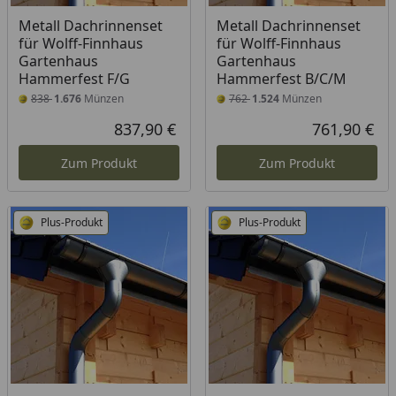
Metall Dachrinnenset
Metall Dachrinnenset
für Wolff-Finnhaus
für Wolff-Finnhaus
Gartenhaus
Gartenhaus
Hammerfest F/G
Hammerfest B/C/M
838
1.676
Münzen
762
1.524
Münzen
837,90 €
761,90 €
Aktueller Preis
Akt
Zum Produkt
Zum Produkt
Plus-Produkt
Plus-Produkt