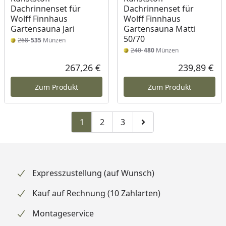
Dachrinnenset für
Dachrinnenset für
Wolff Finnhaus
Wolff Finnhaus
Gartensauna Jari
Gartensauna Matti
50/70
268
535
Münzen
240
480
Münzen
267,26 €
239,89 €
Aktueller Preis
Akt
Zum Produkt
Zum Produkt
1
2
3
Zu Seite 2
Zu Seite 3
Zur nächsten Seite
Expresszustellung (auf Wunsch)
Kauf auf Rechnung (10 Zahlarten)
Montageservice