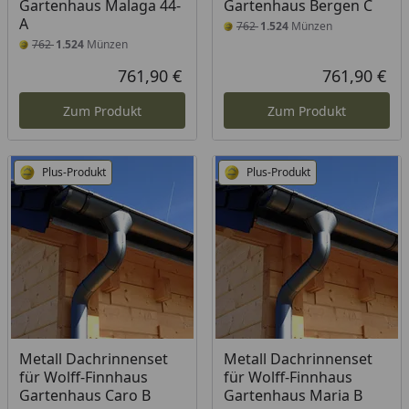
Gartenhaus Malaga 44-
Gartenhaus Bergen C
A
762
1.524
Münzen
762
1.524
Münzen
761,90 €
761,90 €
Aktueller Preis
Akt
Zum Produkt
Zum Produkt
Plus-Produkt
Plus-Produkt
Metall Dachrinnenset
Metall Dachrinnenset
für Wolff-Finnhaus
für Wolff-Finnhaus
Gartenhaus Caro B
Gartenhaus Maria B