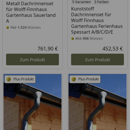
5 Varianten
3 Farben
Metall Dachrinnenset
Kunststoff
für Wolff-Finnhaus
Dachrinnenset für
Gartenhaus Sauerland
Wolff Finnhaus
A
Gartenhaus Ferienhaus
762
1.524
Münzen
Spessart A/B/C/D/E
453
906
Münzen
761,90 €
452,53 €
Aktueller Preis
Akt
Zum Produkt
Zum Produkt
Plus-Produkt
Plus-Produkt