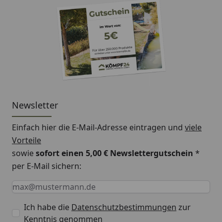
Newsletter
Einfach hier die E-Mail-Adresse eintragen und
viele
Vorteile
sowie
sofort einen 5,00 € Newslettergutschein
*
per E-Mail sichern:
Keine Eingabe erforderlich
Eingabe erforderlich
E-Mail *
Ich habe die
Datenschutzbestimmungen
zur
Kenntnis genommen