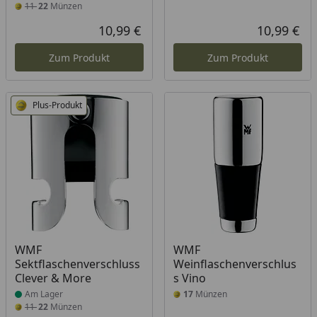
11
22
Münzen
10,99 €
10,99 €
Aktueller Preis
Akt
Zum Produkt
Zum Produkt
Plus-Produkt
Produkt am Lager
WMF
WMF
Sektflaschenverschluss
Weinflaschenverschlus
Clever & More
s Vino
Am Lager
17
Münzen
11
22
Münzen