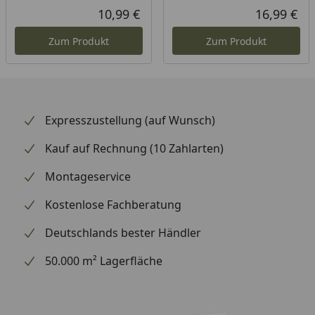
10,99 €
16,99 €
Aktueller Preis
Akt
Zum Produkt
Zum Produkt
Expresszustellung (auf Wunsch)
Kauf auf Rechnung (10 Zahlarten)
Montageservice
Kostenlose Fachberatung
Deutschlands bester Händler
50.000 m² Lagerfläche