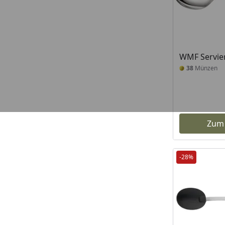
WMF Servier
38
Münzen
Zum
-28%