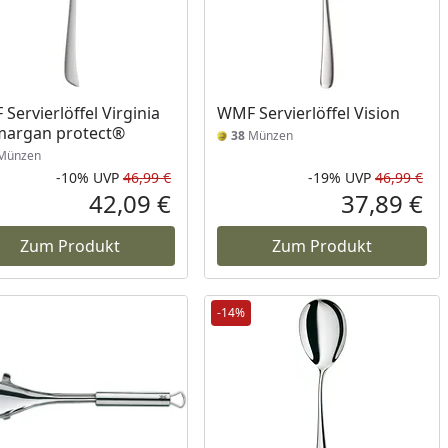
Servierlöffel Virginia
WMF Servierlöffel Vision
margan protect®
38
Münzen
Münzen
-10%
UVP
46,99 €
-19%
UVP
46,99 €
Rabatt in Prozent
Ursprünglicher Preis
Rab
Urs
42,09 €
37,89 €
reis
Aktueller Preis
Akt
Zum Produkt
Zum Produkt
-14%