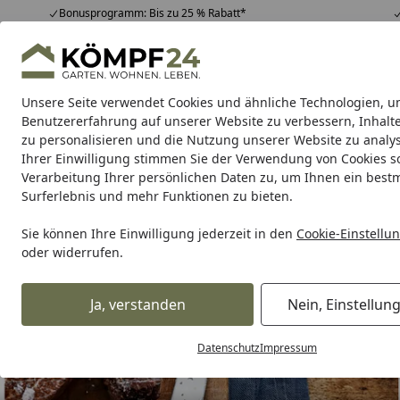
Bonusprogramm: Bis zu 25 % Rabatt*
Hotline
07051 / 9 22 22
4,81
/ 5
Mo-Fr. 8-16 Uhr
25.964 Bewertungen
Unsere Seite verwendet Cookies und ähnliche Technologien, u
Alle Produkte
Highlights
Tipps & Tricks
Alle Produkte
Benutzererfahrung auf unserer Website zu verbessern, Inhalt
zu personalisieren und die Nutzung unserer Website zu analys
Ihrer Einwilligung stimmen Sie der Verwendung von Cookies s
WMF
Töpfe
Pfannen
Bestecke
Messer
Küche
Verarbeitung Ihrer persönlichen Daten zu, um Ihnen ein best
Surferlebnis und mehr Funktionen zu bieten.
Sie können Ihre Einwilligung jederzeit in den
Cookie-Einstellu
oder widerrufen.
Ja, verstanden
Nein, Einstellun
Datenschutz
Impressum