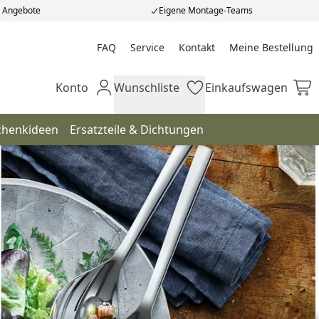
e Angebote
Eigene Montage-Teams
FAQ
Service
Kontakt
Meine Bestellung
Meine Bestellung
Konto
Wunschliste
Einkaufswagen
Mein Konto
Wunschliste
Einkaufswagen
chenkideen
Ersatzteile & Dichtungen