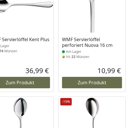
ukt am Lager
Produkt am Lager
Servierlöffel Kent Plus
WMF Servierlöffel
perforiert Nuova 16 cm
Lager
74
Münzen
Am Lager
11
22
Münzen
Prozent
cher Preis
36,99 €
10,99 €
reis
Aktueller Preis
Akt
Zum Produkt
Zum Produkt
-19%