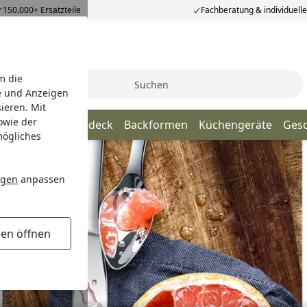
150.000+ Ersatzteile
Fachberatung & individuell
m die
Suche
e und Anzeigen
ieren. Mit
owie der
nhelfer
Tischgedeck
Backformen
Küchengeräte
Ges
mögliches
ngen
anpassen
gen öffnen