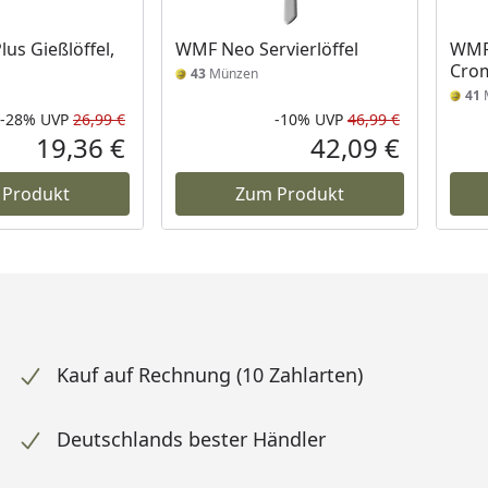
us Gießlöffel,
WMF Neo Servierlöffel
WMF 
Cro
43
Münzen
41
-28%
UVP
26,99 €
-10%
UVP
46,99 €
Rabatt in Prozent
Ursprünglicher Preis
Rabatt in 
Ursprüngli
19,36 €
42,09 €
Aktueller Preis
Aktueller P
 Produkt
Zum Produkt
Kauf auf Rechnung (10 Zahlarten)
Deutschlands bester Händler