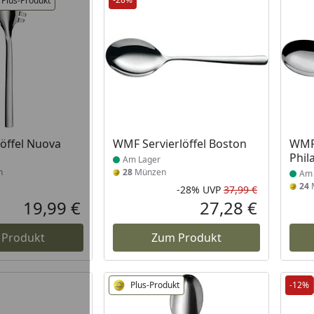
Plus-Produkt
 Lager
Produkt am Lager
Prod
öffel Nuova
WMF Servierlöffel Boston
WMF 
Phil
Am Lager
n
28
Münzen
Am 
24
-28%
UVP
37,99 €
Rabatt in 
Ursprüngli
19,99 €
27,28 €
Aktueller Preis
Aktueller P
 Produkt
Zum Produkt
Plus-Produkt
-12%