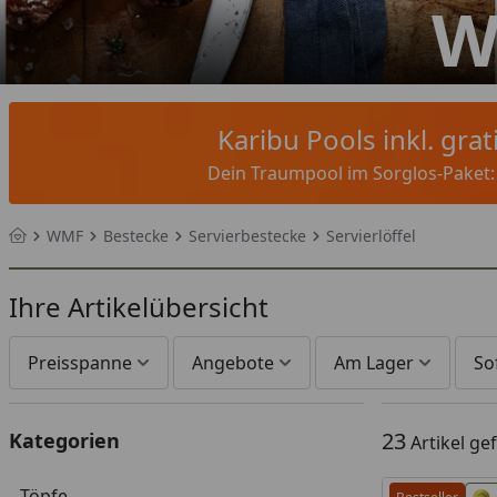
W
Karibu Pools inkl. gra
Dein Traumpool im Sorglos-Paket: F
WMF
Bestecke
Servierbestecke
Servierlöffel
Startseite
Ihre Artikelübersicht
Preisspanne
Angebote
Am Lager
So
23
Kategorien
Artikel g
Töpfe