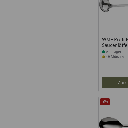
Produkt am
WMF Profi P
Saucenlöffe
Am Lager
19
Münzen
Zum
-6%