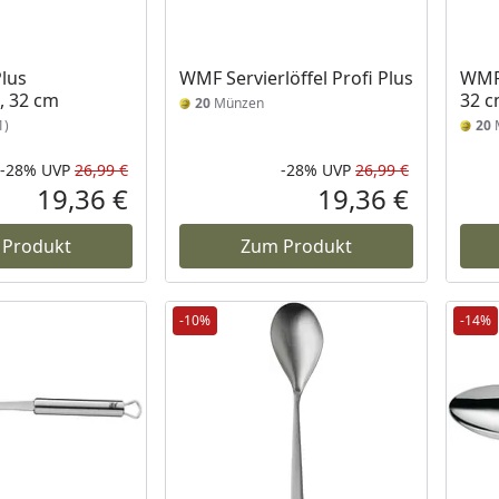
lus
WMF Servierlöffel Profi Plus
WMF 
l, 32 cm
32 
20
Münzen
1)
20
-28%
UVP
26,99 €
-28%
UVP
26,99 €
Rabatt in Prozent
Ursprünglicher Preis
Rabatt in 
Ursprüngli
19,36 €
19,36 €
Aktueller Preis
Aktueller P
 Produkt
Zum Produkt
-10%
-14%