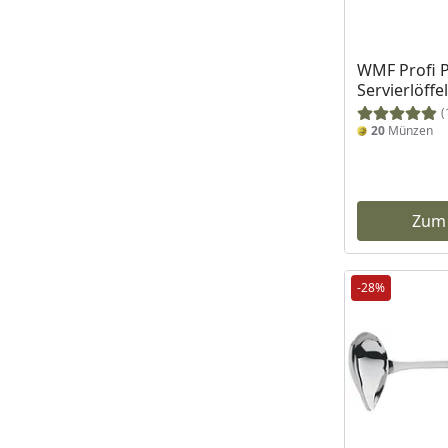
WMF Profi P
Servierlöffe
(
20
Münzen
Zum
-28%