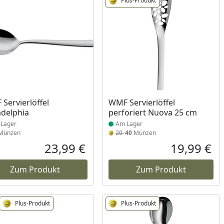
Plus-Produkt
ukt am Lager
Produkt am Lager
Servierlöffel
WMF Servierlöffel
adelphia
perforiert Nuova 25 cm
Lager
Am Lager
Münzen
20
40
Münzen
Prozent
cher Preis
23,99 €
19,99 €
reis
Aktueller Preis
Akt
Zum Produkt
Zum Produkt
Plus-Produkt
Plus-Produkt