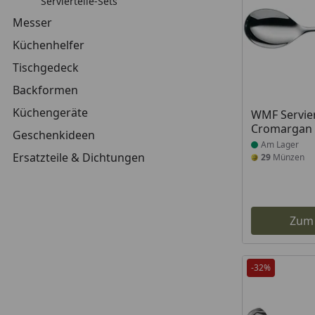
Servierteile-Sets
Messer
Küchenhelfer
Tischgedeck
Backformen
Küchengeräte
Produkt am
WMF Servier
Cromargan 
Geschenkideen
Am Lager
Ersatzteile & Dichtungen
29
Münzen
Zum
-32%