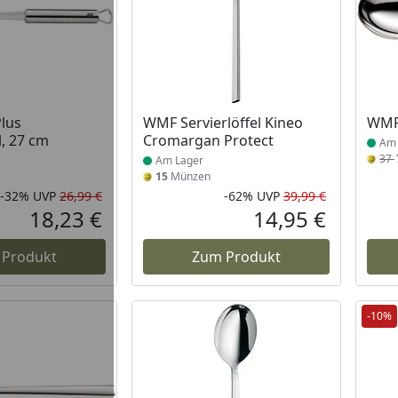
 Lager
Produkt am Lager
Prod
lus
WMF Servierlöffel Kineo
WMF 
l, 27 cm
Cromargan Protect
Am 
37
Am Lager
15
Münzen
-32%
UVP
26,99 €
-62%
UVP
39,99 €
Rabatt in Prozent
Ursprünglicher Preis
Rabatt in 
Ursprüngli
18,23 €
14,95 €
Aktueller Preis
Aktueller P
 Produkt
Zum Produkt
-10%