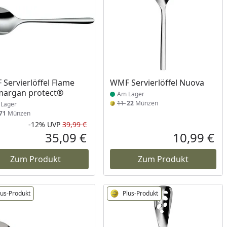
ukt am Lager
Produkt am Lager
Servierlöffel Flame
WMF Servierlöffel Nuova
margan protect®
Am Lager
11
22
Münzen
Lager
71
Münzen
-12%
UVP
39,99 €
Rabatt in Prozent
Ursprünglicher Preis
35,09 €
10,99 €
reis
Aktueller Preis
Akt
Zum Produkt
Zum Produkt
lus-Produkt
Plus-Produkt