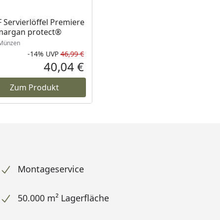
Servierlöffel Premiere
margan protect®
Münzen
-14%
UVP
46,99 €
Prozent
cher Preis
Rabatt in Prozent
Ursprünglicher Preis
40,04 €
reis
Aktueller Preis
Zum Produkt
Montageservice
50.000 m² Lagerfläche