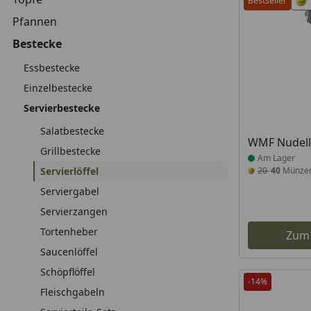
Bestseller
Pfannen
Bestecke
Essbestecke
Einzelbestecke
Servierbestecke
Salatbestecke
Produkt am
WMF Nudell
Grillbestecke
Am Lager
Servierlöffel
20
40
Münze
Serviergabel
Servierzangen
Tortenheber
Zum
Saucenlöffel
Schöpflöffel
-14%
Fleischgabeln