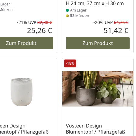
H 24 cm, 37 cm x H 30 cm
Lager
Münzen
Am Lager
52
Münzen
-21%
UVP
32,38 €
-20%
UVP
64,76 €
Prozent
cher Preis
Rabatt in Prozent
Ursprünglicher Preis
Rab
Urs
25,26 €
51,42 €
reis
Aktueller Preis
Akt
Zum Produkt
Zum Produkt
-18%
ukt am Lager
Produkt am Lager
een Design
Vosteen Design
entopf / Pflanzgefäß
Blumentopf / Pflanzgefäß