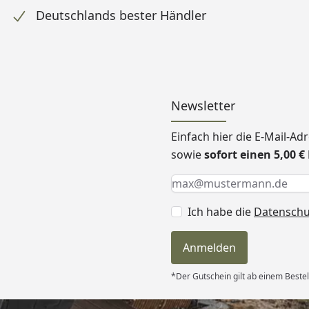
Deutschlands bester Händler
Newsletter
Einfach hier die E-Mail-A
sowie
sofort einen 5,00 
Keine Eingabe erforderlic
Eingabe erforderlich
E-Mail *
Ich habe die
Datensch
Anmelden
*Der Gutschein gilt ab einem Bestel