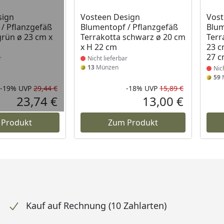
t lieferbar
Produkt nicht lieferbar
Prod
sign
Vosteen Design
Vost
/ Pflanzgefäß
Blumentopf / Pflanzgefäß
Blum
grün ø 23 cm x
Terrakotta schwarz ø 20 cm
Terr
x H 22 cm
23 c
27 
r
Nicht lieferbar
13
Münzen
Nic
59
-19%
UVP
29,44 €
-18%
UVP
15,89 €
Rabatt in Prozent
Ursprünglicher Preis
Rabatt in 
Ursprüngli
23,74 €
13,00 €
Aktueller Preis
Aktueller P
 Produkt
Zum Produkt
Kauf auf Rechnung (10 Zahlarten)