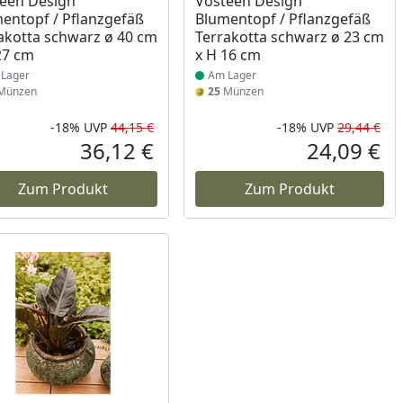
een Design
Vosteen Design
entopf / Pflanzgefäß
Blumentopf / Pflanzgefäß
akotta schwarz ø 40 cm
Terrakotta schwarz ø 23 cm
27 cm
x H 16 cm
Lager
Am Lager
Münzen
25
Münzen
-18%
UVP
44,15 €
-18%
UVP
29,44 €
Prozent
cher Preis
Rabatt in Prozent
Ursprünglicher Preis
Rab
Urs
36,12 €
24,09 €
reis
Aktueller Preis
Akt
Zum Produkt
Zum Produkt