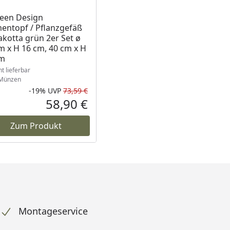
ukt nicht lieferbar
een Design
entopf / Pflanzgefäß
akotta grün 2er Set ø
m x H 16 cm, 40 cm x H
cm
ht lieferbar
Münzen
-19%
UVP
73,59 €
Prozent
cher Preis
Rabatt in Prozent
Ursprünglicher Preis
58,90 €
reis
Aktueller Preis
Zum Produkt
Montageservice