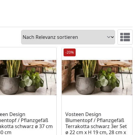
Sortieren
Ansicht 
-20%
ukt am Lager
Produkt am Lager
een Design
Vosteen Design
entopf / Pflanzgefäß
Blumentopf / Pflanzgefäß
akotta schwarz ø 37 cm
Terrakotta schwarz 3er Set
30 cm
ø 22 cm x H 19 cm, 28 cm x