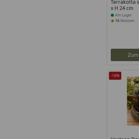
Terrakotta 
x H 24 cm
Am Lager
16
Münzen
Zum
-18%
Produkt am