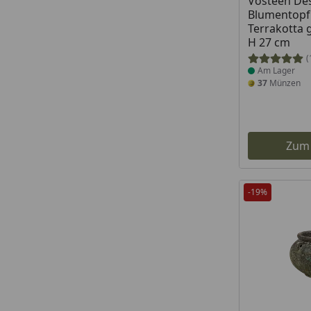
Vosteen De
Blumentopf 
Terrakotta 
H 27 cm
(
Am Lager
37
Münzen
Zum
-19%