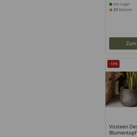
Am Lager
23
Münzen
Zum
-18%
Produkt am
Vosteen De
Blumentopf 