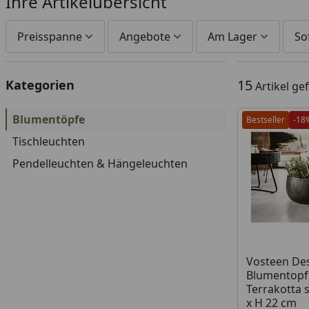
Ihre Artikelübersicht
Preisspanne
Angebote
Am Lager
So
15
Kategorien
Artikel g
Blumentöpfe
Bestseller
-18
Tischleuchten
Pendelleuchten & Hängeleuchten
Produkt am
Vosteen De
Blumentopf 
Terrakotta 
x H 22 cm