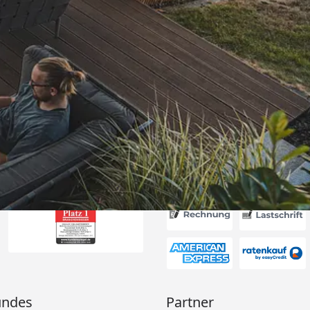
Versand
itung wurde
edigt“
6
Akzeptierte Zahlungsa
undes
Partner