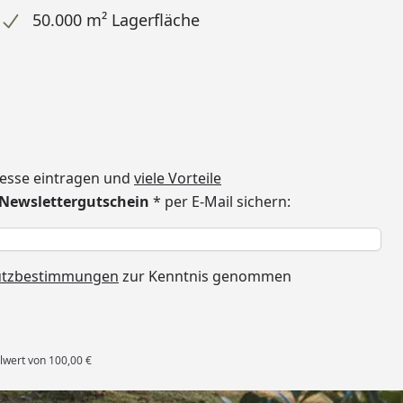
50.000 m² Lagerfläche
dresse eintragen und
viele Vorteile
€ Newslettergutschein
* per E-Mail sichern:
h
utzbestimmungen
zur Kenntnis genommen
lwert von 100,00 €