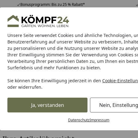
Bonusprogramm: Bis zu 25 % Rabatt*
Hotline
07051 / 9 22 22
4,81
/ 5
Mo-Fr. 8-16 Uhr
25.957 Bewertungen
Unsere Seite verwendet Cookies und ähnliche Technologien, u
Alle Produkte
Highlights
Tipps & Tricks
Alle Produkte
Benutzererfahrung auf unserer Website zu verbessern, Inhalt
zu personalisieren und die Nutzung unserer Website zu analys
Ihrer Einwilligung stimmen Sie der Verwendung von Cookies s
Vosteen
Blumentöpfe
Tischleuchten
Pendelle
Verarbeitung Ihrer persönlichen Daten zu, um Ihnen ein best
Surferlebnis und mehr Funktionen zu bieten.
Karibu Pools inkl. gra
Sie können Ihre Einwilligung jederzeit in den
Cookie-Einstellu
oder widerrufen.
Dein Traumpool im Sorglos-Paket: F
Ja, verstanden
Nein, Einstellun
Vosteen
Blumentöpfe
Startseite
Vosteen Blumentöpfe
Datenschutz
Impressum