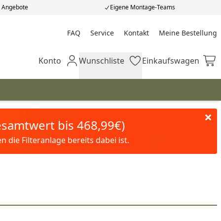
e Angebote
Eigene Montage-Teams
FAQ
Service
Kontakt
Meine Bestellung
Meine Bestellung
Konto
Wunschliste
Einkaufswagen
Mein Konto
Wunschliste
Einkaufswagen
Gesamtwert bis 468,99€)
die Filteranlage bereits dabei ist.