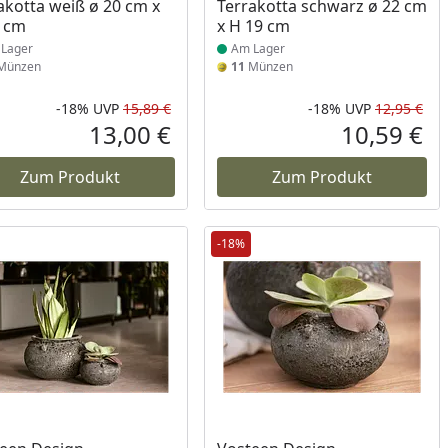
akotta weiß ø 20 cm x
Terrakotta schwarz ø 22 cm
 cm
x H 19 cm
Lager
Am Lager
Münzen
11
Münzen
-18%
UVP
15,89 €
-18%
UVP
12,95 €
Prozent
cher Preis
Rabatt in Prozent
Ursprünglicher Preis
Rab
Urs
13,00 €
10,59 €
reis
Aktueller Preis
Akt
Zum Produkt
Zum Produkt
-18%
ukt am Lager
Produkt am Lager