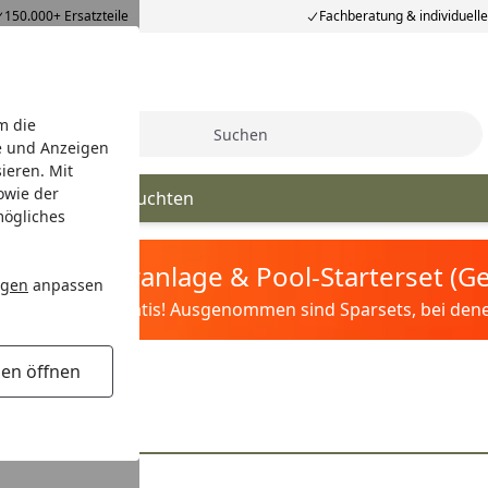
150.000+ Ersatzteile
Fachberatung & individuell
m die
Suche
e und Anzeigen
ieren. Mit
owie der
uchten & Hängeleuchten
mögliches
tis Sandfilteranlage & Pool-Starterset (
ngen
anpassen
ilter&Pflege gratis! Ausgenommen sind Sparsets, bei denen 
gen öffnen