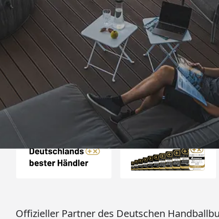
Trusted Shops
„- Retouren Bearbe
umgehend erl
4,81
/ 5
04.08.202
25.957 Bewertungen
Auszeichnungen
Offizieller Partner des Deutschen Handballb