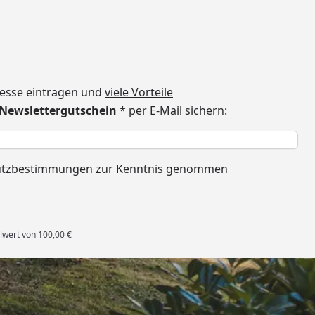
dresse eintragen und
viele Vorteile
€ Newslettergutschein
* per E-Mail sichern:
h
utzbestimmungen
zur Kenntnis genommen
lwert von 100,00 €