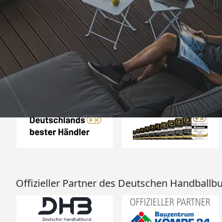
„- Retouren Bearbe
umgehend erl
4,81
/ 5
04.08.202
25.957 Bewertungen
Auszeichnungen
Offizieller Partner des Deutschen Handballb