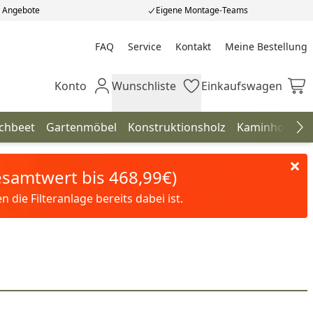
e Angebote
Eigene Montage-Teams
FAQ
Service
Kontakt
Meine Bestellung
Meine Bestellung
Konto
Wunschliste
Einkaufswagen
Mein Konto
Wunschliste
Einkaufswagen
chbeet
Gartenmöbel
Konstruktionsholz
Kaminholzreg
Na
Gesamtwert bis 468,99€)
die Filteranlage bereits dabei ist.