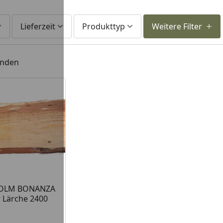
Lieferzeit
Produkttyp
Weitere Filter
unden
OLM BONANZA
 Lärche 2400