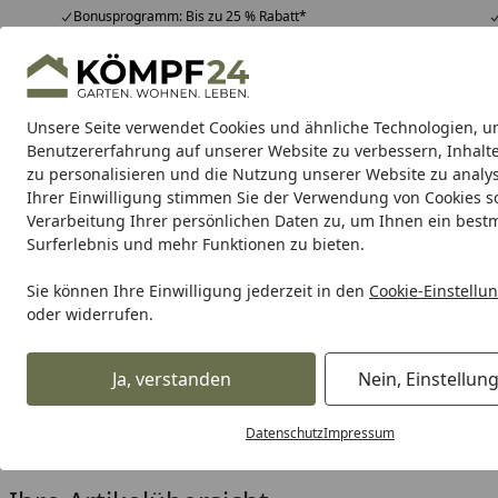
Bonusprogramm: Bis zu 25 % Rabatt*
Hotline
07051 / 9 22 22
4,81
/ 5
Mo-Fr. 8-16 Uhr
25.957 Bewertungen
Unsere Seite verwendet Cookies und ähnliche Technologien, u
Alle Produkte
Highlights
Tipps & Tricks
Alle Produkte
Benutzererfahrung auf unserer Website zu verbessern, Inhalt
zu personalisieren und die Nutzung unserer Website zu analys
Ihrer Einwilligung stimmen Sie der Verwendung von Cookies s
T&J
Rankhilfen & Rosenbögen
Frühbeete
Sicht
Verarbeitung Ihrer persönlichen Daten zu, um Ihnen ein best
Surferlebnis und mehr Funktionen zu bieten.
Karibu Pools inkl. gra
Sie können Ihre Einwilligung jederzeit in den
Cookie-Einstellu
oder widerrufen.
Dein Traumpool im Sorglos-Paket: F
Ja, verstanden
Nein, Einstellun
T&J
Vorgartenzaun
Holz-Vorgartenzaun
BORNHOM B
Startseite
T&J BORNHOM BONANZA
Datenschutz
Impressum