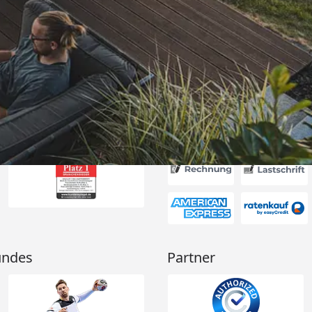
itung wurde
edigt“
6
Akzeptierte Zahlungsa
undes
Partner