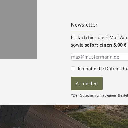
Newsletter
Einfach hier die E-Mail-A
sowie
sofort einen 5,00 
Keine Eingabe erforderlic
Eingabe erforderlich
E-Mail *
Ich habe die
Datensch
Anmelden
*Der Gutschein gilt ab einem Bestel
Versand