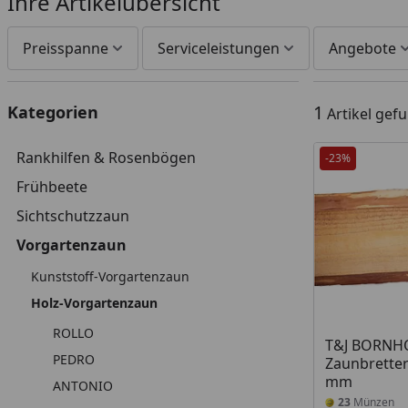
Ihre Artikelübersicht
Preisspanne
Serviceleistungen
Angebote
1
Kategorien
Artikel gef
Rankhilfen & Rosenbögen
-23%
Frühbeete
Sichtschutzzaun
Vorgartenzaun
Kunststoff-Vorgartenzaun
Holz-Vorgartenzaun
ROLLO
T&J BORNH
PEDRO
Zaunbretter
mm
ANTONIO
23
Münzen