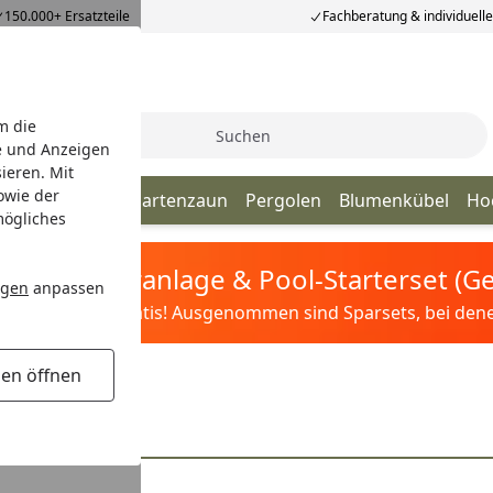
150.000+ Ersatzteile
Fachberatung & individuell
m die
Suche
e und Anzeigen
ieren. Mit
owie der
schutzzaun
Vorgartenzaun
Pergolen
Blumenkübel
Ho
mögliches
tis Sandfilteranlage & Pool-Starterset (
ngen
anpassen
ilter&Pflege gratis! Ausgenommen sind Sparsets, bei denen 
gen öffnen
ONANZA