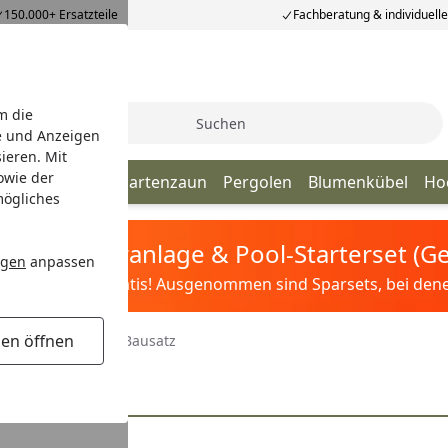
150.000+ Ersatzteile
Fachberatung & individuell
m die
Suche
e und Anzeigen
ieren. Mit
owie der
schutzzaun
Vorgartenzaun
Pergolen
Blumenkübel
Ho
mögliches
tis Sandfilteranlage & Pool-Starterset (
ngen
anpassen
ilter&Pflege gratis! Ausgenommen sind Sparsets, bei denen 
gen öffnen
Zubehör für FARÖ Bausatz
z