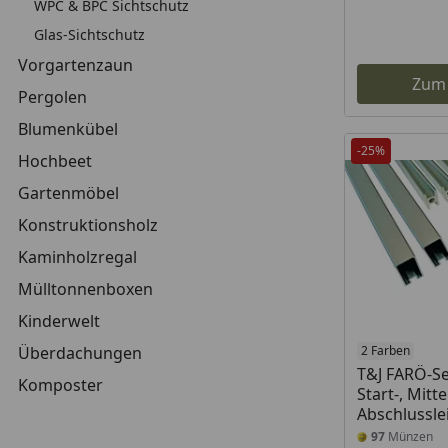
WPC & BPC Sichtschutz
Glas-Sichtschutz
Vorgartenzaun
Zum
Pergolen
Blumenkübel
-25%
Hochbeet
Gartenmöbel
Konstruktionsholz
Kaminholzregal
Mülltonnenboxen
Kinderwelt
Überdachungen
2 Farben
T&J FARÖ-Se
Komposter
Start-, Mitte
Abschlussle
97
Münzen