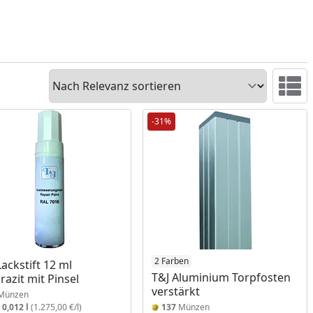
Sortieren
Ansicht 
-31%
2 Farben
Lackstift 12 ml
T&J Aluminium Torpfosten
razit mit Pinsel
verstärkt
Münzen
:
0,012 l
(1.275,00 €/l)
137
Münzen