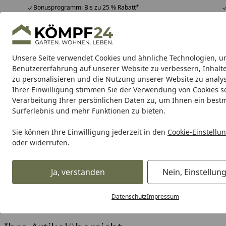
Bonusprogramm: Bis zu 25 % Rabatt*
Hotline
07051 / 9 22 22
4,81
/ 5
Mo-Fr. 8-16 Uhr
25.957 Bewertungen
Unsere Seite verwendet Cookies und ähnliche Technologien, u
Alle Produkte
Highlights
Tipps & Tricks
Alle Produkte
Benutzererfahrung auf unserer Website zu verbessern, Inhalt
zu personalisieren und die Nutzung unserer Website zu analys
Ihrer Einwilligung stimmen Sie der Verwendung von Cookies s
T&J
Rankhilfen & Rosenbögen
Frühbeete
Sicht
Verarbeitung Ihrer persönlichen Daten zu, um Ihnen ein best
Surferlebnis und mehr Funktionen zu bieten.
Karibu Pools inkl. gra
Sie können Ihre Einwilligung jederzeit in den
Cookie-Einstellu
oder widerrufen.
Dein Traumpool im Sorglos-Paket: F
Ja, verstanden
Nein, Einstellun
T&J
Sichtschutzzaun
HPL-Sichtschutz
FARÖ Bausatz
Startseite
Zubehör für T&J FARÖ Bausat
Datenschutz
Impressum