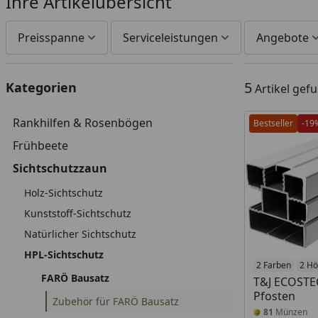
Ihre Artikelübersicht
Preisspanne
Serviceleistungen
Angebote
5
Kategorien
Artikel gef
Rankhilfen & Rosenbögen
Bestseller
-19
Frühbeete
Sichtschutzzaun
Holz-Sichtschutz
Kunststoff-Sichtschutz
Natürlicher Sichtschutz
HPL-Sichtschutz
2 Farben
2 H
FARÖ Bausatz
T&J ECOSTE
Pfosten
Zubehör für FARÖ Bausatz
81
Münzen