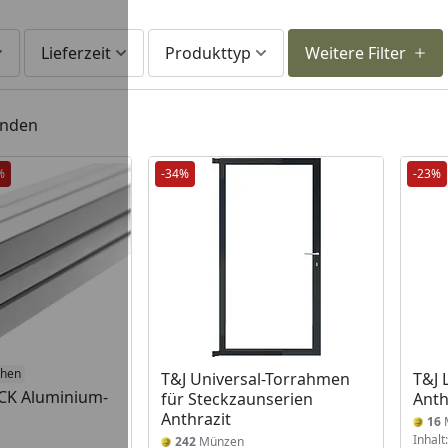
Lieferzeit
Produkttyp
Weitere Filter
unden
%
-34%
-23%
öhen
T&J Universal-Torrahmen
T&J 
CK Aluminium-
für Steckzaunserien
Anth
Anthrazit
16
Inhalt
242
Münzen