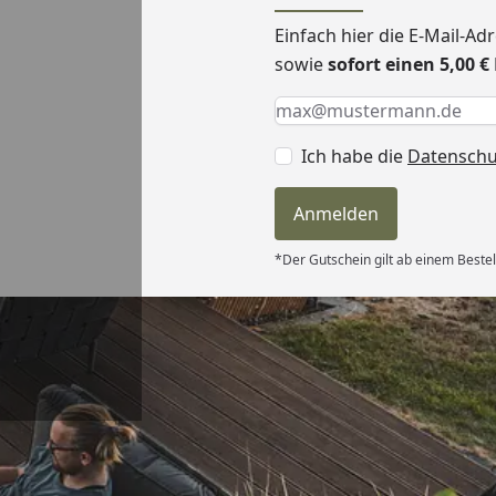
Einfach hier die E-Mail-A
sowie
sofort einen 5,00 
Keine Eingabe erforderlic
Eingabe erforderlich
E-Mail *
Ich habe die
Datensch
Anmelden
*Der Gutschein gilt ab einem Bestel
Versand
itung wurde
edigt“
6