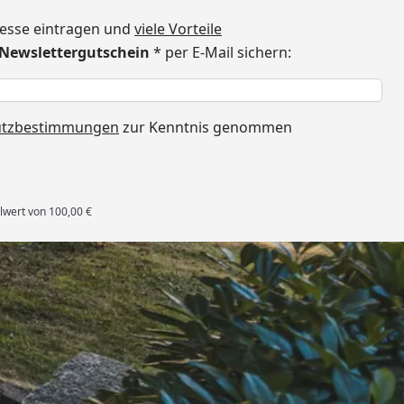
dresse eintragen und
viele Vorteile
€ Newslettergutschein
* per E-Mail sichern:
h
utzbestimmungen
zur Kenntnis genommen
lwert von 100,00 €