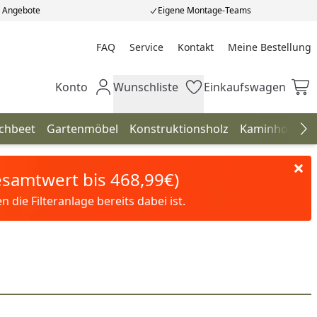
e Angebote
Eigene Montage-Teams
FAQ
Service
Kontakt
Meine Bestellung
Meine Bestellung
Konto
Wunschliste
Einkaufswagen
Mein Konto
Wunschliste
Einkaufswagen
chbeet
Gartenmöbel
Konstruktionsholz
Kaminholzreg
Na
Gesamtwert bis 468,99€)
die Filteranlage bereits dabei ist.