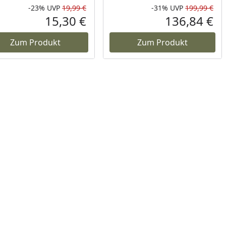
-23%
UVP
19,99 €
-31%
UVP
199,99 €
Prozent
cher Preis
Rabatt in Prozent
Ursprünglicher Preis
Rab
Urs
15,30 €
136,84 €
reis
Aktueller Preis
Akt
Zum Produkt
Zum Produkt