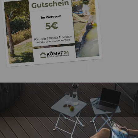
Trusted Shops
„- Retouren Bearbe
umgehend erl
4,81
/ 5
04.08.202
25.957 Bewertungen