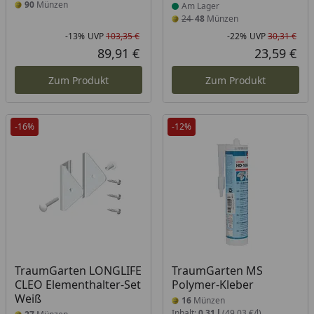
90
Münzen
Am Lager
24
48
Münzen
-13%
UVP
103,35 €
-22%
UVP
30,31 €
Rabatt in Prozent
Ursprünglicher Preis
Rab
Urs
89,91 €
23,59 €
Aktueller Preis
Akt
Zum Produkt
Zum Produkt
-16%
-12%
TraumGarten LONGLIFE
TraumGarten MS
CLEO Elementhalter-Set
Polymer-Kleber
Weiß
16
Münzen
Inhalt:
0,31 l
(49,03 €/l)