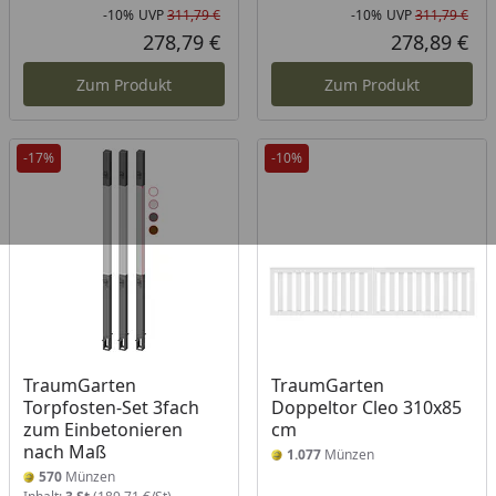
-10%
UVP
311,79 €
-10%
UVP
311,79 €
Rabatt in Prozent
Ursprünglicher Preis
Rab
Urs
278,79 €
278,89 €
Aktueller Preis
Akt
Zum Produkt
Zum Produkt
-17%
-10%
TraumGarten
TraumGarten
Torpfosten-Set 3fach
Doppeltor Cleo 310x85
zum Einbetonieren
cm
nach Maß
1.077
Münzen
570
Münzen