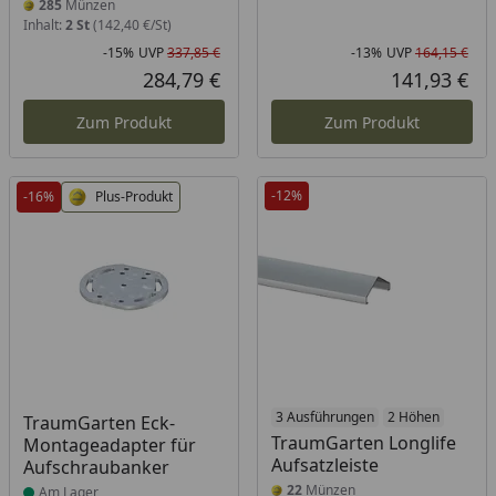
285
Münzen
Inhalt:
2 St
(142,40 €/St)
-15%
UVP
337,85 €
-13%
UVP
164,15 €
Rabatt in Prozent
Ursprünglicher Preis
Rab
Urs
284,79 €
141,93 €
Aktueller Preis
Akt
Zum Produkt
Zum Produkt
-12%
-16%
Plus-Produkt
Produkt am Lager
3 Ausführungen
2 Höhen
TraumGarten Eck-
TraumGarten Longlife
Montageadapter für
Aufsatzleiste
Aufschraubanker
22
Münzen
Am Lager