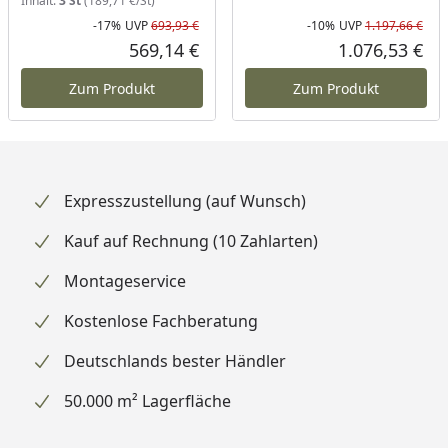
Inhalt:
3 St
(189,71 €/St)
-17%
UVP
693,93 €
-10%
UVP
1.197,66 €
Rabatt in Prozent
Ursprünglicher Preis
Rab
Urs
569,14 €
1.076,53 €
Aktueller Preis
Akt
Zum Produkt
Zum Produkt
Expresszustellung (auf Wunsch)
Kauf auf Rechnung (10 Zahlarten)
Montageservice
Kostenlose Fachberatung
Deutschlands bester Händler
50.000 m² Lagerfläche