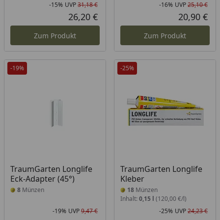
-15%
UVP
31,18 €
-16%
UVP
25,10 €
Rabatt in Prozent
Ursprünglicher Preis
Rab
Urs
26,20 €
20,90 €
Aktueller Preis
Akt
Zum Produkt
Zum Produkt
-19%
-25%
TraumGarten Longlife
TraumGarten Longlife
Eck-Adapter (45°)
Kleber
8
Münzen
18
Münzen
Inhalt:
0,15 l
(120,00 €/l)
-19%
UVP
9,47 €
-25%
UVP
24,23 €
Rabatt in Prozent
Ursprünglicher Preis
Rab
Urs