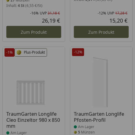
27
Münzen
Inhalt:
4 St
(6,55 €/St)
-16%
UVP
31,18 €
-12%
UVP
17,28 €
Rabatt in Prozent
Ursprünglicher Preis
Rab
Urs
26,19 €
15,20 €
Aktueller Preis
Akt
Zum Produkt
Zum Produkt
-12%
-1%
Plus-Produkt
Produkt am Lager
Produkt am Lager
TraumGarten Longlife
TraumGarten Longlife
Cleo Einzeltor 980 x 850
Pfosten-Profil
mm
Am Lager
5
Münzen
Am Lager