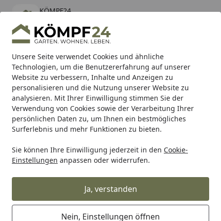
KÖMPF24
Öffnen
Banner schließen
KÖMPF24
kostenlos - Im App Store
Alle Produkte
Mein Konto
Wunschl
Eink
Unsere Seite verwendet Cookies und ähnliche
Technologien, um die Benutzererfahrung auf unserer
Hotline
4,81
/ 5
Suchen
Website zu verbessern, Inhalte und Anzeigen zu
personalisieren und die Nutzung unserer Website zu
analysieren. Mit Ihrer Einwilligung stimmen Sie der
Karibu Pools inkl. gratis Sandfilteranlage & Pool-
Verwendung von Cookies sowie der Verarbeitung Ihrer
Starterset (Gesamtwert bis 468,99€)
persönlichen Daten zu, um Ihnen ein bestmögliches
Surferlebnis und mehr Funktionen zu bieten.
TraumGarten
Vorgartenzäune
Kunststoff Vorgartenzäu
Sie können Ihre Einwilligung jederzeit in den
Cookie-
Startseite
Einstellungen
anpassen oder widerrufen.
Zubehör für TraumGarten Longlife
Serie Cleo
Ja, verstanden
Ihre Artikelübersicht
Nein, Einstellungen öffnen