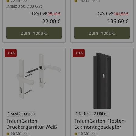
22
Münzen
137
Münzen
Inhalt:
3 St
(7,33 €/St)
-12%
UVP
25,10 €
-24%
UVP
181,52 €
Rabatt in Prozent
Ursprünglicher Preis
Rab
Urs
22,00 €
136,69 €
Aktueller Preis
Akt
Zum Produkt
Zum Produkt
-13%
-18%
2 Ausführungen
3 Farben
2 Höhen
TraumGarten
TraumGarten Pfosten-
Drückergarnitur Weiß
Eckmontageadapter
90
Münzen
19
Münzen