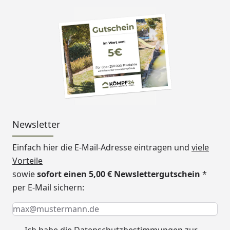
Newsletter
Einfach hier die E-Mail-Adresse eintragen und
viele
Vorteile
sowie
sofort einen 5,00 € Newslettergutschein
*
per E-Mail sichern:
Keine Eingabe erforderlich
Eingabe erforderlich
E-Mail *
Ich habe die
Datenschutzbestimmungen
zur