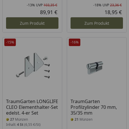
-13%
UVP
103,35 €
-18%
UVP
23,36 €
Rabatt in Prozent
Ursprünglicher Preis
Rab
Urs
89,91 €
18,95 €
Aktueller Preis
Akt
Zum Produkt
Zum Produkt
-15%
-16%
TraumGarten LONGLIFE
TraumGarten
CLEO Elementhalter-Set
Profilzylinder 70 mm,
edelst. 4-er Set
35/35 mm
27
Münzen
21
Münzen
Inhalt:
4 St
(6,55 €/St)