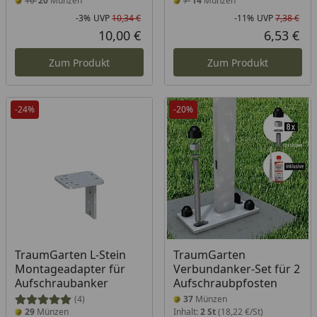
10
20
Münzen
7
14
Münzen
-3%
UVP
10,34 €
-11%
UVP
7,38 €
Rabatt in Prozent
Ursprünglicher Preis
Rab
Urs
10,00 €
6,53 €
Aktueller Preis
Akt
Zum Produkt
Zum Produkt
-24%
-20%
TraumGarten L-Stein
TraumGarten
Montageadapter für
Verbundanker-Set für 2
Aufschraubanker
Aufschraubpfosten
(4)
37
Münzen
29
Münzen
Inhalt:
2 St
(18,22 €/St)