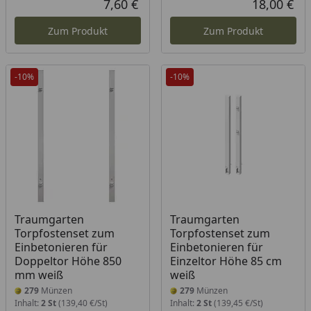
7,60 €
18,00 €
Aktueller Preis
Akt
Zum Produkt
Zum Produkt
-10%
-10%
Traumgarten
Traumgarten
Torpfostenset zum
Torpfostenset zum
Einbetonieren für
Einbetonieren für
Doppeltor Höhe 850
Einzeltor Höhe 85 cm
mm weiß
weiß
279
Münzen
279
Münzen
Inhalt:
2 St
(139,40 €/St)
Inhalt:
2 St
(139,45 €/St)