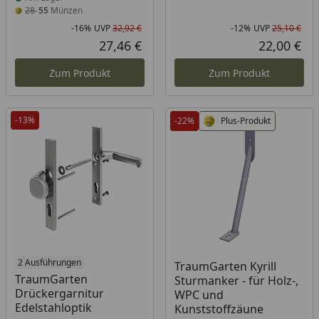
28
55
Münzen
-16%
UVP
32,92 €
-12%
UVP
25,10 €
Rabatt in Prozent
Ursprünglicher Preis
Rab
Urs
27,46 €
22,00 €
Aktueller Preis
Akt
Zum Produkt
Zum Produkt
-13%
-22%
Plus-Produkt
2 Ausführungen
Produkt am Lager
TraumGarten Kyrill
TraumGarten
Sturmanker - für Holz-,
Drückergarnitur
WPC und
Edelstahloptik
Kunststoffzäune