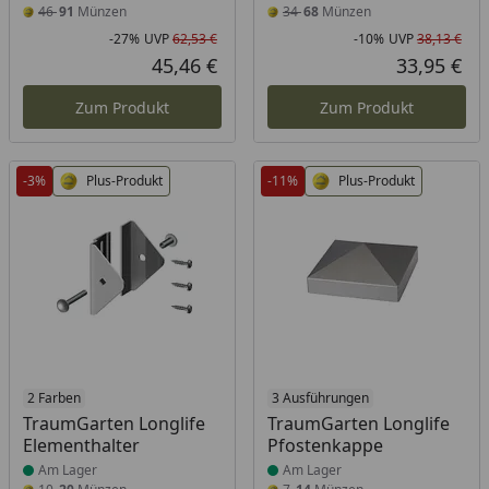
46
91
Münzen
34
68
Münzen
-27%
UVP
62,53 €
-10%
UVP
38,13 €
Rabatt in Prozent
Ursprünglicher Preis
Rab
Urs
45,46 €
33,95 €
Aktueller Preis
Akt
Zum Produkt
Zum Produkt
-3%
Plus-Produkt
-11%
Plus-Produkt
Produkt am Lager
2 Farben
Produkt am Lager
3 Ausführungen
TraumGarten Longlife
TraumGarten Longlife
Elementhalter
Pfostenkappe
Am Lager
Am Lager