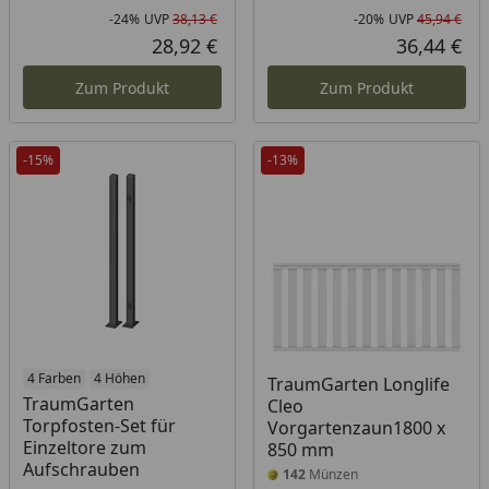
-24%
UVP
38,13 €
-20%
UVP
45,94 €
Rabatt in Prozent
Ursprünglicher Preis
Rab
Urs
28,92 €
36,44 €
Aktueller Preis
Akt
Zum Produkt
Zum Produkt
-15%
-13%
4 Farben
4 Höhen
TraumGarten Longlife
TraumGarten
Cleo
Torpfosten-Set für
Vorgartenzaun1800 x
Einzeltore zum
850 mm
Aufschrauben
142
Münzen