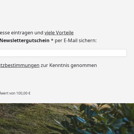
dresse eintragen und
viele Vorteile
€ Newslettergutschein
* per E-Mail sichern:
h
utzbestimmungen
zur Kenntnis genommen
lwert von 100,00 €