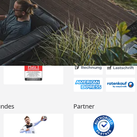
itung wurde
edigt“
6
Akzeptierte Zahlungsa
undes
Partner