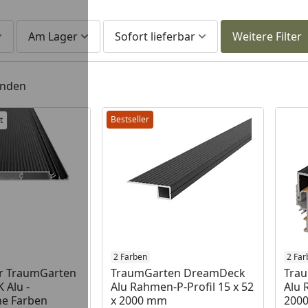
Am Lager
Sofort lieferbar
Weitere Filter
unden
Bestseller
t
 Lager
Produkt am Lager
2 Farben
2 Far
r TraumGarten
TraumGarten DreamDeck
Tra
Alu -
Alu Rahmen-P-Profil 15 x 52
Alu 
ne Farben
x 2000 mm
200