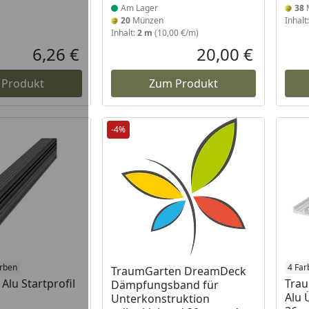
Am Lager
38
20
Münzen
Inhalt
Inhalt:
2 m
(10,00 €/m)
6,26 €
20,00 €
Aktueller Preis
Aktueller P
 Produkt
Zum Produkt
-4%
arben
4 Far
TraumGarten DreamDeck
lu Startprofil
Tra
Dämpfungsband für
Alu 
Unterkonstruktion