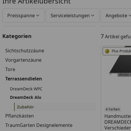
Ihre Artikelübersicht
Preisspanne
Serviceleistungen
Angebote
7
Kategorien
Artikel gef
Sichtschutzzäune
Plus-Produk
Vorgartenzäune
Tore
Terrassendielen
DreamDeck WPC
DreamDeck Alu
Zubehör
Produkt am
4 Farben
Pflanzkästen
Handmuste
DREAMDECK 
TraumGarten Designelemente
Verschiede