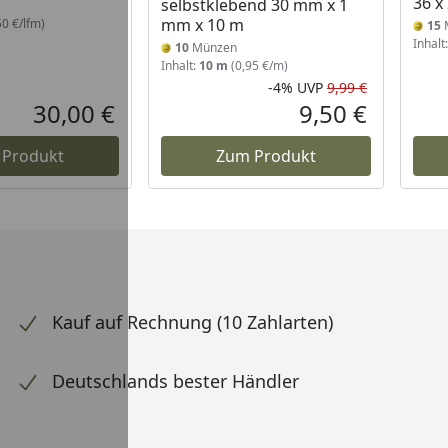
36 x
selbstklebend 30 mm x 1
mm x 10 m
50 €/lfm)
15
Inhalt
10
Münzen
Inhalt:
10 m
(0,95 €/m)
-4%
UVP
9,99 €
Rabatt in 
Ursprüngli
30,00 €
9,50 €
Aktueller Preis
Aktueller P
 Produkt
Zum Produkt
Kauf auf Rechnung (10 Zahlarten)
Deutschlands bester Händler