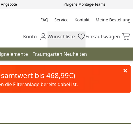
e Angebote
Eigene Montage-Teams
FAQ
Service
Kontakt
Meine Bestellung
Meine Bestellung
Konto
Wunschliste
Einkaufswagen
Mein Konto
Wunschliste
Einkaufswagen
ignelemente
Traumgarten Neuheiten
Gesamtwert bis 468,99€)
die Filteranlage bereits dabei ist.