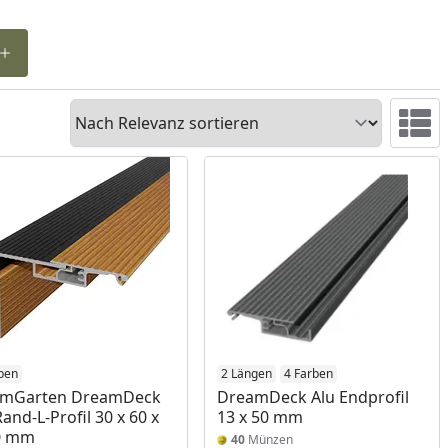
Sortieren
Ansicht 
ben
2 Längen
4 Farben
umGarten DreamDeck
DreamDeck Alu Endprofil
Rand-L-Profil 30 x 60 x
13 x 50 mm
0 mm
40
Münzen