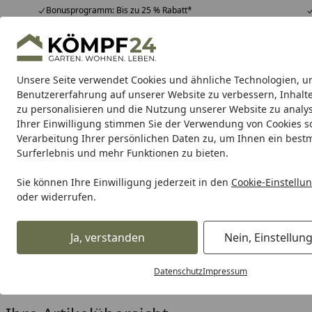
Bonusprogramm: Bis zu 25 % Rabatt*
Hotline
07051 / 9 22 22
4,81
/ 5
Mo-Fr. 8-16 Uhr
25.957 Bewertungen
Unsere Seite verwendet Cookies und ähnliche Technologien, u
Alle Produkte
Highlights
Tipps & Tricks
Alle Produkte
Benutzererfahrung auf unserer Website zu verbessern, Inhalt
zu personalisieren und die Nutzung unserer Website zu analys
Ihrer Einwilligung stimmen Sie der Verwendung von Cookies s
TraumGarten
Sichtschutzzäune
Vorgartenzäune
Verarbeitung Ihrer persönlichen Daten zu, um Ihnen ein best
Surferlebnis und mehr Funktionen zu bieten.
Karibu Pools inkl. gra
Sie können Ihre Einwilligung jederzeit in den
Cookie-Einstellu
oder widerrufen.
Dein Traumpool im Sorglos-Paket: F
Ja, verstanden
Nein, Einstellun
TraumGarten
Terrassendielen
DreamDeck Alu
Zubehö
Startseite
Zubehör für TraumGarten D
Datenschutz
Impressum