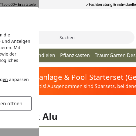
150.000+ Ersatzteile
Fachberatung & individuell
m die
Suche
e und Anzeigen
ieren. Mit
owie der
Tore
Terrassendielen
Pflanzkästen
TraumGarten Des
mögliches
tis Sandfilteranlage & Pool-Starterset (
ngen
anpassen
ilter&Pflege gratis! Ausgenommen sind Sparsets, bei denen 
gen öffnen
r
reamDeck Alu