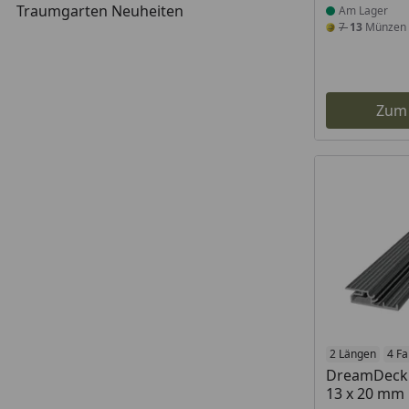
Traumgarten Neuheiten
Am Lager
7
13
Münzen
Zum
2 Längen
4 F
DreamDeck A
13 x 20 mm