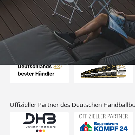
„- Retouren Bearbe
umgehend erl
4,81
/ 5
04.08.202
25.957 Bewertungen
Auszeichnungen
Offizieller Partner des Deutschen Handballb