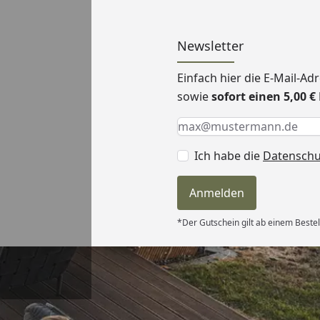
Newsletter
Einfach hier die E-Mail-A
sowie
sofort einen 5,00 
Keine Eingabe erforderlic
Eingabe erforderlich
E-Mail *
Ich habe die
Datensch
Anmelden
*Der Gutschein gilt ab einem Bestel
Versand