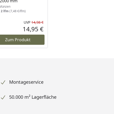
 2000 mm
Münzen
:
2 lfm
(7,48 €/lfm)
UVP
14,98 €
Prozent
cher Preis
Ursprünglicher Preis
14,95 €
reis
Aktueller Preis
Zum Produkt
Montageservice
50.000 m² Lagerfläche