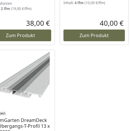
Inhalt:
4 lfm
(10,00 €/lfm)
Münzen
:
2 lfm
(19,00 €/lfm)
38,00 €
40,00 €
reis
Aktueller Preis
Akt
Zum Produkt
Zum Produkt
ben
umGarten DreamDeck
Übergangs-T-Profil 13 x