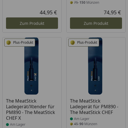
75
150
Münzen
44,95 €
74,95 €
Aktueller Preis
Akt
Zum Produkt
Zum Produkt
Plus-Produkt
Plus-Produkt
Produkt am Lager
Produkt am Lager
The MeatStick
The MeatStick
Ladegerät/Xtender für
Ladegerät für PM890 -
PM890 - The MeatStick
The MeatStick CHEF
CHEF X
Am Lager
45
90
Münzen
Am Lager