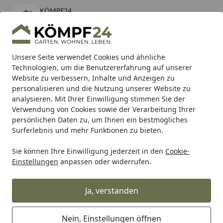
KÖMPF24
Öffnen
Banner schließen
KÖMPF24
kostenlos - Im App Store
Alle Produkte
Mein Konto
Wunschl
Eink
Unsere Seite verwendet Cookies und ähnliche
Technologien, um die Benutzererfahrung auf unserer
Hotline
4,81
/ 5
Suchen
Website zu verbessern, Inhalte und Anzeigen zu
personalisieren und die Nutzung unserer Website zu
analysieren. Mit Ihrer Einwilligung stimmen Sie der
Karibu Pools inkl. gratis Sandfilteranlage & Pool-
Verwendung von Cookies sowie der Verarbeitung Ihrer
Starterset (Gesamtwert bis 468,99€)
persönlichen Daten zu, um Ihnen ein bestmögliches
Surferlebnis und mehr Funktionen zu bieten.
The Meatstick
The MeatStick Zubehör
Sie können Ihre Einwilligung jederzeit in den
Cookie-
Startseite
Einstellungen
anpassen oder widerrufen.
The MeatStick Zubehör
Ja, verstanden
Ihre Artikelübersicht
Nein, Einstellungen öffnen