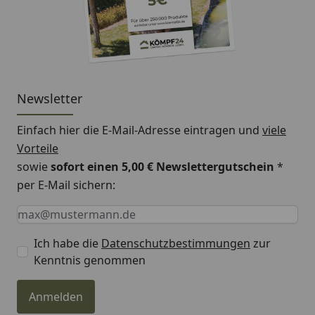
Newsletter
Einfach hier die E-Mail-Adresse eintragen und
viele
Vorteile
sowie
sofort einen 5,00 € Newslettergutschein
*
per E-Mail sichern:
Keine Eingabe erforderlich
Eingabe erforderlich
E-Mail *
Ich habe die
Datenschutzbestimmungen
zur
Kenntnis genommen
Anmelden