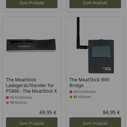
Zum Produkt
Zum Produkt
Produkt nicht lieferbar
Produkt nicht lieferbar
The MeatStick
The MeatStick WiFi
Ladegerät/Xtender für
Bridge
PS860 - The MeatStick X
Nicht lieferbar
85
Münzen
Nicht lieferbar
70
Münzen
69,95 €
84,95 €
Aktueller Preis
Akt
Zum Produkt
Zum Produkt