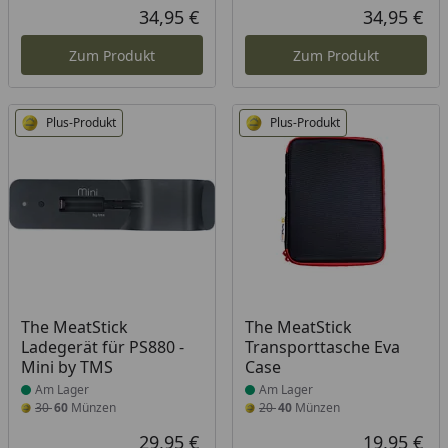
34,95 €
34,95 €
Aktueller Preis
Akt
Zum Produkt
Zum Produkt
Plus-Produkt
Plus-Produkt
Produkt am Lager
Produkt am Lager
The MeatStick
The MeatStick
Ladegerät für PS880 -
Transporttasche Eva
Mini by TMS
Case
Am Lager
Am Lager
30
60
Münzen
20
40
Münzen
29,95 €
19,95 €