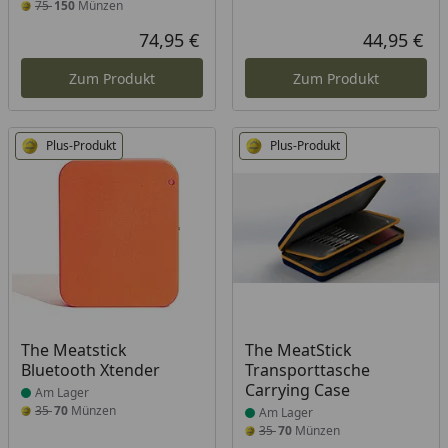
75
150
Münzen
74,95 €
44,95 €
Aktueller Preis
Akt
Zum Produkt
Zum Produkt
Plus-Produkt
Plus-Produkt
Produkt am Lager
Produkt am Lager
The Meatstick
The MeatStick
Bluetooth Xtender
Transporttasche
Carrying Case
Am Lager
35
70
Münzen
Am Lager
35
70
Münzen