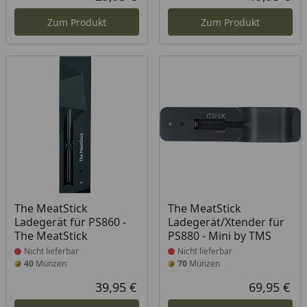
Aktueller Preis
Akt
Zum Produkt
Zum Produkt
Produkt nicht lieferbar
Produkt nicht lieferbar
The MeatStick
The MeatStick
Ladegerät für PS860 -
Ladegerät/Xtender für
The MeatStick
PS880 - Mini by TMS
Nicht lieferbar
Nicht lieferbar
40
Münzen
70
Münzen
39,95 €
69,95 €
Aktueller Preis
Akt