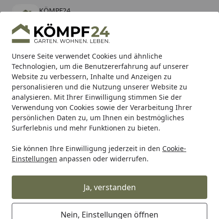
KÖMPF24
Öffnen
Banner schließen
KÖMPF24
kostenlos - Im App Store
Alle Produkte
Mein Konto
Wunschl
Eink
Unsere Seite verwendet Cookies und ähnliche
Technologien, um die Benutzererfahrung auf unserer
Hotline
4,81
/ 5
Suchen
Website zu verbessern, Inhalte und Anzeigen zu
personalisieren und die Nutzung unserer Website zu
analysieren. Mit Ihrer Einwilligung stimmen Sie der
Karibu Pools inkl. gratis Sandfilteranlage & Pool-
Verwendung von Cookies sowie der Verarbeitung Ihrer
Starterset (Gesamtwert bis 468,99€)
persönlichen Daten zu, um Ihnen ein bestmögliches
Surferlebnis und mehr Funktionen zu bieten.
Bastard
Zubehör für The Bastard
The Bastard Abdeckh
Sie können Ihre Einwilligung jederzeit in den
Cookie-
Startseite
Einstellungen
anpassen oder widerrufen.
The Bastard Abdeckhauben
Ja, verstanden
Ihre Artikelübersicht
Nein, Einstellungen öffnen