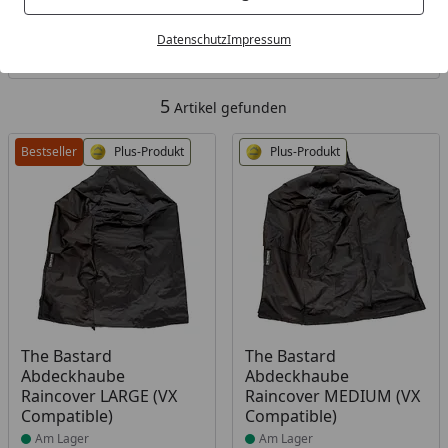
Kategorien
Datenschutz
Impressum
Filter / Sortierung
5
Artikel gefunden
Bestseller
Plus-Produkt
Plus-Produkt
Produkt am Lager
Produkt am Lager
The Bastard
The Bastard
Abdeckhaube
Abdeckhaube
Raincover LARGE (VX
Raincover MEDIUM (VX
Compatible)
Compatible)
Am Lager
Am Lager