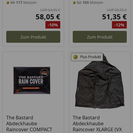
59
117
Münzen
52
103
Münzen
UVP 64,95 €
UVP 58,95 €
58,05 €
51,35 €
Aktueller Preis
Akt
-10%
-12%
Ursprünglicher Preis
Rabatt
Ur
Ra
Zum Produkt
Zum Produkt
Plus-Produkt
Produkt am Lager
Produkt am Lager
The Bastard
The Bastard
Abdeckhaube
Abdeckhaube
Raincover COMPACT
Raincover XLARGE (VX