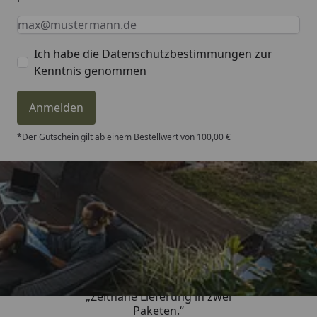
Keine Eingabe erforderlich
Eingabe erforderlich
E-Mail *
Ich habe die
Datenschutzbestimmungen
zur
Kenntnis genommen
Anmelden
*Der Gutschein gilt ab einem Bestellwert von 100,00 €
Trusted Shops
4,81
/ 5
„Zeitnahe Lieferung in zwei
Paketen.“