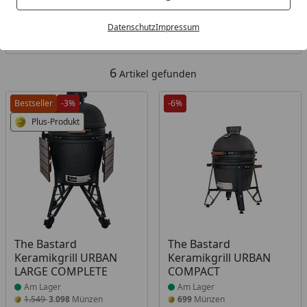
Kategorien
Datenschutz
Impressum
Filter / Sortierung
6
Artikel gefunden
Bestseller
-3%
-6%
Plus-Produkt
Produkt am Lager
Produkt am Lager
The Bastard
The Bastard
Keramikgrill URBAN
Keramikgrill URBAN
LARGE COMPLETE
COMPACT
Am Lager
Am Lager
1.549
3.098
Münzen
699
Münzen