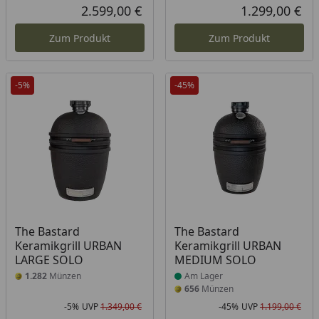
Rabatt in Prozent
Ursprünglicher Preis
2.599,00 €
1.299,00 €
Aktueller Preis
Akt
Zum Produkt
Zum Produkt
-5%
-45%
Produkt am Lager
The Bastard
The Bastard
Keramikgrill URBAN
Keramikgrill URBAN
LARGE SOLO
MEDIUM SOLO
1.282
Münzen
Am Lager
656
Münzen
-5%
UVP
1.349,00 €
-45%
UVP
1.199,00 €
Rabatt in Prozent
Ursprünglicher Preis
Rab
Urs