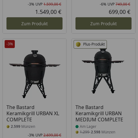
-3%
UVP
1.599,00 €
-6%
UVP
749,00 €
Rabatt in Prozent
Ursprünglicher Preis
Rab
Urs
1.549,00 €
699,00 €
Aktueller Preis
Akt
Zum Produkt
Zum Produkt
-3%
Plus-Produkt
Produkt am Lager
The Bastard
The Bastard
Keramikgrill URBAN XL
Keramikgrill URBAN
COMPLETE
MEDIUM COMPLETE
2.599
Münzen
Am Lager
1.299
2.598
Münzen
-3%
UVP
2.699,00 €