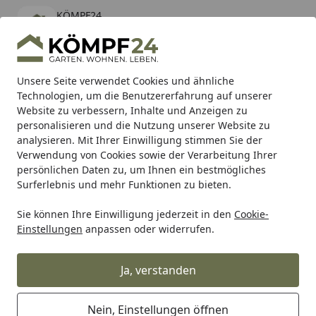
KÖMPF24
Öffnen
Banner schließen
KÖMPF24
kostenlos - Im App Store
Alle Produkte
Mein Konto
Wunschl
Eink
Unsere Seite verwendet Cookies und ähnliche
Technologien, um die Benutzererfahrung auf unserer
Hotline
4,81
/ 5
Suchen
Website zu verbessern, Inhalte und Anzeigen zu
personalisieren und die Nutzung unserer Website zu
analysieren. Mit Ihrer Einwilligung stimmen Sie der
Karibu Pools inkl. gratis Sandfilteranlage & Pool-
Verwendung von Cookies sowie der Verarbeitung Ihrer
Starterset (Gesamtwert bis 468,99€)
persönlichen Daten zu, um Ihnen ein bestmögliches
Surferlebnis und mehr Funktionen zu bieten.
Bastard
The Bastard Keramikgrills
The Bastard Urban
Sie können Ihre Einwilligung jederzeit in den
Cookie-
Startseite
Einstellungen
anpassen oder widerrufen.
The Bastard Urban
Ja, verstanden
Ihre Artikelübersicht
Nein, Einstellungen öffnen