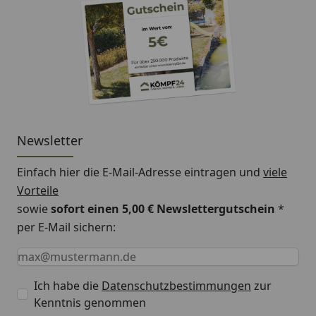
Newsletter
Einfach hier die E-Mail-Adresse eintragen und
viele
Vorteile
sowie
sofort einen 5,00 € Newslettergutschein
*
per E-Mail sichern:
Keine Eingabe erforderlich
Eingabe erforderlich
E-Mail *
Ich habe die
Datenschutzbestimmungen
zur
Kenntnis genommen