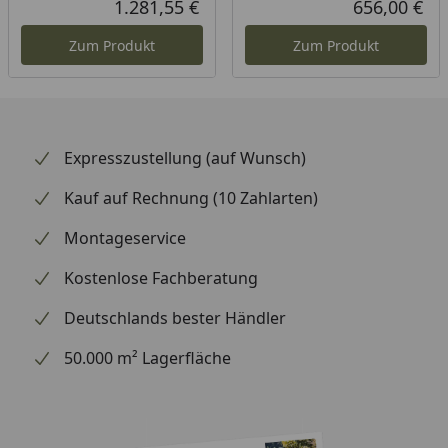
1.281,55 €
656,00 €
Aktueller Preis
Akt
Zum Produkt
Zum Produkt
Expresszustellung (auf Wunsch)
Kauf auf Rechnung (10 Zahlarten)
Montageservice
Kostenlose Fachberatung
Deutschlands bester Händler
50.000 m² Lagerfläche