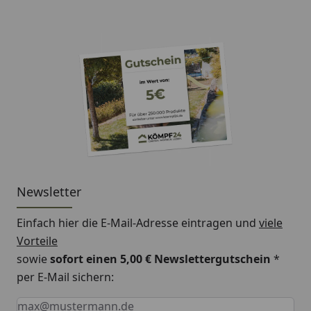
Newsletter
Einfach hier die E-Mail-Adresse eintragen und
viele
Vorteile
sowie
sofort einen 5,00 € Newslettergutschein
*
per E-Mail sichern:
Keine Eingabe erforderlich
Eingabe erforderlich
E-Mail *