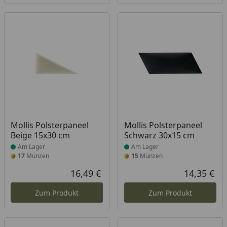
Produkt am Lager
Produkt am Lager
Mollis Polsterpaneel
Mollis Polsterpaneel
Beige 15x30 cm
Schwarz 30x15 cm
Am Lager
Am Lager
17
Münzen
15
Münzen
16,49 €
14,35 €
Aktueller Preis
Akt
Zum Produkt
Zum Produkt