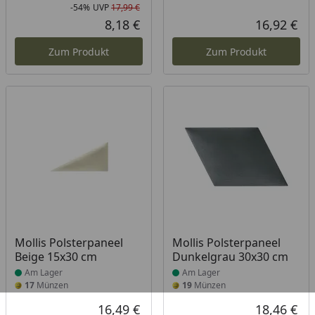
-54%
UVP
17,99 €
Rabatt in Prozent
Ursprünglicher Preis
8,18 €
16,92 €
Aktueller Preis
Akt
Zum Produkt
Zum Produkt
Produkt am Lager
Produkt am Lager
Mollis Polsterpaneel
Mollis Polsterpaneel
Beige 15x30 cm
Dunkelgrau 30x30 cm
Am Lager
Am Lager
17
Münzen
19
Münzen
16,49 €
18,46 €