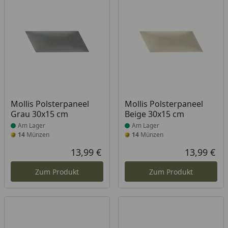
Produkt am Lager
Produkt am Lager
Mollis Polsterpaneel
Mollis Polsterpaneel
Grau 30x15 cm
Beige 30x15 cm
Am Lager
Am Lager
14
Münzen
14
Münzen
13,99 €
13,99 €
Aktueller Preis
Akt
Zum Produkt
Zum Produkt