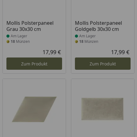
Produkt am Lager
Produkt am Lager
Mollis Polsterpaneel
Mollis Polsterpaneel
Grau 30x30 cm
Goldgelb 30x30 cm
Am Lager
Am Lager
18
Münzen
18
Münzen
17,99 €
17,99 €
Aktueller Preis
Akt
Zum Produkt
Zum Produkt