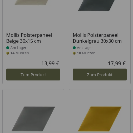
Produkt am Lager
Produkt am Lager
Mollis Polsterpaneel
Mollis Polsterpaneel
Beige 30x15 cm
Dunkelgrau 30x30 cm
Am Lager
Am Lager
14
Münzen
18
Münzen
13,99 €
17,99 €
Aktueller Preis
Akt
Zum Produkt
Zum Produkt