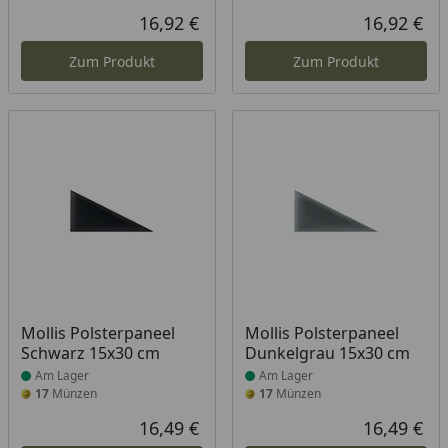
16,92 €
16,92 €
Aktueller Preis
Akt
Zum Produkt
Zum Produkt
Produkt am Lager
Produkt am Lager
Mollis Polsterpaneel
Mollis Polsterpaneel
Schwarz 15x30 cm
Dunkelgrau 15x30 cm
Am Lager
Am Lager
17
Münzen
17
Münzen
16,49 €
16,49 €
Aktueller Preis
Akt