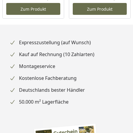
Aktueller Preis
Akt
Zum Produkt
Zum Produkt
Expresszustellung (auf Wunsch)
Kauf auf Rechnung (10 Zahlarten)
Montageservice
Kostenlose Fachberatung
Deutschlands bester Händler
50.000 m² Lagerfläche