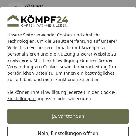
KÖMPF24
Öffnen
Banner schließen
KÖMPF24
kostenlos - Im App Store
Alle Produkte
Mein Konto
Wunschl
Eink
Unsere Seite verwendet Cookies und ähnliche
Technologien, um die Benutzererfahrung auf unserer
Hotline
4,81
/ 5
Suchen
Website zu verbessern, Inhalte und Anzeigen zu
personalisieren und die Nutzung unserer Website zu
analysieren. Mit Ihrer Einwilligung stimmen Sie der
Karibu Pools inkl. gratis Sandfilteranlage & Pool-
Verwendung von Cookies sowie der Verarbeitung Ihrer
Starterset (Gesamtwert bis 468,99€)
persönlichen Daten zu, um Ihnen ein bestmögliches
Surferlebnis und mehr Funktionen zu bieten.
Stegu Mollis
Polsterpaneele
Sie können Ihre Einwilligung jederzeit in den
Cookie-
Startseite
Einstellungen
anpassen oder widerrufen.
Polsterpaneele
Ja, verstanden
Ihre Artikelübersicht
Nein, Einstellungen öffnen