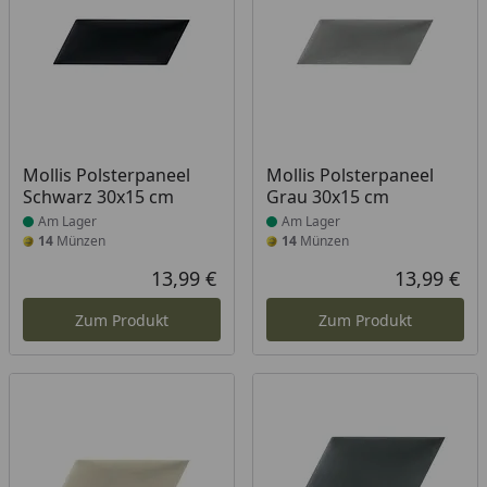
Produkt am Lager
Produkt am Lager
Mollis Polsterpaneel
Mollis Polsterpaneel
Schwarz 30x15 cm
Grau 30x15 cm
Am Lager
Am Lager
14
Münzen
14
Münzen
13,99 €
13,99 €
Aktueller Preis
Akt
Zum Produkt
Zum Produkt