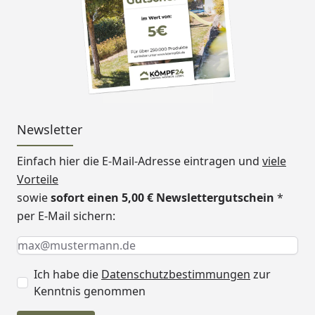
Newsletter
Einfach hier die E-Mail-Adresse eintragen und
viele
Vorteile
sowie
sofort einen 5,00 € Newslettergutschein
*
per E-Mail sichern:
Keine Eingabe erforderlich
Eingabe erforderlich
E-Mail *
Ich habe die
Datenschutzbestimmungen
zur
Kenntnis genommen