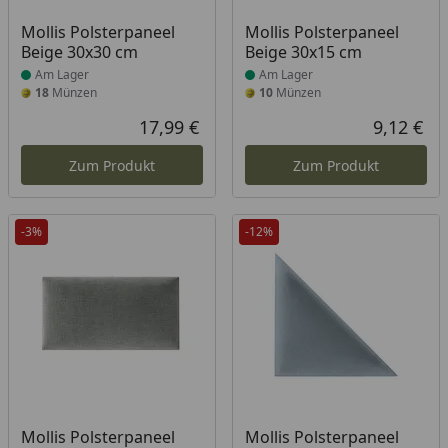
Produkt am Lager
Produkt am Lager
Mollis Polsterpaneel
Mollis Polsterpaneel
Beige 30x30 cm
Beige 30x15 cm
Am Lager
Am Lager
18
Münzen
10
Münzen
17,99 €
9,12 €
Aktueller Preis
Akt
Zum Produkt
Zum Produkt
-3%
-12%
Produkt am Lager
Produkt am Lager
Mollis Polsterpaneel
Mollis Polsterpaneel