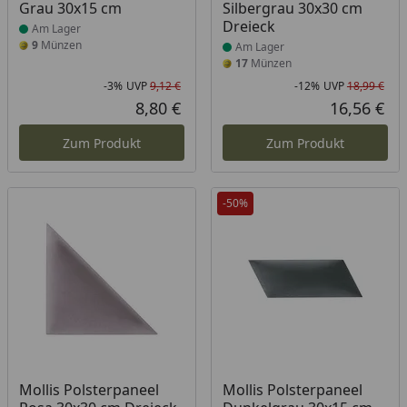
Grau 30x15 cm
Silbergrau 30x30 cm
Dreieck
Am Lager
9
Münzen
Am Lager
17
Münzen
-3%
UVP
9,12 €
-12%
UVP
18,99 €
Rabatt in Prozent
Ursprünglicher Preis
Rab
Urs
8,80 €
16,56 €
Aktueller Preis
Akt
Zum Produkt
Zum Produkt
-50%
Produkt am Lager
Produkt am Lager
Mollis Polsterpaneel
Mollis Polsterpaneel