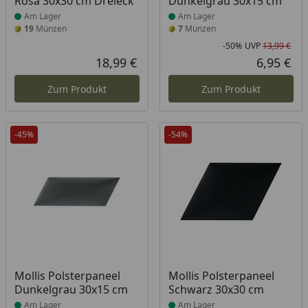
Rosa 30x30 cm Dreieck
Dunkelgrau 30x15 cm
Am Lager
Am Lager
19
Münzen
7
Münzen
-50%
UVP
13,99 €
Rab
Urs
18,99 €
6,95 €
Aktueller Preis
Akt
Zum Produkt
Zum Produkt
-45%
-54%
Produkt am Lager
Produkt am Lager
Mollis Polsterpaneel
Mollis Polsterpaneel
Dunkelgrau 30x15 cm
Schwarz 30x30 cm
Am Lager
Am Lager