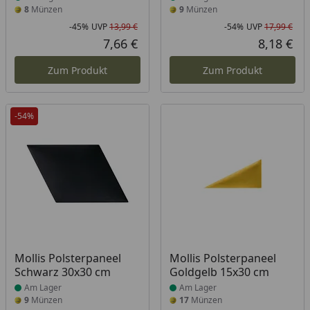
8
Münzen
9
Münzen
-45%
UVP
13,99 €
-54%
UVP
17,99 €
Rabatt in Prozent
Ursprünglicher Preis
Rab
Urs
7,66 €
8,18 €
Aktueller Preis
Akt
Zum Produkt
Zum Produkt
-54%
Produkt am Lager
Produkt am Lager
Mollis Polsterpaneel
Mollis Polsterpaneel
Schwarz 30x30 cm
Goldgelb 15x30 cm
Am Lager
Am Lager
9
Münzen
17
Münzen