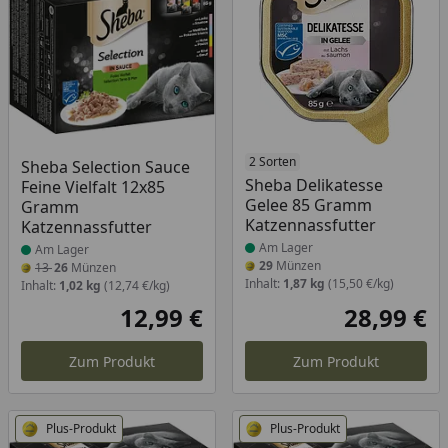
Produkt am Lager
Produkt am Lager
2 Sorten
Sheba Selection Sauce
Sheba Delikatesse
Feine Vielfalt 12x85
Gelee 85 Gramm
Gramm
Katzennassfutter
Katzennassfutter
Am Lager
Am Lager
29
Münzen
13
26
Münzen
Inhalt:
1,87 kg
(15,50 €/kg)
Inhalt:
1,02 kg
(12,74 €/kg)
12,99 €
28,99 €
Aktueller Preis
Akt
Zum Produkt
Zum Produkt
Plus-Produkt
Plus-Produkt