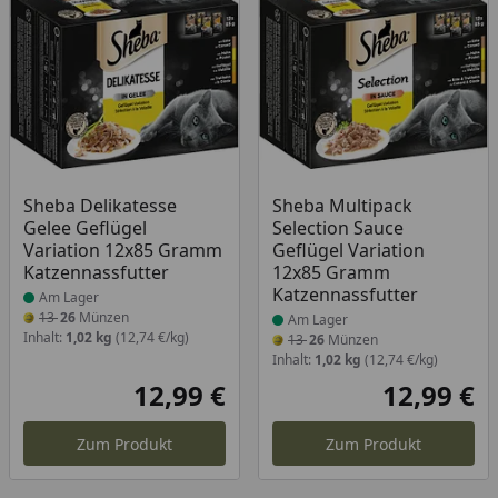
Produkt am Lager
Produkt am Lager
Sheba Delikatesse
Sheba Multipack
Gelee Geflügel
Selection Sauce
Variation 12x85 Gramm
Geflügel Variation
Katzennassfutter
12x85 Gramm
Katzennassfutter
Am Lager
13
26
Münzen
Am Lager
Inhalt:
1,02 kg
(12,74 €/kg)
13
26
Münzen
Inhalt:
1,02 kg
(12,74 €/kg)
12,99 €
12,99 €
Aktueller Preis
Akt
Zum Produkt
Zum Produkt