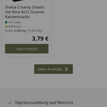
Produkt am Lager
Sheba Creamy Snacks
mit Rind 4x12 Gramm
Katzensnacks
Am Lager
4
Münzen
Inhalt:
0,048 kg
(78,96 €/kg)
3,79 €
Aktueller Preis
Zum Produkt
Mehr Produkte
Expresszustellung (auf Wunsch)