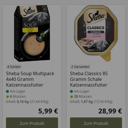
Produkt am Lager
4 Sorten
Produkt am Lager
2 Varianten
Sheba Soup Multipack
Sheba Classics 85
4x40 Gramm
Gramm Schale
Katzennassfutter
Katzennassfutter
Am Lager
Am Lager
6
Münzen
29
Münzen
Inhalt:
0,16 kg
(37,44 €/kg)
Inhalt:
1,87 kg
(15,50 €/kg)
5,99 €
28,99 €
Aktueller Preis
Akt
Zum Produkt
Zum Produkt