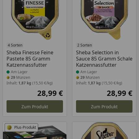
Produkt am Lager
4 Sorten
Produkt am Lager
2 Sorten
Sheba Finesse Feine
Sheba Selection in
Pastete 85 Gramm
Sauce 85 Gramm Schale
Katzennassfutter
Katzennassfutter
Am Lager
Am Lager
29
Münzen
29
Münzen
Inhalt:
1,87 kg
(15,50 €/kg)
Inhalt:
1,87 kg
(15,50 €/kg)
28,99 €
28,99 €
Aktueller Preis
Akt
Zum Produkt
Zum Produkt
Plus-Produkt