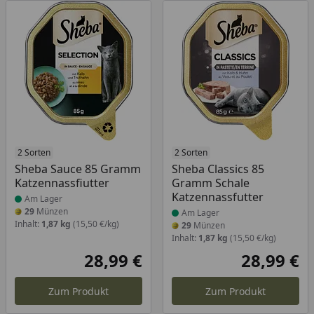
Produkt am Lager
2 Sorten
Produkt am Lager
2 Sorten
Sheba Sauce 85 Gramm
Sheba Classics 85
Katzennassfiutter
Gramm Schale
Katzennassfutter
Am Lager
29
Münzen
Am Lager
Inhalt:
1,87 kg
(15,50 €/kg)
29
Münzen
Inhalt:
1,87 kg
(15,50 €/kg)
28,99 €
28,99 €
Aktueller Preis
Akt
Zum Produkt
Zum Produkt