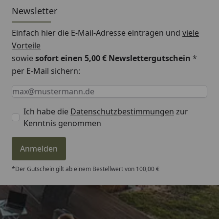
Newsletter
Einfach hier die E-Mail-Adresse eintragen und
viele
Vorteile
sowie
sofort einen 5,00 € Newslettergutschein
*
per E-Mail sichern:
Keine Eingabe erforderlich
Eingabe erforderlich
E-Mail *
Ich habe die
Datenschutzbestimmungen
zur
Kenntnis genommen
Anmelden
*Der Gutschein gilt ab einem Bestellwert von 100,00 €