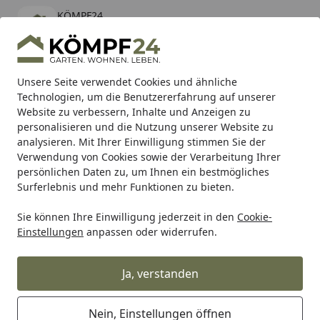
KÖMPF24
Öffnen
Banner schließen
KÖMPF24
kostenlos - Im App Store
Alle Produkte
Mein Konto
Wunschl
Eink
Unsere Seite verwendet Cookies und ähnliche
Technologien, um die Benutzererfahrung auf unserer
Hotline
4,81
/ 5
Suchen
Website zu verbessern, Inhalte und Anzeigen zu
personalisieren und die Nutzung unserer Website zu
analysieren. Mit Ihrer Einwilligung stimmen Sie der
Karibu Pools inkl. gratis Sandfilteranlage & Pool-
Verwendung von Cookies sowie der Verarbeitung Ihrer
Starterset (Gesamtwert bis 468,99€)
persönlichen Daten zu, um Ihnen ein bestmögliches
Surferlebnis und mehr Funktionen zu bieten.
Sheba
Sie können Ihre Einwilligung jederzeit in den
Cookie-
Startseite
Einstellungen
anpassen oder widerrufen.
Sheba
Ja, verstanden
Wählen Sie Ihre Wunschkategorie
Nein, Einstellungen öffnen