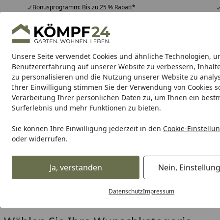
Bonusprogramm: Bis zu 25 % Rabatt*
Hotline
07051 / 9 22 22
4,81
/ 5
Mo-Fr. 8-16 Uhr
25.948 Bewertungen
Unsere Seite verwendet Cookies und ähnliche Technologien, u
Alle Produkte
Highlights
Tipps & Tricks
Alle Produkte
Benutzererfahrung auf unserer Website zu verbessern, Inhalt
zu personalisieren und die Nutzung unserer Website zu analys
Ihrer Einwilligung stimmen Sie der Verwendung von Cookies s
Sander
Ozonisatoren
Meerwasser Abschäumer
Verarbeitung Ihrer persönlichen Daten zu, um Ihnen ein best
Surferlebnis und mehr Funktionen zu bieten.
Karibu Pools inkl. gra
Sie können Ihre Einwilligung jederzeit in den
Cookie-Einstellu
oder widerrufen.
Dein Traumpool im Sorglos-Paket: F
Ja, verstanden
Nein, Einstellun
Sander
Startseite
Sander
Datenschutz
Impressum