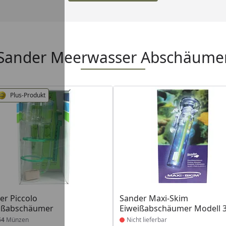
Sander Meerwasser Abschäume
Plus-Produkt
Produkt nicht lieferbar
er Piccolo
Sander Maxi-Skim
ißabschäumer
Eiweißabschäumer Modell 
64
Münzen
Nicht lieferbar