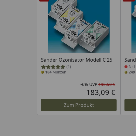
Produ
Sander Ozonisator Modell C 25
Sand
(1)
Nich
184
Münzen
249
-6%
UVP
196,50 €
Rabatt in
Ursprüng
183,09 €
Aktueller
Zum Produkt