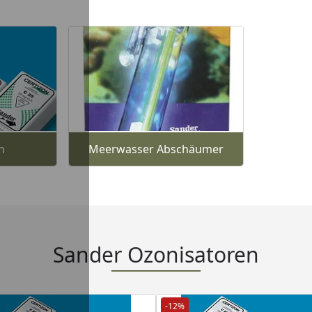
n
Meerwasser Abschäumer
Sander Ozonisatoren
-12%