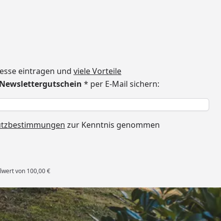
dresse eintragen und
viele Vorteile
€ Newslettergutschein
* per E-Mail sichern:
h
utzbestimmungen
zur Kenntnis genommen
lwert von 100,00 €