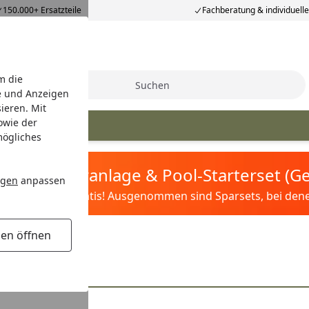
150.000+ Ersatzteile
Fachberatung & individuell
m die
Suche
e und Anzeigen
ieren. Mit
owie der
mögliches
tis Sandfilteranlage & Pool-Starterset (
ngen
anpassen
ilter&Pflege gratis! Ausgenommen sind Sparsets, bei denen 
gen öffnen