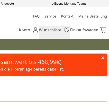
e Angebote
Eigene Montage-Teams
FAQ
Service
Kontakt
Meine Bestellung
Meine Bestellung
Konto
Wunschliste
Einkaufswagen
Mein Konto
Wunschliste
Einkaufswagen
Gesamtwert bis 468,99€)
die Filteranlage bereits dabei ist.