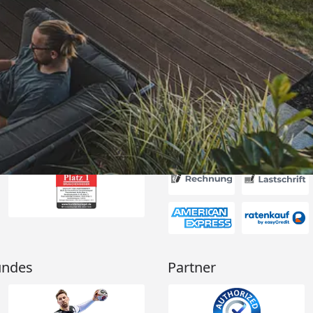
Versand
itung wurde
edigt“
6
Akzeptierte Zahlungsa
undes
Partner