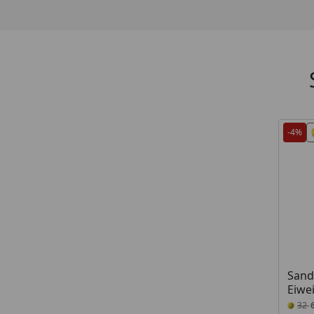
-4%
Sand
Eiwe
32