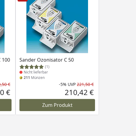
Produkt nicht lieferbar
C 100
Sander Ozonisator C 50
(1)
Nicht lieferbar
211
Münzen
,50 €
-5%
UVP
221,50 €
Rabatt in Prozent
Ursprünglicher Preis
Rabatt in Prozent
Ursprünglicher Pr
0 €
210,42 €
Aktueller Preis
Aktueller Preis
Zum Produkt