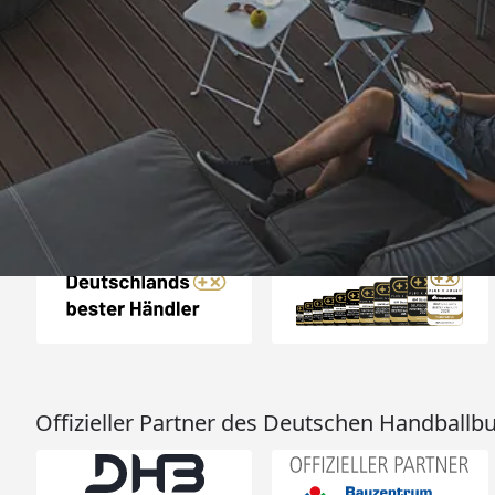
Trusted Shops
„- Retouren Bearbe
umgehend erl
4,81
/ 5
04.08.202
25.948 Bewertungen
Auszeichnungen
Offizieller Partner des Deutschen Handballb