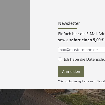
Newsletter
Einfach hier die E-Mail-A
sowie
sofort einen 5,00 
Keine Eingabe erforderlic
Eingabe erforderlich
E-Mail *
Ich habe die
Datensch
Anmelden
*Der Gutschein gilt ab einem Bestel