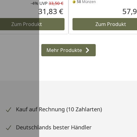
58
Münzen
-4%
UVP
33,50 €
Rabatt in Prozent
Ursprünglicher Preis
31,83 €
57,9
Aktueller Preis
Zum Produkt
Zum Produkt
Mehr Produkte
Kauf auf Rechnung (10 Zahlarten)
Deutschlands bester Händler