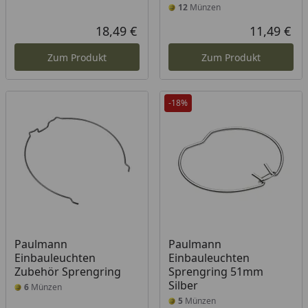
12
Münzen
18,49 €
11,49 €
Aktueller Preis
Akt
Zum Produkt
Zum Produkt
-18%
Paulmann
Paulmann
Einbauleuchten
Einbauleuchten
Zubehör Sprengring
Sprengring 51mm
Silber
6
Münzen
5
Münzen