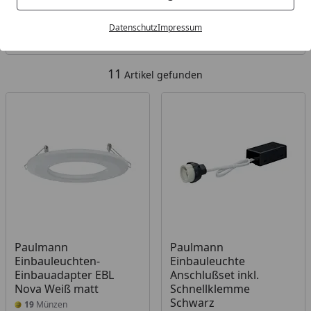
Kategorien
Datenschutz
Impressum
Filter / Sortierung
11
Artikel gefunden
Paulmann
Paulmann
Einbauleuchten-
Einbauleuchte
Einbauadapter EBL
Anschlußset inkl.
Nova Weiß matt
Schnellklemme
Schwarz
19
Münzen