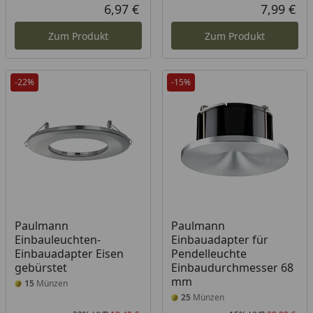
Rabatt in Prozent
Ursprünglicher Preis
6,97 €
7,99 €
Aktueller Preis
Akt
Zum Produkt
Zum Produkt
-22%
-15%
Paulmann
Paulmann
Einbauleuchten-
Einbauadapter für
Einbauadapter Eisen
Pendelleuchte
gebürstet
Einbaudurchmesser 68
mm
15
Münzen
25
Münzen