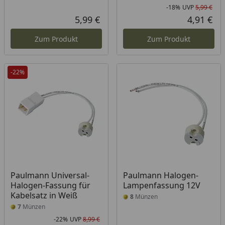
-18%
UVP
5,99 €
Rab
Urs
5,99 €
4,91 €
Aktueller Preis
Akt
Zum Produkt
Zum Produkt
-22%
Paulmann Universal-
Paulmann Halogen-
Halogen-Fassung für
Lampenfassung 12V
Kabelsatz in Weiß
8
Münzen
7
Münzen
-22%
UVP
8,99 €