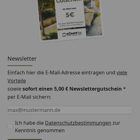
Newsletter
Einfach hier die E-Mail-Adresse eintragen und
viele
Vorteile
sowie
sofort einen 5,00 € Newslettergutschein
*
per E-Mail sichern:
Keine Eingabe erforderlich
Eingabe erforderlich
E-Mail *
Ich habe die
Datenschutzbestimmungen
zur
Kenntnis genommen