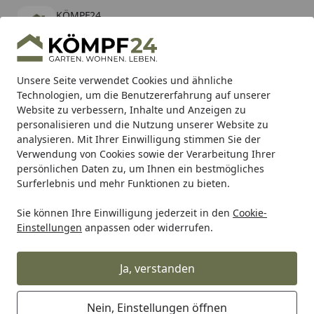
KÖMPF24
Öffnen
Banner schließen
KÖMPF24
kostenlos - Im App Store
Alle Produkte
Mein Konto
Wunschl
Eink
Unsere Seite verwendet Cookies und ähnliche
Technologien, um die Benutzererfahrung auf unserer
Hotline
4,81
/ 5
Suchen
Website zu verbessern, Inhalte und Anzeigen zu
personalisieren und die Nutzung unserer Website zu
analysieren. Mit Ihrer Einwilligung stimmen Sie der
Karibu Pools inkl. gratis Sandfilteranlage & Pool-
Verwendung von Cookies sowie der Verarbeitung Ihrer
Starterset (Gesamtwert bis 468,99€)
persönlichen Daten zu, um Ihnen ein bestmögliches
Surferlebnis und mehr Funktionen zu bieten.
Paulmann
Innenleuchten
Einbauleuchten
Zubehör fü
Sie können Ihre Einwilligung jederzeit in den
Cookie-
Startseite
Einstellungen
anpassen oder widerrufen.
Zubehör für Einbauleuchten
Ja, verstanden
Ihre Artikelübersicht
Nein, Einstellungen öffnen