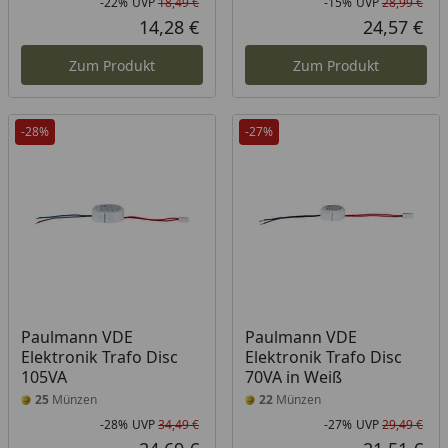
-22%
UVP
18,49 €
-15%
UVP
28,99 €
Rabatt in Prozent
Ursprünglicher Preis
Rab
Urs
14,28 €
24,57 €
Aktueller Preis
Akt
Zum Produkt
Zum Produkt
-28%
-27%
Paulmann VDE
Paulmann VDE
Elektronik Trafo Disc
Elektronik Trafo Disc
105VA
70VA in Weiß
25
Münzen
22
Münzen
-28%
UVP
34,49 €
-27%
UVP
29,49 €
Rabatt in Prozent
Ursprünglicher Preis
Rab
Urs