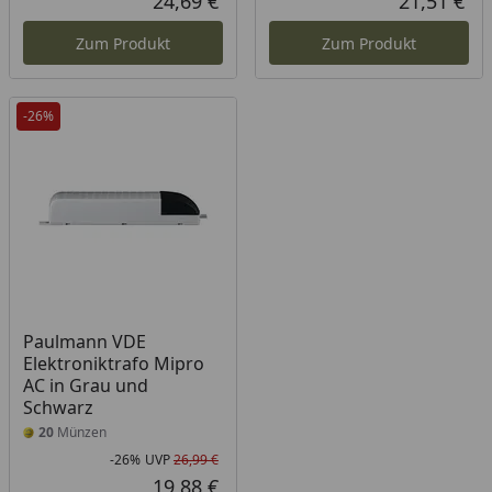
24,69 €
21,51 €
Aktueller Preis
Akt
Zum Produkt
Zum Produkt
-26%
Paulmann VDE
Elektroniktrafo Mipro
AC in Grau und
Schwarz
20
Münzen
-26%
UVP
26,99 €
Rabatt in Prozent
Ursprünglicher Preis
19,88 €