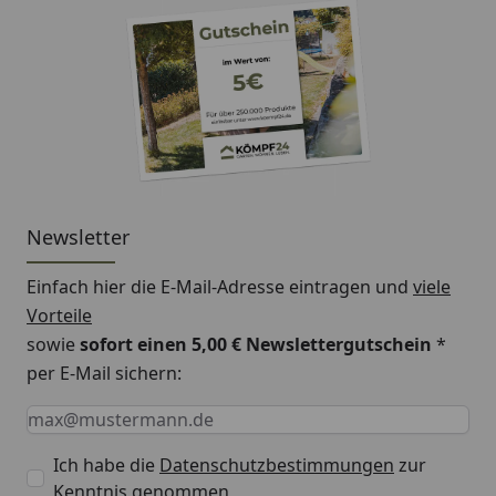
Newsletter
Einfach hier die E-Mail-Adresse eintragen und
viele
Vorteile
sowie
sofort einen 5,00 € Newslettergutschein
*
per E-Mail sichern:
Keine Eingabe erforderlich
Eingabe erforderlich
E-Mail *
Ich habe die
Datenschutzbestimmungen
zur
Kenntnis genommen