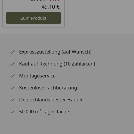
Rabatt in Prozent
Ursprünglicher Preis
49,10 €
Aktueller Preis
Zum Produkt
Expresszustellung (auf Wunsch)
Kauf auf Rechnung (10 Zahlarten)
Montageservice
Kostenlose Fachberatung
Deutschlands bester Händler
50.000 m² Lagerfläche