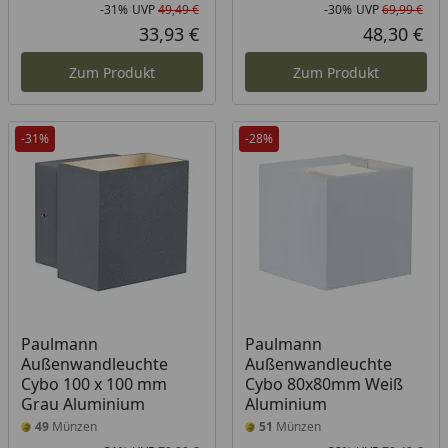
-31%
UVP
49,49 €
-30%
UVP
69,99 €
Rabatt in Prozent
Ursprünglicher Preis
Rab
Urs
33,93 €
48,30 €
Aktueller Preis
Akt
Zum Produkt
Zum Produkt
-31%
-28%
Paulmann
Paulmann
Außenwandleuchte
Außenwandleuchte
Cybo 100 x 100 mm
Cybo 80x80mm Weiß
Grau Aluminium
Aluminium
49
Münzen
51
Münzen