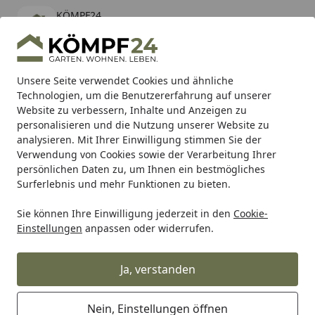
KÖMPF24
Öffnen
Banner schließen
KÖMPF24
kostenlos - Im App Store
Alle Produkte
Mein Konto
Wunschl
Eink
Unsere Seite verwendet Cookies und ähnliche
Technologien, um die Benutzererfahrung auf unserer
Hotline
4,81
/ 5
Suchen
Website zu verbessern, Inhalte und Anzeigen zu
personalisieren und die Nutzung unserer Website zu
analysieren. Mit Ihrer Einwilligung stimmen Sie der
Karibu Pools inkl. gratis Sandfilteranlage & Pool-
Verwendung von Cookies sowie der Verarbeitung Ihrer
Starterset (Gesamtwert bis 468,99€)
persönlichen Daten zu, um Ihnen ein bestmögliches
Surferlebnis und mehr Funktionen zu bieten.
Paulmann
Außenleuchten
Hausleuchten 230V
Sie können Ihre Einwilligung jederzeit in den
Cookie-
Startseite
Einstellungen
anpassen oder widerrufen.
Hausleuchten 230V
Ja, verstanden
Ihre Artikelübersicht
Nein, Einstellungen öffnen