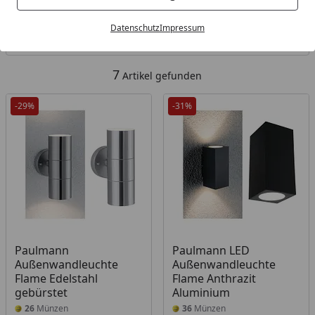
Kategorien
Datenschutz
Impressum
Filter / Sortierung
7
Artikel gefunden
-29%
-31%
Paulmann
Paulmann LED
Außenwandleuchte
Außenwandleuchte
Flame Edelstahl
Flame Anthrazit
gebürstet
Aluminium
26
Münzen
36
Münzen