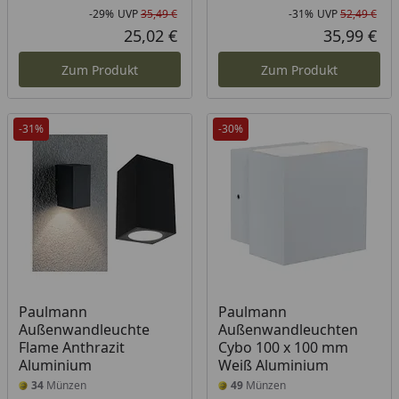
-29%
UVP
35,49 €
-31%
UVP
52,49 €
Rabatt in Prozent
Ursprünglicher Preis
Rab
Urs
25,02 €
35,99 €
Aktueller Preis
Akt
Zum Produkt
Zum Produkt
-31%
-30%
Paulmann
Paulmann
Außenwandleuchte
Außenwandleuchten
Flame Anthrazit
Cybo 100 x 100 mm
Aluminium
Weiß Aluminium
34
Münzen
49
Münzen