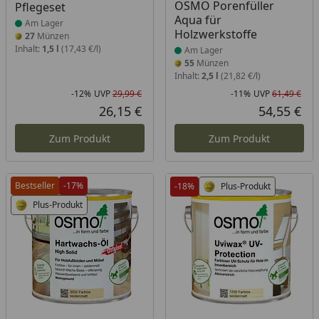
OSMO Porenfüller
Pflegeset
Aqua für
Am Lager
Holzwerkstoffe
27
Münzen
Inhalt:
1,5 l
(17,43 €/l)
Am Lager
55
Münzen
Inhalt:
2,5 l
(21,82 €/l)
-12%
UVP
29,99 €
-11%
UVP
61,49 €
Rabatt in Prozent
Ursprünglicher Preis
Rab
Urs
26,15 €
54,55 €
Aktueller Preis
Akt
Zum Produkt
Zum Produkt
Bestseller
-17%
-18%
Plus-Produkt
Plus-Produkt