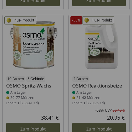
Zum Produkt
Zum Produkt
Plus-Produkt
-58%
Plus-Produkt
Produkt am Lager
10 Farben
5 Gebinde
Produkt am Lager
2 Farben
OSMO Spritz-Wachs
OSMO Reaktionsbeize
Am Lager
Am Lager
39
77
Münzen
21
42
Münzen
Inhalt:
1 l
(38,41 €/l)
Inhalt:
1 l
(20,95 €/l)
-58%
UVP
50,49 €
Rab
Urs
38,41 €
20,95 €
Aktueller Preis
Akt
Zum Produkt
Zum Produkt