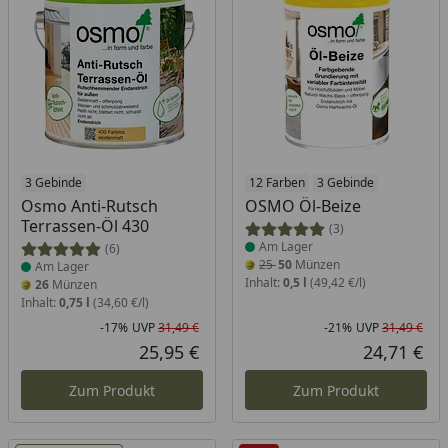
Produkt am Lager
3 Gebinde
Produkt am Lager
12 Farben
3 Gebinde
Osmo Anti-Rutsch
OSMO Öl-Beize
Terrassen-Öl 430
(3)
Am Lager
(6)
25
50
Münzen
Am Lager
Inhalt:
0,5 l
(49,42 €/l)
26
Münzen
Inhalt:
0,75 l
(34,60 €/l)
-17%
UVP
31,49 €
-21%
UVP
31,49 €
Rabatt in Prozent
Ursprünglicher Preis
Rab
Urs
25,95 €
24,71 €
Aktueller Preis
Akt
Zum Produkt
Zum Produkt