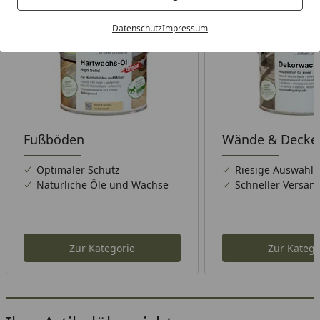
Datenschutz
Impressum
Fußböden
Wände & Decke
Optimaler Schutz
Riesige Auswahl
Natürliche Öle und Wachse
Schneller Versan
Zur Kategorie
Zur Katego