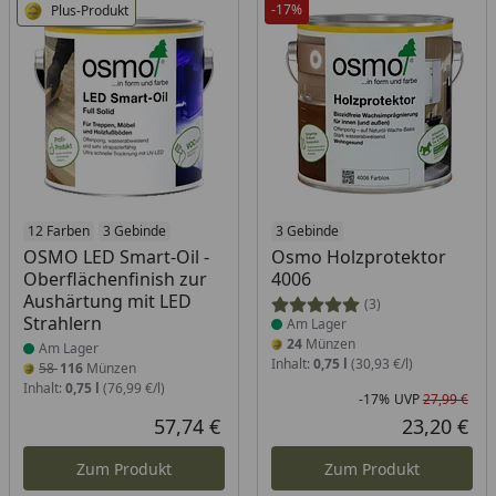
-17%
Plus-Produkt
Produkt am Lager
12 Farben
3 Gebinde
Produkt am Lager
3 Gebinde
OSMO LED Smart-Oil -
Osmo Holzprotektor
Oberflächenfinish zur
4006
Aushärtung mit LED
(3)
Strahlern
Am Lager
24
Münzen
Am Lager
Inhalt:
0,75 l
(30,93 €/l)
58
116
Münzen
Inhalt:
0,75 l
(76,99 €/l)
-17%
UVP
27,99 €
Rab
Urs
57,74 €
23,20 €
Aktueller Preis
Akt
Zum Produkt
Zum Produkt