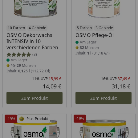
Produkt am Lager
10 Farben
4 Gebinde
Produkt am Lager
5 Farben
3 Gebinde
OSMO Dekorwachs
OSMO Pflege-Öl
INTENSIV in 10
Am Lager
verschiedenen Farben
32
Münzen
Inhalt:
1 l
(31,18 €/l)
(3)
Am Lager
15
29
Münzen
Inhalt:
0,125 l
(112,72 €/l)
-11%
UVP
15,99 €
-16%
UVP
37,49 €
Rabatt in Prozent
Ursprünglicher Preis
Rab
Urs
14,09 €
31,18 €
Aktueller Preis
Akt
Zum Produkt
Zum Produkt
-19%
-19%
Plus-Produkt