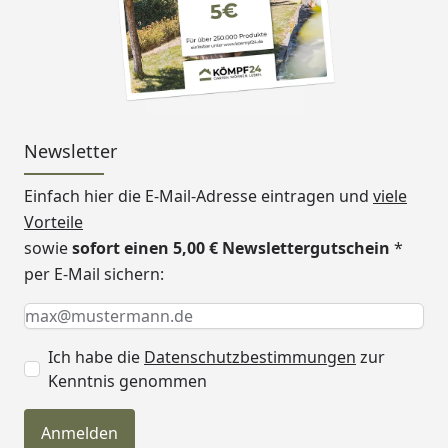
Newsletter
Einfach hier die E-Mail-Adresse eintragen und
viele
Vorteile
sowie
sofort einen 5,00 € Newslettergutschein
*
per E-Mail sichern:
Keine Eingabe erforderlich
Eingabe erforderlich
E-Mail *
Ich habe die
Datenschutzbestimmungen
zur
Kenntnis genommen
Anmelden