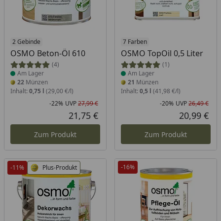
Produkt am Lager
2 Gebinde
Produkt am Lager
7 Farben
OSMO Beton-Öl 610
OSMO TopOil 0,5 Liter
(4)
(1)
Am Lager
Am Lager
22
Münzen
21
Münzen
Inhalt:
0,75 l
(29,00 €/l)
Inhalt:
0,5 l
(41,98 €/l)
-22%
UVP
27,99 €
-20%
UVP
26,49 €
Rabatt in Prozent
Ursprünglicher Preis
Rab
Urs
21,75 €
20,99 €
Aktueller Preis
Akt
Zum Produkt
Zum Produkt
-16%
-11%
Plus-Produkt