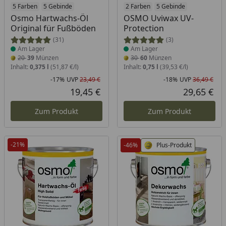
Produkt am Lager
5 Farben
5 Gebinde
Produkt am Lager
2 Farben
5 Gebinde
Osmo Hartwachs-Öl
OSMO Uviwax UV-
Original für Fußböden
Protection
(31)
(3)
Am Lager
Am Lager
20
39
Münzen
30
60
Münzen
Inhalt:
0,375 l
(51,87 €/l)
Inhalt:
0,75 l
(39,53 €/l)
-17%
UVP
23,49 €
-18%
UVP
36,49 €
Rabatt in Prozent
Ursprünglicher Preis
Rab
Urs
19,45 €
29,65 €
Aktueller Preis
Akt
Zum Produkt
Zum Produkt
-21%
-46%
Plus-Produkt