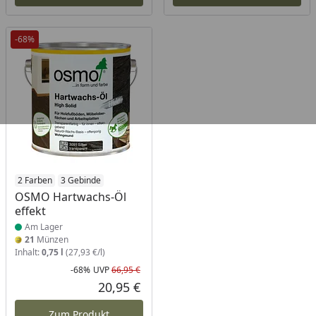
-68%
Produkt am Lager
2 Farben
3 Gebinde
OSMO Hartwachs-Öl
effekt
Am Lager
21
Münzen
Inhalt:
0,75 l
(27,93 €/l)
-68%
UVP
66,95 €
Rabatt in Prozent
Ursprünglicher Preis
20,95 €
Aktueller Preis
Zum Produkt