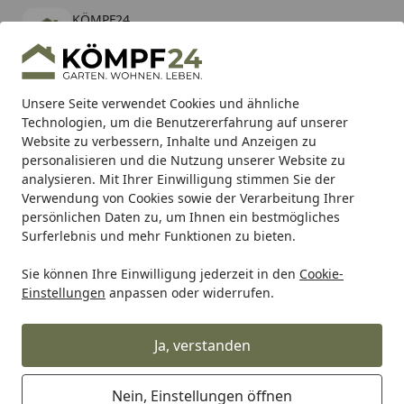
KÖMPF24
Öffnen
Banner schließen
KÖMPF24
kostenlos - Im App Store
Alle Produkte
Mein Konto
Wunschl
Eink
Unsere Seite verwendet Cookies und ähnliche
Technologien, um die Benutzererfahrung auf unserer
Hotline
4,81
/ 5
Suchen
Website zu verbessern, Inhalte und Anzeigen zu
personalisieren und die Nutzung unserer Website zu
analysieren. Mit Ihrer Einwilligung stimmen Sie der
Karibu Pools inkl. gratis Sandfilteranlage & Pool-
Verwendung von Cookies sowie der Verarbeitung Ihrer
Starterset (Gesamtwert bis 468,99€)
persönlichen Daten zu, um Ihnen ein bestmögliches
Surferlebnis und mehr Funktionen zu bieten.
OSMO
Anstriche
Innenbereich
Sie können Ihre Einwilligung jederzeit in den
Cookie-
Startseite
Einstellungen
anpassen oder widerrufen.
OSMO Anstriche für den
Innenbereich
Ja, verstanden
Wählen Sie Ihre Wunschkategorie
Nein, Einstellungen öffnen