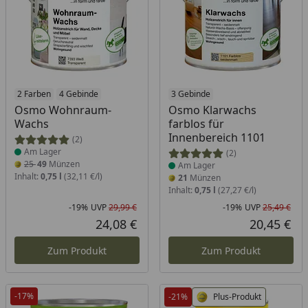
Produkt am Lager
2 Farben
4 Gebinde
Produkt am Lager
3 Gebinde
Osmo Wohnraum-
Osmo Klarwachs
Wachs
farblos für
Innenbereich 1101
(2)
Am Lager
(2)
25
49
Münzen
Am Lager
Inhalt:
0,75 l
(32,11 €/l)
21
Münzen
Inhalt:
0,75 l
(27,27 €/l)
-19%
UVP
29,99 €
-19%
UVP
25,49 €
Rabatt in Prozent
Ursprünglicher Preis
Rab
Urs
24,08 €
20,45 €
Aktueller Preis
Akt
Zum Produkt
Zum Produkt
-17%
-21%
Plus-Produkt