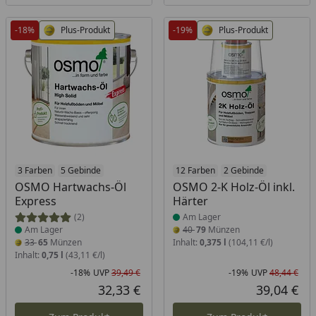
-18%
Plus-Produkt
-19%
Plus-Produkt
Produkt am Lager
3 Farben
5 Gebinde
Produkt am Lager
12 Farben
2 Gebinde
OSMO Hartwachs-Öl
OSMO 2-K Holz-Öl inkl.
Express
Härter
(2)
Am Lager
Am Lager
40
79
Münzen
33
65
Münzen
Inhalt:
0,375 l
(104,11 €/l)
Inhalt:
0,75 l
(43,11 €/l)
-18%
UVP
39,49 €
-19%
UVP
48,44 €
Rabatt in Prozent
Ursprünglicher Preis
Rab
Urs
32,33 €
39,04 €
Aktueller Preis
Akt