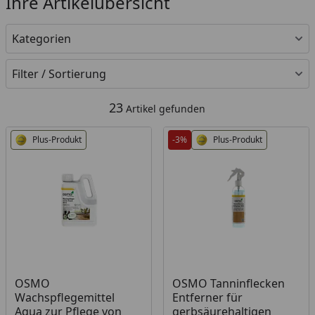
Ihre Artikelübersicht
Kategorien
Filter / Sortierung
23
Artikel gefunden
Plus-Produkt
-3%
Plus-Produkt
Produkt am Lager
Produkt am Lager
OSMO
OSMO Tanninflecken
Wachspflegemittel
Entferner für
Aqua zur Pflege von
gerbsäurehaltigen