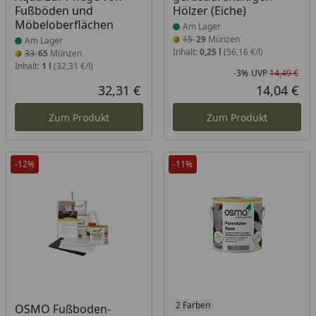
Fußböden und
Hölzer (Eiche)
Möbeloberflächen
Am Lager
15
29
Münzen
Am Lager
Inhalt:
0,25 l
(56,16 €/l)
33
65
Münzen
Inhalt:
1 l
(32,31 €/l)
-3%
UVP
14,49 €
Rab
Urs
32,31 €
14,04 €
Aktueller Preis
Akt
Zum Produkt
Zum Produkt
-12%
-11%
Produkt am Lager
Produkt am Lager
2 Farben
OSMO Fußboden-