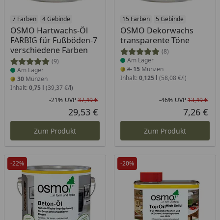
Produkt am Lager
7 Farben
4 Gebinde
Produkt am Lager
15 Farben
5 Gebinde
OSMO Hartwachs-Öl
OSMO Dekorwachs
FARBIG für Fußböden-7
transparente Töne
verschiedene Farben
(8)
Am Lager
(9)
8
15
Münzen
Am Lager
Inhalt:
0,125 l
(58,08 €/l)
30
Münzen
Inhalt:
0,75 l
(39,37 €/l)
-21%
UVP
37,49 €
-46%
UVP
13,49 €
Rabatt in Prozent
Ursprünglicher Preis
Rab
Urs
29,53 €
7,26 €
Aktueller Preis
Akt
Zum Produkt
Zum Produkt
-22%
-20%