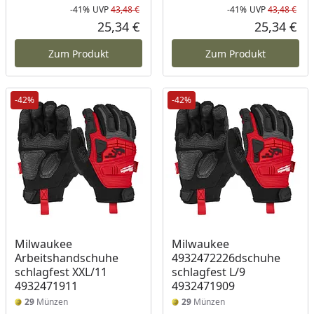
-41%
UVP
43,48 €
-41%
UVP
43,48 €
Rabatt in Prozent
Ursprünglicher Preis
Rab
Urs
25,34 €
25,34 €
Aktueller Preis
Akt
Zum Produkt
Zum Produkt
-42%
-42%
Milwaukee
Milwaukee
Arbeitshandschuhe
4932472226dschuhe
schlagfest XXL/11
schlagfest L/9
4932471911
4932471909
29
Münzen
29
Münzen