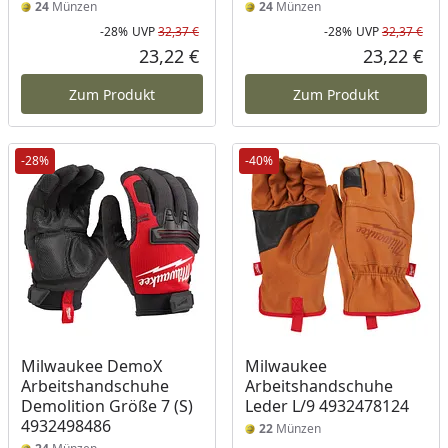
24
Münzen
24
Münzen
-28%
UVP
32,37 €
-28%
UVP
32,37 €
Rabatt in Prozent
Ursprünglicher Preis
Rab
Urs
23,22 €
23,22 €
Aktueller Preis
Akt
Zum Produkt
Zum Produkt
-28%
-40%
Milwaukee DemoX
Milwaukee
Arbeitshandschuhe
Arbeitshandschuhe
Demolition Größe 7 (S)
Leder L/9 4932478124
4932498486
22
Münzen