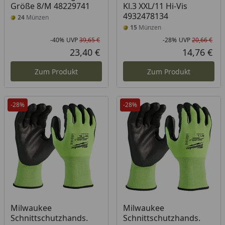
Größe 8/M 48229741
Kl.3 XXL/11 Hi-Vis
4932478134
24
Münzen
15
Münzen
-40%
UVP
39,65 €
-28%
UVP
20,66 €
Rabatt in Prozent
Ursprünglicher Preis
Rab
Urs
23,40 €
14,76 €
Aktueller Preis
Akt
Zum Produkt
Zum Produkt
-28%
-28%
Milwaukee
Milwaukee
Schnittschutzhands.
Schnittschutzhands.