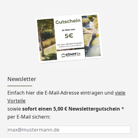
Newsletter
Einfach hier die E-Mail-Adresse eintragen und
viele
Vorteile
sowie
sofort einen 5,00 € Newslettergutschein
*
per E-Mail sichern:
Keine Eingabe erforderlich
Eingabe erforderlich
E-Mail *