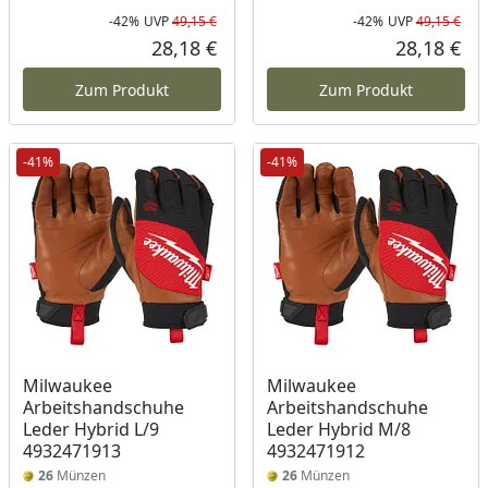
-42%
UVP
49,15 €
-42%
UVP
49,15 €
Rabatt in Prozent
Ursprünglicher Preis
Rab
Urs
28,18 €
28,18 €
Aktueller Preis
Akt
Zum Produkt
Zum Produkt
-41%
-41%
Milwaukee
Milwaukee
Arbeitshandschuhe
Arbeitshandschuhe
Leder Hybrid L/9
Leder Hybrid M/8
4932471913
4932471912
26
Münzen
26
Münzen