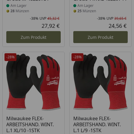
Am Lager
Am Lager
28
Münzen
25
Münzen
-38%
UVP
45,32 €
-38%
UVP
39,65 €
Rabatt in Prozent
Ursprünglicher Preis
Rab
Urs
27,92 €
24,56 €
Aktueller Preis
Akt
Zum Produkt
Zum Produkt
-28%
-28%
Produkt am Lager
Produkt am Lager
Milwaukee FLEX-
Milwaukee FLEX-
ARBEITSHAND. WINT.
ARBEITSHAND. WINT.
L.1 XL/10 -1STK
L.1 L/9 -1STK