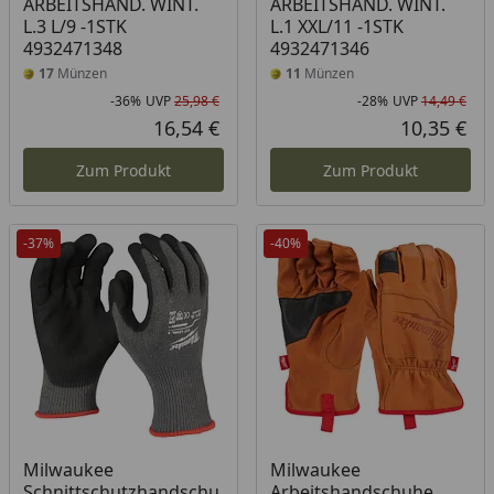
ARBEITSHAND. WINT.
ARBEITSHAND. WINT.
L.3 L/9 -1STK
L.1 XXL/11 -1STK
4932471348
4932471346
17
Münzen
11
Münzen
-36%
UVP
25,98 €
-28%
UVP
14,49 €
Rabatt in Prozent
Ursprünglicher Preis
Rab
Urs
16,54 €
10,35 €
Aktueller Preis
Akt
Zum Produkt
Zum Produkt
-37%
-40%
Milwaukee
Milwaukee
Schnittschutzhandschu
Arbeitshandschuhe