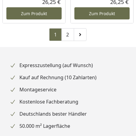
26,25 €
26,25 €
Aktueller Preis
Akt
Zum Produkt
Zum Produkt
1
2
Zu Seite 2
Zur nächsten Seite
Expresszustellung (auf Wunsch)
Kauf auf Rechnung (10 Zahlarten)
Montageservice
Kostenlose Fachberatung
Deutschlands bester Händler
50.000 m² Lagerfläche