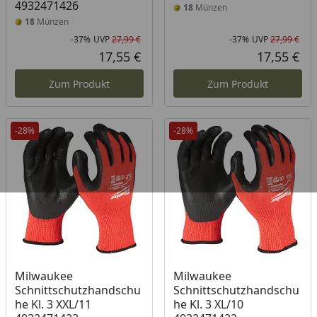
4932471426
18
Münzen
18
Münzen
-37%
UVP
27,99 €
-37%
UVP
27,99 €
Rabatt in Prozent
Ursprünglicher Preis
Rab
Urs
17,55 €
17,55 €
Aktueller Preis
Akt
Zum Produkt
Zum Produkt
-28%
-28%
Milwaukee
Milwaukee
Schnittschutzhandschu
Schnittschutzhandschu
he Kl. 3 XXL/11
he Kl. 3 XL/10