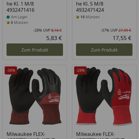
he Kl. 1 M/8
he Kl. 5 M/8
4932471416
4932471424
Am Lager
18
Münzen
6
Münzen
-28%
UVP
8,16 €
-37%
UVP
27,99 €
Rabatt in Prozent
Ursprünglicher Preis
Rab
Urs
5,83 €
17,55 €
Aktueller Preis
Akt
Zum Produkt
Zum Produkt
-36%
-28%
Milwaukee FLEX-
Milwaukee FLEX-