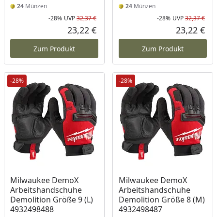
24
Münzen
24
Münzen
-28%
UVP
32,37 €
-28%
UVP
32,37 €
Rabatt in Prozent
Ursprünglicher Preis
Rab
Urs
23,22 €
23,22 €
Aktueller Preis
Akt
Zum Produkt
Zum Produkt
-28%
-28%
Milwaukee DemoX
Milwaukee DemoX
Arbeitshandschuhe
Arbeitshandschuhe
Demolition Größe 9 (L)
Demolition Größe 8 (M)
4932498488
4932498487