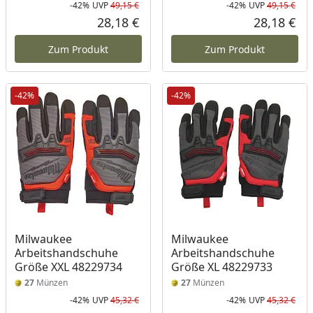
-42%
UVP
49,15 €
-42%
UVP
49,15 €
Rabatt in Prozent
Ursprünglicher Preis
Rab
Urs
28,18 €
28,18 €
Aktueller Preis
Akt
Zum Produkt
Zum Produkt
-42%
-42%
Milwaukee
Milwaukee
Arbeitshandschuhe
Arbeitshandschuhe
Größe XXL 48229734
Größe XL 48229733
27
Münzen
27
Münzen
-42%
UVP
45,32 €
-42%
UVP
45,32 €
Rabatt in Prozent
Ursprünglicher Preis
Rab
Urs