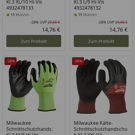
Kl.3 XL/10 Hi-Vis
Kl.3 L/9 Hi-Vis
4932478133
4932478132
15
Münzen
15
Münzen
-28%
UVP
20,66 €
-28%
UVP
20,66 €
Rabatt in Prozent
Ursprünglicher Preis
Rab
Urs
14,76 €
14,76 €
Aktueller Preis
Akt
Zum Produkt
Zum Produkt
-28%
-36%
Milwaukee
Milwaukee Kälte-
Schnittschutzhands.
Schnittschutzhandschu