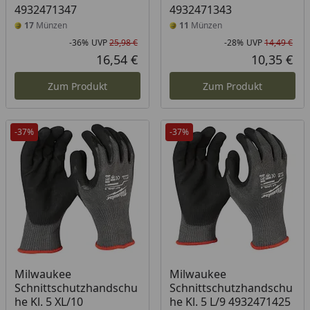
4932471347
4932471343
17
Münzen
11
Münzen
-36%
UVP
25,98 €
-28%
UVP
14,49 €
Rabatt in Prozent
Ursprünglicher Preis
Rab
Urs
16,54 €
10,35 €
Aktueller Preis
Akt
Zum Produkt
Zum Produkt
-37%
-37%
Milwaukee
Milwaukee
Schnittschutzhandschu
Schnittschutzhandschu
he Kl. 5 XL/10
he Kl. 5 L/9 4932471425