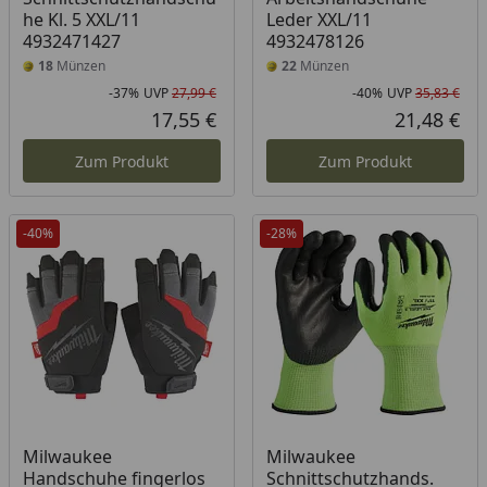
he Kl. 5 XXL/11
Leder XXL/11
4932471427
4932478126
18
Münzen
22
Münzen
-37%
UVP
27,99 €
-40%
UVP
35,83 €
Rabatt in Prozent
Ursprünglicher Preis
Rab
Urs
17,55 €
21,48 €
Aktueller Preis
Akt
Zum Produkt
Zum Produkt
-40%
-28%
Milwaukee
Milwaukee
Handschuhe fingerlos
Schnittschutzhands.