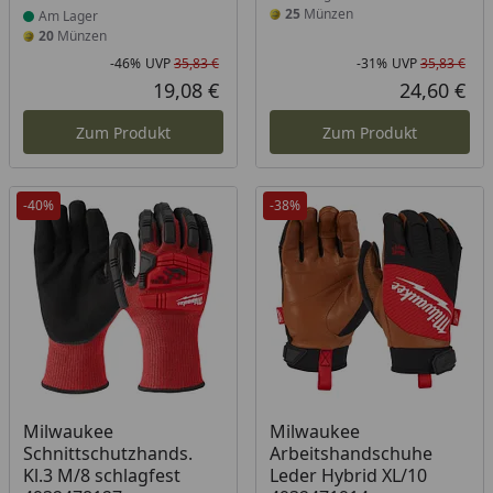
25
Münzen
Am Lager
20
Münzen
-46%
UVP
35,83 €
-31%
UVP
35,83 €
Rabatt in Prozent
Ursprünglicher Preis
Rab
Urs
19,08 €
24,60 €
Aktueller Preis
Akt
Zum Produkt
Zum Produkt
-40%
-38%
Produkt am Lager
Produkt am Lager
Milwaukee
Milwaukee
Schnittschutzhands.
Arbeitshandschuhe
Kl.3 M/8 schlagfest
Leder Hybrid XL/10