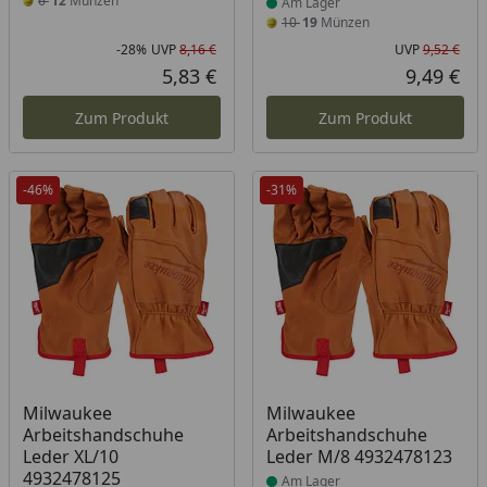
6
12
Münzen
Am Lager
10
19
Münzen
-28%
UVP
8,16 €
UVP
9,52 €
Rabatt in Prozent
Ursprünglicher Preis
Urs
5,83 €
9,49 €
Aktueller Preis
Akt
Zum Produkt
Zum Produkt
-46%
-31%
Produkt am Lager
Produkt am Lager
Milwaukee
Milwaukee
Arbeitshandschuhe
Arbeitshandschuhe
Leder XL/10
Leder M/8 4932478123
4932478125
Am Lager