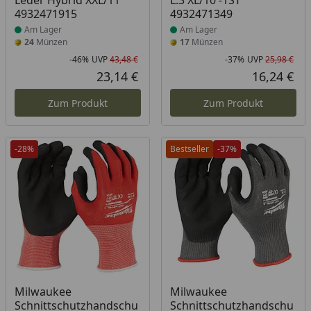
Leder Hybrid XXL/11
L.3 XL/10 -1ST
4932471915
4932471349
Am Lager
Am Lager
24
Münzen
17
Münzen
-46%
UVP
43,48 €
-37%
UVP
25,98 €
Rabatt in Prozent
Ursprünglicher Preis
Rab
Urs
23,14 €
16,24 €
Aktueller Preis
Akt
Zum Produkt
Zum Produkt
-28%
Bestseller
-37%
Produkt am Lager
Milwaukee
Milwaukee
Schnittschutzhandschu
Schnittschutzhandschu