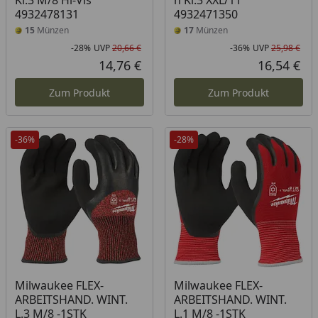
Kl.3 M/8 Hi-Vis
h Kl.3 XXL/11
4932478131
4932471350
15
Münzen
17
Münzen
-28%
UVP
20,66 €
-36%
UVP
25,98 €
Rabatt in Prozent
Ursprünglicher Preis
Rab
Urs
14,76 €
16,54 €
Aktueller Preis
Akt
Zum Produkt
Zum Produkt
-36%
-28%
Milwaukee FLEX-
Milwaukee FLEX-
ARBEITSHAND. WINT.
ARBEITSHAND. WINT.
L.3 M/8 -1STK
L.1 M/8 -1STK