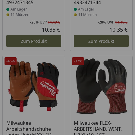
4932471345
4932471344
Am Lager
Am Lager
11
Münzen
11
Münzen
-28%
UVP
14,49 €
-28%
UVP
14,49 €
Rabatt in Prozent
Ursprünglicher Preis
Rab
Urs
10,35 €
10,35 €
Aktueller Preis
Akt
Zum Produkt
Zum Produkt
-46%
-37%
Produkt am Lager
Produkt am Lager
Milwaukee
Milwaukee FLEX-
Arbeitshandschuhe
ARBEITSHAND. WINT.