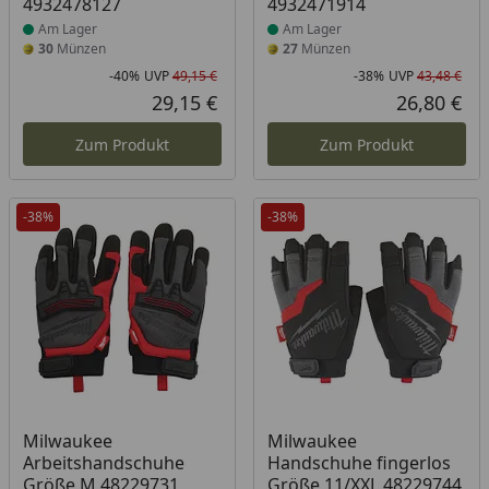
4932478127
4932471914
Am Lager
Am Lager
30
Münzen
27
Münzen
-40%
UVP
49,15 €
-38%
UVP
43,48 €
Rabatt in Prozent
Ursprünglicher Preis
Rab
Urs
29,15 €
26,80 €
Aktueller Preis
Akt
Zum Produkt
Zum Produkt
-38%
-38%
Produkt am Lager
Produkt am Lager
Milwaukee
Milwaukee
Arbeitshandschuhe
Handschuhe fingerlos
Größe M 48229731
Größe 11/XXL 48229744