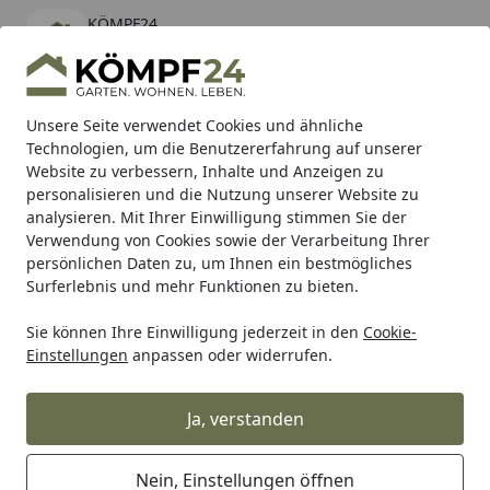
KÖMPF24
Öffnen
Banner schließen
KÖMPF24
kostenlos - Im App Store
Alle Produkte
Mein Konto
Wunschl
Eink
Unsere Seite verwendet Cookies und ähnliche
Technologien, um die Benutzererfahrung auf unserer
Hotline
4,81
/ 5
Suchen
Website zu verbessern, Inhalte und Anzeigen zu
personalisieren und die Nutzung unserer Website zu
analysieren. Mit Ihrer Einwilligung stimmen Sie der
Karibu Pools inkl. gratis Sandfilteranlage & Pool-
Verwendung von Cookies sowie der Verarbeitung Ihrer
Starterset (Gesamtwert bis 468,99€)
persönlichen Daten zu, um Ihnen ein bestmögliches
Surferlebnis und mehr Funktionen zu bieten.
Milwaukee
Persönliche Schutzausrüstung
Arbeitshand
Sie können Ihre Einwilligung jederzeit in den
Cookie-
Startseite
Einstellungen
anpassen oder widerrufen.
Milwaukee Arbeitshandschuhe
Ja, verstanden
Ihre Artikelübersicht
Nein, Einstellungen öffnen