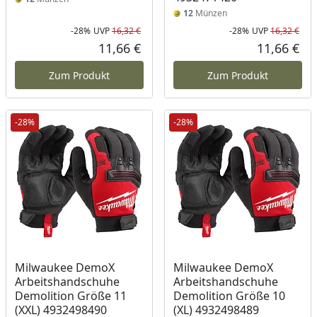
12
Münzen
-28%
UVP
16,32 €
-28%
UVP
16,32 €
Rabatt in Prozent
Ursprünglicher Preis
Rab
Urs
11,66 €
11,66 €
Aktueller Preis
Akt
Zum Produkt
Zum Produkt
-28%
-28%
Milwaukee DemoX
Milwaukee DemoX
Arbeitshandschuhe
Arbeitshandschuhe
Demolition Größe 11
Demolition Größe 10
(XXL) 4932498490
(XL) 4932498489