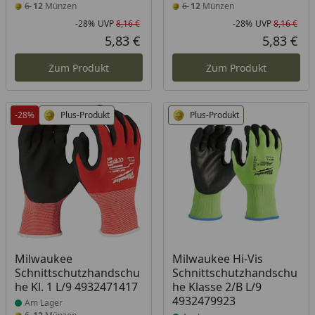
6
12
Münzen
6
12
Münzen
-28%
UVP
8,16 €
-28%
UVP
8,16 €
Rabatt in Prozent
Ursprünglicher Preis
Rab
Urs
5,83 €
5,83 €
Aktueller Preis
Akt
Zum Produkt
Zum Produkt
-28%
Plus-Produkt
Plus-Produkt
Produkt am Lager
Produkt am Lager
Milwaukee
Milwaukee Hi-Vis
Schnittschutzhandschu
Schnittschutzhandschu
he Kl. 1 L/9 4932471417
he Klasse 2/B L/9
4932479923
Am Lager