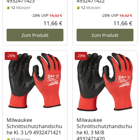
4932471423
4932471422
12
Münzen
12
Münzen
-28%
UVP
16,32 €
-28%
UVP
16,32 €
Rabatt in Prozent
Ursprünglicher Preis
Rab
Urs
11,66 €
11,66 €
Aktueller Preis
Akt
Zum Produkt
Zum Produkt
-28%
-28%
Milwaukee
Milwaukee
Schnittschutzhandschu
Schnittschutzhandschu
he Kl. 3 L/9 4932471421
he Kl. 3 M/8
4932471420
12
Münzen