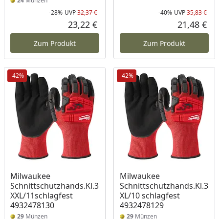
24
Münzen
-28%
UVP
32,37 €
-40%
UVP
35,83 €
Rabatt in Prozent
Ursprünglicher Preis
Rab
Urs
23,22 €
21,48 €
Aktueller Preis
Akt
Zum Produkt
Zum Produkt
-42%
-42%
Milwaukee
Milwaukee
Schnittschutzhands.Kl.3
Schnittschutzhands.Kl.3
XXL/11schlagfest
XL/10 schlagfest
4932478130
4932478129
29
Münzen
29
Münzen