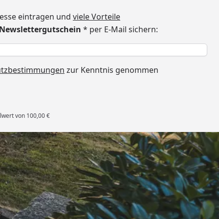
dresse eintragen und
viele Vorteile
€ Newslettergutschein
* per E-Mail sichern:
h
utzbestimmungen
zur Kenntnis genommen
lwert von 100,00 €