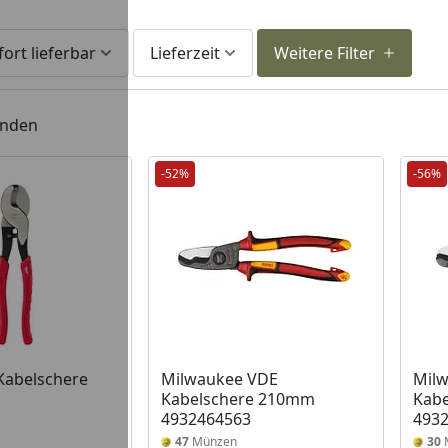
fort lieferbar
Lieferzeit
Weitere Filter
unden
-52%
-56%
 Lager
Kabelschere
Milwaukee VDE
Mil
Kabelschere 210mm
Kab
4932464563
493
47
Münzen
30