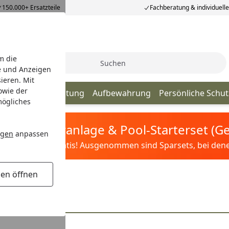
150.000+ Ersatzteile
Fachberatung & individuell
m die
Suche
e und Anzeigen
ieren. Mit
owie der
utdoor
Beleuchtung
Aufbewahrung
Persönliche Schu
mögliches
tis Sandfilteranlage & Pool-Starterset (
ngen
anpassen
ilter&Pflege gratis! Ausgenommen sind Sparsets, bei denen 
gen öffnen
heren