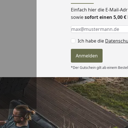
Einfach hier die E-Mail-A
sowie
sofort einen 5,00 
Keine Eingabe erforderlic
Eingabe erforderlich
E-Mail *
Ich habe die
Datensch
Anmelden
*Der Gutschein gilt ab einem Bestel
Versand
erung als
kt passt. “
6