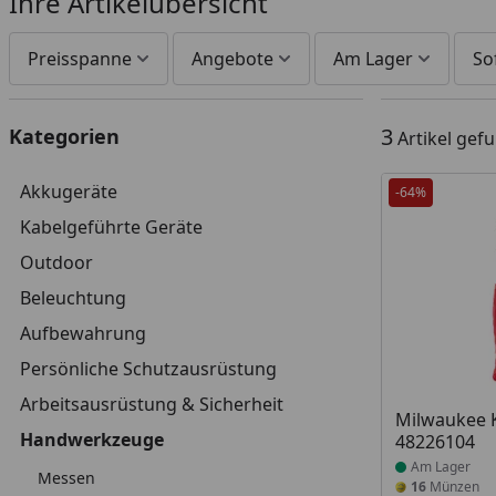
Ihre Artikelübersicht
Preisspanne
Angebote
Am Lager
So
3
Kategorien
Artikel gef
Akkugeräte
-64%
Kabelgeführte Geräte
Outdoor
Beleuchtung
Aufbewahrung
Persönliche Schutzausrüstung
Arbeitsausrüstung & Sicherheit
Produkt am
Milwaukee 
Handwerkzeuge
48226104
Am Lager
Messen
16
Münzen