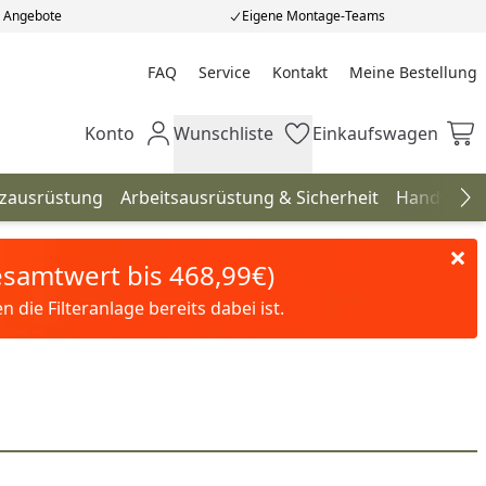
e Angebote
Eigene Montage-Teams
FAQ
Service
Kontakt
Meine Bestellung
Meine Bestellung
Konto
Wunschliste
Einkaufswagen
Mein Konto
Wunschliste
Einkaufswagen
tzausrüstung
Arbeitsausrüstung & Sicherheit
Handwerk
Na
Gesamtwert bis 468,99€)
die Filteranlage bereits dabei ist.