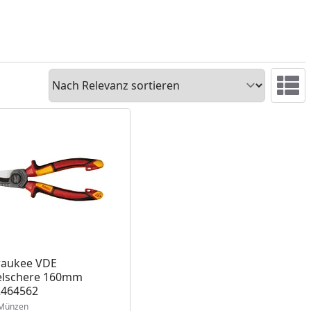
Sortieren
Ansicht 
waukee VDE
elschere 160mm
2464562
Münzen