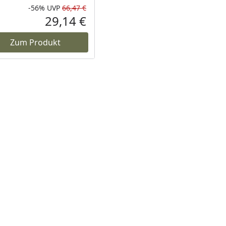
-56%
UVP
66,47 €
Prozent
cher Preis
Rabatt in Prozent
Ursprünglicher Preis
29,14 €
reis
Aktueller Preis
Zum Produkt