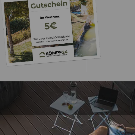
Trusted Shops
„Schnellere Lief
angekündigt. Produ
4,81
/ 5
07.08.202
25.964 Bewertungen