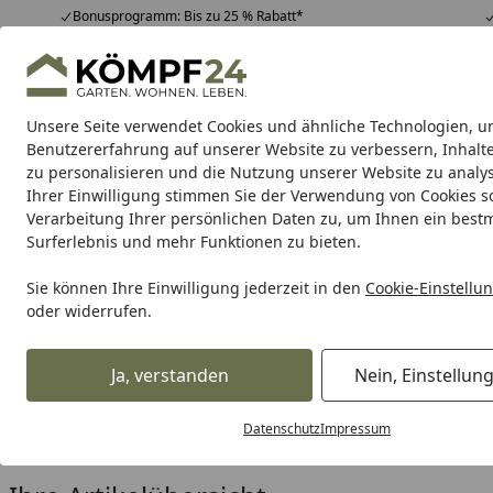
Bonusprogramm: Bis zu 25 % Rabatt*
Hotline
07051 / 9 22 22
4,81
/ 5
Mo-Fr. 8-16 Uhr
25.964 Bewertungen
Unsere Seite verwendet Cookies und ähnliche Technologien, u
Alle Produkte
Highlights
Tipps & Tricks
Alle Produkte
Benutzererfahrung auf unserer Website zu verbessern, Inhalt
zu personalisieren und die Nutzung unserer Website zu analys
Ihrer Einwilligung stimmen Sie der Verwendung von Cookies s
Milwaukee
Akkugeräte
Kabelgeführte Geräte
O
Verarbeitung Ihrer persönlichen Daten zu, um Ihnen ein best
Surferlebnis und mehr Funktionen zu bieten.
Karibu Pools inkl. gra
Sie können Ihre Einwilligung jederzeit in den
Cookie-Einstellu
oder widerrufen.
Dein Traumpool im Sorglos-Paket: F
Ja, verstanden
Nein, Einstellun
Milwaukee
Handwerkzeuge
Sägen & Trennen
Kabelsc
Startseite
Milwaukee Kabelscheren
Datenschutz
Impressum