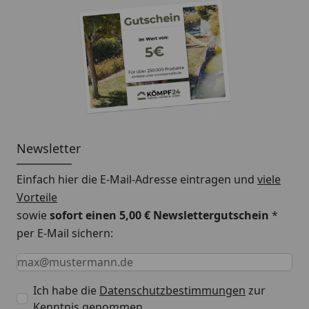
Newsletter
Einfach hier die E-Mail-Adresse eintragen und
viele
Vorteile
sowie
sofort einen 5,00 € Newslettergutschein
*
per E-Mail sichern:
Keine Eingabe erforderlich
Eingabe erforderlich
E-Mail *
Ich habe die
Datenschutzbestimmungen
zur
Kenntnis genommen