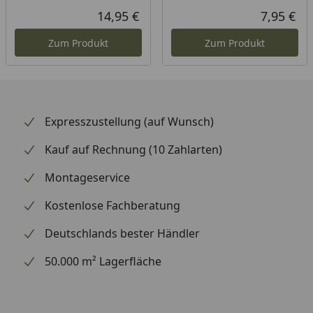
14,95 €
7,95 €
Aktueller Preis
Akt
Zum Produkt
Zum Produkt
Expresszustellung (auf Wunsch)
Kauf auf Rechnung (10 Zahlarten)
Montageservice
Kostenlose Fachberatung
Deutschlands bester Händler
50.000 m² Lagerfläche