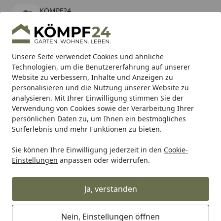
KÖMPF24
Öffnen
Banner schließen
KÖMPF24
kostenlos - Im App Store
Alle Produkte
Mein Konto
Wunschl
Eink
Unsere Seite verwendet Cookies und ähnliche
Technologien, um die Benutzererfahrung auf unserer
Hotline
4,81
/ 5
Suchen
Website zu verbessern, Inhalte und Anzeigen zu
personalisieren und die Nutzung unserer Website zu
analysieren. Mit Ihrer Einwilligung stimmen Sie der
Karibu Pools inkl. gratis Sandfilteranlage & Pool-
Verwendung von Cookies sowie der Verarbeitung Ihrer
Starterset (Gesamtwert bis 468,99€)
persönlichen Daten zu, um Ihnen ein bestmögliches
Surferlebnis und mehr Funktionen zu bieten.
Microplane
Microplane Handschuhe
Sie können Ihre Einwilligung jederzeit in den
Cookie-
Startseite
Einstellungen
anpassen oder widerrufen.
Microplane Handschuhe
Ja, verstanden
Ihre Artikelübersicht
Nein, Einstellungen öffnen