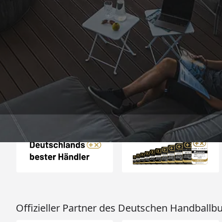
Trusted Shops
„Die Bestellung ist i
Tagen bei mir ein
obwohl ein Woc
dazwischen lag. A
4,81
/ 5
25.965 Bewertungen
Sicherlich nicht d
07.08.202
Bestellung. Vielen Da
so.“
Auszeichnungen
Offizieller Partner des Deutschen Handballb