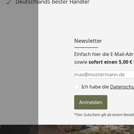
Deutschlands bester Händler
Newsletter
Einfach hier die E-Mail-A
sowie
sofort einen 5,00 
Keine Eingabe erforderlic
Eingabe erforderlich
E-Mail *
Ich habe die
Datensch
Anmelden
*Der Gutschein gilt ab einem Bestel