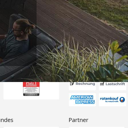
Versand
nnerhalb von 4
getroffen,
henende
bsolut TOP!
ie letzte
6
nk und weiter
Akzeptierte Zahlungsa
undes
Partner