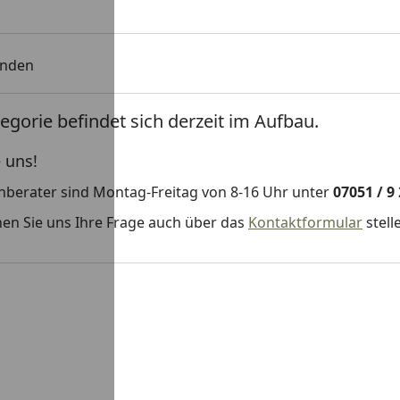
unden
egorie befindet sich derzeit im Aufbau.
 uns!
hberater sind Montag-Freitag von 8-16 Uhr unter
07051 / 9
en Sie uns Ihre Frage auch über das
Kontaktformular
stell