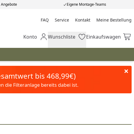
e Angebote
Eigene Montage-Teams
FAQ
Service
Kontakt
Meine Bestellung
Meine Bestellung
Konto
Wunschliste
Einkaufswagen
Mein Konto
Wunschliste
Einkaufswagen
Gesamtwert bis 468,99€)
die Filteranlage bereits dabei ist.