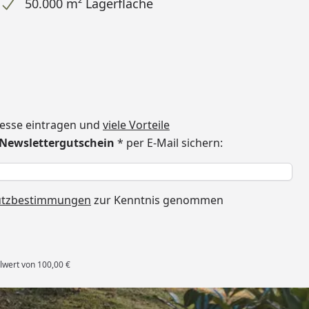
50.000 m² Lagerfläche
dresse eintragen und
viele Vorteile
€ Newslettergutschein
* per E-Mail sichern:
h
utzbestimmungen
zur Kenntnis genommen
lwert von 100,00 €