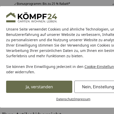
Bonusprogramm: Bis zu 25 % Rabatt*
Hotline
07051 / 9 22 22
4,81
/ 5
Mo-Fr. 8-16 Uhr
25.965 Bewertungen
Unsere Seite verwendet Cookies und ähnliche Technologien, u
Alle Produkte
Highlights
Tipps & Tricks
Alle Produkte
Benutzererfahrung auf unserer Website zu verbessern, Inhalt
zu personalisieren und die Nutzung unserer Website zu analys
Ihrer Einwilligung stimmen Sie der Verwendung von Cookies s
Metabo
Maschinen
Akku-Aktion
Zubehör
Meta
Verarbeitung Ihrer persönlichen Daten zu, um Ihnen ein best
Surferlebnis und mehr Funktionen zu bieten.
Karibu Pools inkl. gra
Sie können Ihre Einwilligung jederzeit in den
Cookie-Einstellu
oder widerrufen.
Dein Traumpool im Sorglos-Paket: F
Ja, verstanden
Nein, Einstellun
Metabo
Maschinen
Weitere Maschinen
Messtechnik
Startseite
Metabo Linienlaser
Datenschutz
Impressum