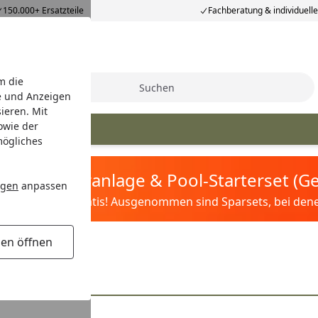
150.000+ Ersatzteile
Fachberatung & individuell
m die
Suche
e und Anzeigen
ieren. Mit
owie der
bo Ersatzteile
mögliches
tis Sandfilteranlage & Pool-Starterset (
ngen
anpassen
ilter&Pflege gratis! Ausgenommen sind Sparsets, bei denen 
gen öffnen
Linienlaser