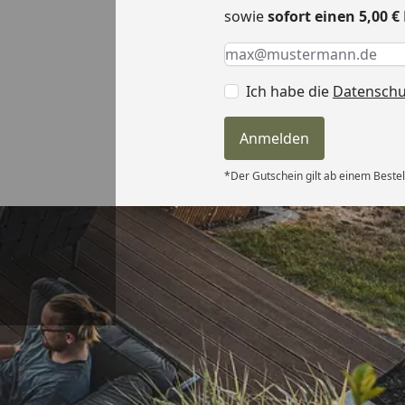
sowie
sofort einen 5,00 
Keine Eingabe erforderlic
Eingabe erforderlich
E-Mail *
Ich habe die
Datensch
Anmelden
*Der Gutschein gilt ab einem Bestel
Versand
und sehr gute
“
6