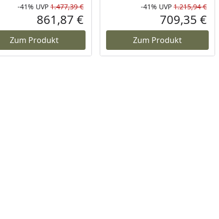
-41%
UVP
1.477,39 €
-41%
UVP
1.215,94 €
Prozent
cher Preis
Rabatt in Prozent
Ursprünglicher Preis
Rab
Urs
861,87 €
709,35 €
reis
Aktueller Preis
Akt
Zum Produkt
Zum Produkt