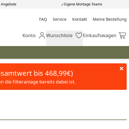
e Angebote
Eigene Montage-Teams
FAQ
Service
Kontakt
Meine Bestellung
Meine Bestellung
Konto
Wunschliste
Einkaufswagen
Mein Konto
Wunschliste
Einkaufswagen
Gesamtwert bis 468,99€)
die Filteranlage bereits dabei ist.