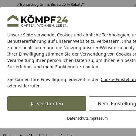
Bonusprogramm: Bis zu 25 % Rabatt*
Hotline
07051 / 9 22 22
4,81
/ 5
Mo-Fr. 8-16 Uhr
25.982 Bewertungen
Unsere Seite verwendet Cookies und ähnliche Technologien, u
Alle Produkte
Highlights
Tipps & Tricks
Alle Produkte
Benutzererfahrung auf unserer Website zu verbessern, Inhalt
zu personalisieren und die Nutzung unserer Website zu analys
Ihrer Einwilligung stimmen Sie der Verwendung von Cookies s
Metabo
Maschinen
Akku-Aktion
Zubehör
Meta
Verarbeitung Ihrer persönlichen Daten zu, um Ihnen ein best
Surferlebnis und mehr Funktionen zu bieten.
Karibu Pools inkl. gra
Sie können Ihre Einwilligung jederzeit in den
Cookie-Einstellu
oder widerrufen.
Dein Traumpool im Sorglos-Paket: F
Ja, verstanden
Nein, Einstellun
Metabo
Maschinen
Bohren & Schrauben & Meißeln & R
Startseite
Metabo Kombihämmer SDS-
Datenschutz
Impressum