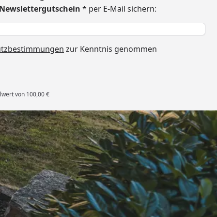
€ Newslettergutschein
* per E-Mail sichern:
h
utzbestimmungen
zur Kenntnis genommen
lwert von 100,00 €