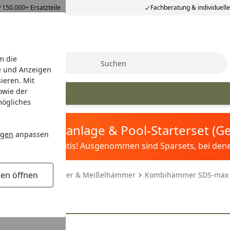
150.000+ Ersatzteile
Fachberatung & individuell
m die
Suche
e und Anzeigen
ieren. Mit
owie der
bo Ersatzteile
mögliches
tis Sandfilteranlage & Pool-Starterset (
ngen
anpassen
ilter&Pflege gratis! Ausgenommen sind Sparsets, bei denen 
gen öffnen
ühren
Bohrhämmer & Meißelhämmer
Kombihämmer SDS-max
max