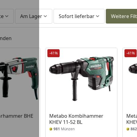
te
Am Lager
Sofort lieferbar
Weitere Fil
unden
-41%
-41%
 Lager
hrhammer BHE
Metabo Kombihammer
Met
KHEV 11-52 BL
KHEV
981
Münzen
862