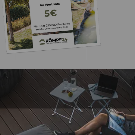
Trusted Shops
„Schnelle Lieferung 
Qualität 
4,81
/ 5
08.08.202
25.982 Bewertungen