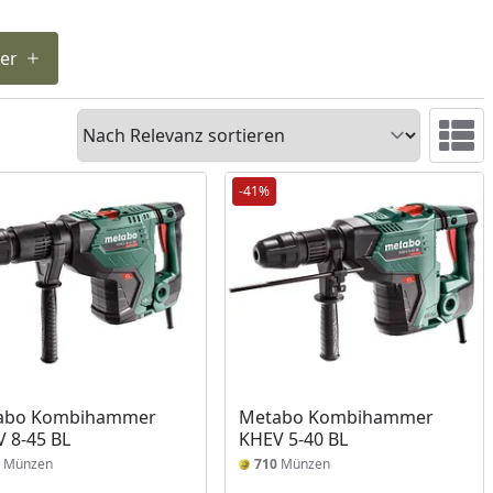
ter
Sortieren
Ansicht 
-41%
abo Kombihammer
Metabo Kombihammer
 8-45 BL
KHEV 5-40 BL
Münzen
710
Münzen