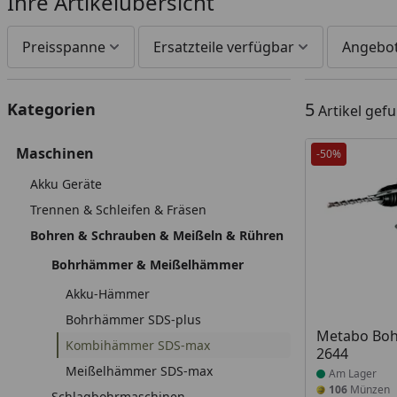
Ihre Artikelübersicht
Preisspanne
Ersatzteile verfügbar
Angebo
5
Kategorien
Artikel gef
Maschinen
-50%
Akku Geräte
Trennen & Schleifen & Fräsen
Bohren & Schrauben & Meißeln & Rühren
Bohrhämmer & Meißelhämmer
Akku-Hämmer
Bohrhämmer SDS-plus
Produkt am
Metabo Bo
Kombihämmer SDS-max
2644
Meißelhämmer SDS-max
Am Lager
106
Münzen
Schlagbohrmaschinen