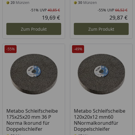
20
Münzen
30
Münzen
-51%
UVP
40,85 €
-55%
UVP
66,52 €
Rabatt in Prozent
Ursprünglicher Preis
Rab
Urs
19,69 €
29,87 €
Aktueller Preis
Akt
Zum Produkt
Zum Produkt
-55%
-49%
Metabo Schleifscheibe
Metabo Schleifscheibe
175x25x20 mm 36 P
120x20x12 mm60
Norma lkorund für
NNormalkorundfür
Doppelschleifer
Doppelschleifer