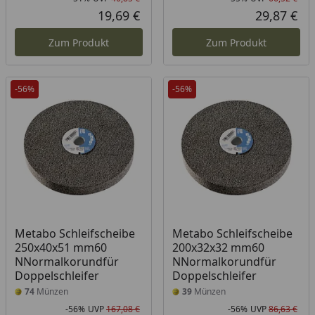
Rabatt in Prozent
Ursprünglicher Preis
Rab
Urs
19,69 €
29,87 €
Aktueller Preis
Akt
Zum Produkt
Zum Produkt
-56%
-56%
Metabo Schleifscheibe
Metabo Schleifscheibe
250x40x51 mm60
200x32x32 mm60
NNormalkorundfür
NNormalkorundfür
Doppelschleifer
Doppelschleifer
74
Münzen
39
Münzen
-56%
UVP
167,08 €
-56%
UVP
86,63 €