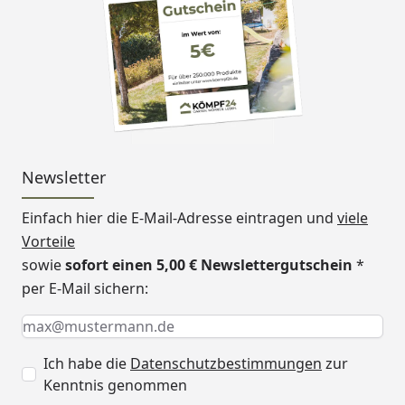
Newsletter
Einfach hier die E-Mail-Adresse eintragen und
viele
Vorteile
sowie
sofort einen 5,00 € Newslettergutschein
*
per E-Mail sichern:
Keine Eingabe erforderlich
Eingabe erforderlich
E-Mail *
Ich habe die
Datenschutzbestimmungen
zur
Kenntnis genommen