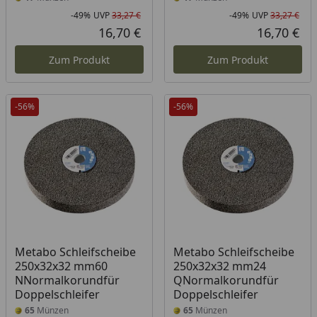
-49%
UVP
33,27 €
-49%
UVP
33,27 €
Rabatt in Prozent
Ursprünglicher Preis
Rab
Urs
16,70 €
16,70 €
Aktueller Preis
Akt
Zum Produkt
Zum Produkt
-56%
-56%
Metabo Schleifscheibe
Metabo Schleifscheibe
250x32x32 mm60
250x32x32 mm24
NNormalkorundfür
QNormalkorundfür
Doppelschleifer
Doppelschleifer
65
Münzen
65
Münzen