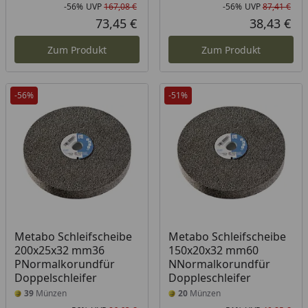
-56%
UVP
167,08 €
-56%
UVP
87,41 €
Rabatt in Prozent
Ursprünglicher Preis
Rab
Urs
73,45 €
38,43 €
Aktueller Preis
Akt
Zum Produkt
Zum Produkt
-56%
-51%
Metabo Schleifscheibe
Metabo Schleifscheibe
200x25x32 mm36
150x20x32 mm60
PNormalkorundfür
NNormalkorundfür
Doppelschleifer
Doppleschleifer
39
Münzen
20
Münzen