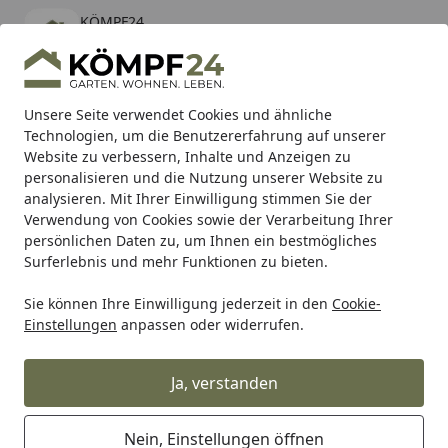
KÖMPF24
Öffnen
Banner schließen
KÖMPF24
kostenlos - Im App Store
Alle Produkte
Mein Konto
Wunschl
Eink
Unsere Seite verwendet Cookies und ähnliche
Technologien, um die Benutzererfahrung auf unserer
Hotline
4,81
/ 5
Suchen
Website zu verbessern, Inhalte und Anzeigen zu
personalisieren und die Nutzung unserer Website zu
analysieren. Mit Ihrer Einwilligung stimmen Sie der
Karibu Pools inkl. gratis Sandfilteranlage & Pool-
Verwendung von Cookies sowie der Verarbeitung Ihrer
Starterset (Gesamtwert bis 468,99€)
persönlichen Daten zu, um Ihnen ein bestmögliches
Surferlebnis und mehr Funktionen zu bieten.
Metabo
Zubehör
Zubehör Schleifen & Polieren
Zubehö
Sie können Ihre Einwilligung jederzeit in den
Cookie-
Startseite
Einstellungen
anpassen oder widerrufen.
Metabo Schleifscheiben,
Normalkorund
Ja, verstanden
Ihre Artikelübersicht
Nein, Einstellungen öffnen