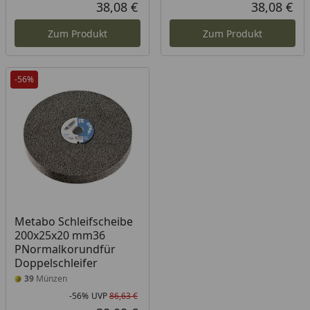
Rabatt in Prozent
Ursprünglicher Preis
Rab
Urs
38,08 €
38,08 €
Aktueller Preis
Akt
Zum Produkt
Zum Produkt
-56%
Metabo Schleifscheibe
200x25x20 mm36
PNormalkorundfür
Doppelschleifer
39
Münzen
-56%
UVP
86,63 €
Rabatt in Prozent
Ursprünglicher Preis