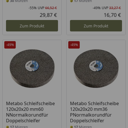
30
Münzen
17
Münzen
-55%
UVP
66,52 €
-49%
UVP
33,27 €
Rabatt in Prozent
Ursprünglicher Preis
Rab
Urs
29,87 €
16,70 €
Aktueller Preis
Akt
Zum Produkt
Zum Produkt
-49%
-49%
Metabo Schleifscheibe
Metabo Schleifscheibe
120x20x20 mm60
120x20x20 mm36
NNormalkorundfür
PNormalkorundfür
Doppelschleifer
Doppelschleifer
17
Münzen
17
Münzen