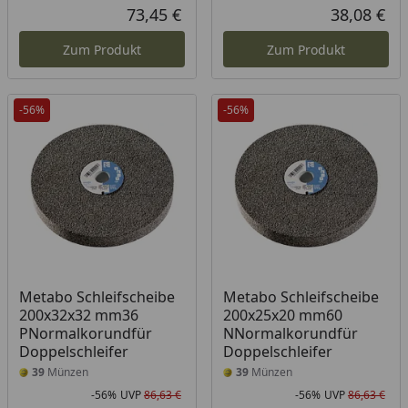
Rabatt in Prozent
Ursprünglicher Preis
Rab
Urs
73,45 €
38,08 €
Aktueller Preis
Akt
Zum Produkt
Zum Produkt
-56%
-56%
Metabo Schleifscheibe
Metabo Schleifscheibe
200x32x32 mm36
200x25x20 mm60
PNormalkorundfür
NNormalkorundfür
Doppelschleifer
Doppelschleifer
39
Münzen
39
Münzen
-56%
UVP
86,63 €
-56%
UVP
86,63 €