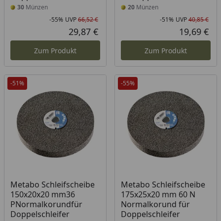
30
Münzen
20
Münzen
-55%
UVP
66,52 €
-51%
UVP
40,85 €
Rabatt in Prozent
Ursprünglicher Preis
Rab
Urs
29,87 €
19,69 €
Aktueller Preis
Akt
Zum Produkt
Zum Produkt
-51%
-55%
Metabo Schleifscheibe
Metabo Schleifscheibe
150x20x20 mm36
175x25x20 mm 60 N
PNormalkorundfür
Normalkorund für
Doppelschleifer
Doppelschleifer