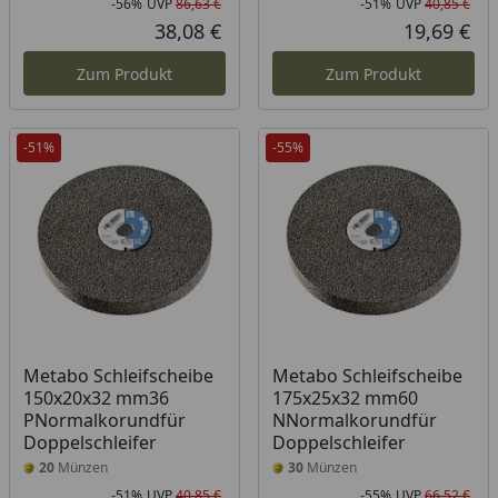
-56%
UVP
86,63 €
-51%
UVP
40,85 €
Rabatt in Prozent
Ursprünglicher Preis
Rab
Urs
38,08 €
19,69 €
Aktueller Preis
Akt
Zum Produkt
Zum Produkt
-51%
-55%
Metabo Schleifscheibe
Metabo Schleifscheibe
150x20x32 mm36
175x25x32 mm60
PNormalkorundfür
NNormalkorundfür
Doppelschleifer
Doppelschleifer
20
Münzen
30
Münzen
-51%
UVP
40,85 €
-55%
UVP
66,52 €