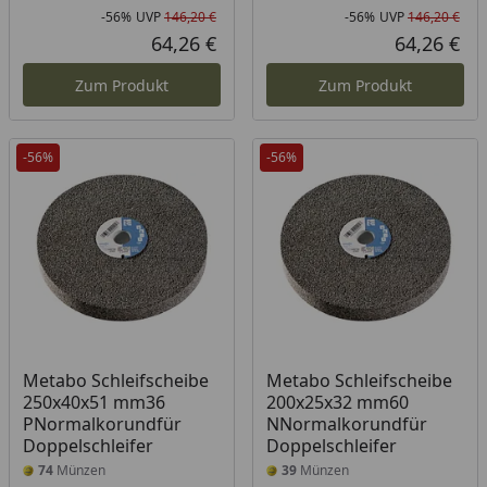
-56%
UVP
146,20 €
-56%
UVP
146,20 €
Rabatt in Prozent
Ursprünglicher Preis
Rab
Urs
64,26 €
64,26 €
Aktueller Preis
Akt
Zum Produkt
Zum Produkt
-56%
-56%
Metabo Schleifscheibe
Metabo Schleifscheibe
250x40x51 mm36
200x25x32 mm60
PNormalkorundfür
NNormalkorundfür
Doppelschleifer
Doppelschleifer
74
Münzen
39
Münzen