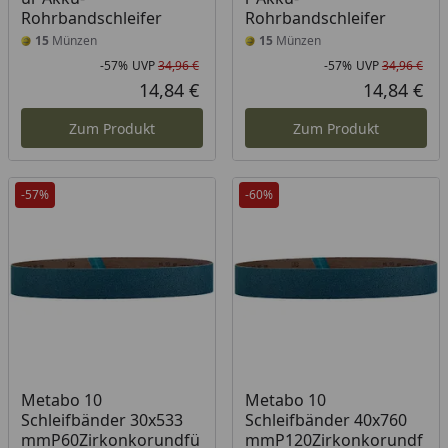
Rohrbandschleifer
Rohrbandschleifer
15
Münzen
15
Münzen
-57%
UVP
34,96 €
-57%
UVP
34,96 €
Rabatt in Prozent
Ursprünglicher Preis
Rab
Urs
14,84 €
14,84 €
Aktueller Preis
Akt
Zum Produkt
Zum Produkt
-57%
-60%
Metabo 10
Metabo 10
Schleifbänder 30x533
Schleifbänder 40x760
mmP60Zirkonkorundfü
mmP120Zirkonkorundf