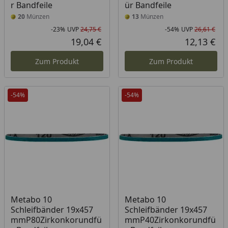
r Bandfeile
ür Bandfeile
20
Münzen
13
Münzen
-23%
UVP
24,75 €
-54%
UVP
26,61 €
Rabatt in Prozent
Ursprünglicher Preis
Rab
Urs
19,04 €
12,13 €
Aktueller Preis
Akt
Zum Produkt
Zum Produkt
-54%
-54%
Metabo 10
Metabo 10
Schleifbänder 19x457
Schleifbänder 19x457
mmP80Zirkonkorundfü
mmP40Zirkonkorundfü