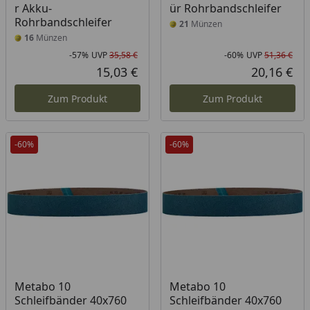
r Akku-
ür Rohrbandschleifer
Rohrbandschleifer
21
Münzen
16
Münzen
-57%
UVP
35,58 €
-60%
UVP
51,36 €
Rabatt in Prozent
Ursprünglicher Preis
Rab
Urs
15,03 €
20,16 €
Aktueller Preis
Akt
Zum Produkt
Zum Produkt
-60%
-60%
Metabo 10
Metabo 10
Schleifbänder 40x760
Schleifbänder 40x760