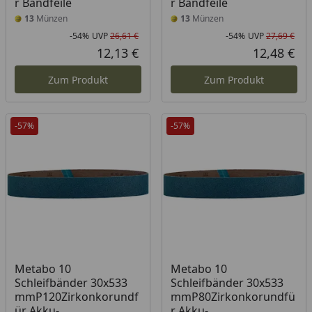
r Bandfeile
r Bandfeile
13
Münzen
13
Münzen
-54%
UVP
26,61 €
-54%
UVP
27,69 €
Rabatt in Prozent
Ursprünglicher Preis
Rab
Urs
12,13 €
12,48 €
Aktueller Preis
Akt
Zum Produkt
Zum Produkt
-57%
-57%
Metabo 10
Metabo 10
Schleifbänder 30x533
Schleifbänder 30x533
mmP120Zirkonkorundf
mmP80Zirkonkorundfü
ür Akku-
r Akku-