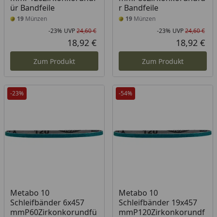
ür Bandfeile
r Bandfeile
19
Münzen
19
Münzen
-23%
UVP
24,60 €
-23%
UVP
24,60 €
Rabatt in Prozent
Ursprünglicher Preis
Rab
Urs
18,92 €
18,92 €
Aktueller Preis
Akt
Zum Produkt
Zum Produkt
-23%
-54%
Metabo 10
Metabo 10
Schleifbänder 6x457
Schleifbänder 19x457
mmP60Zirkonkorundfü
mmP120Zirkonkorundf