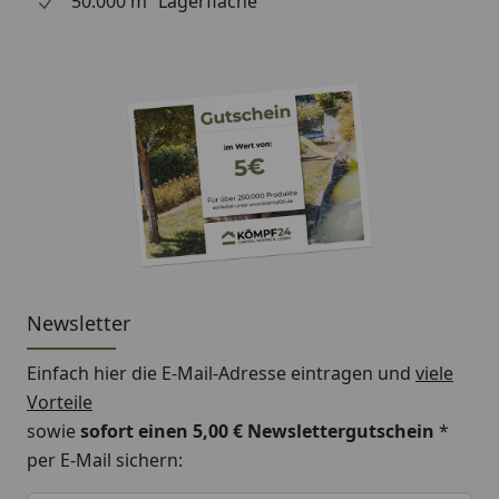
50.000 m² Lagerfläche
Newsletter
Einfach hier die E-Mail-Adresse eintragen und
viele
Vorteile
sowie
sofort einen 5,00 € Newslettergutschein
*
per E-Mail sichern:
Keine Eingabe erforderlich
Eingabe erforderlich
E-Mail *