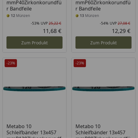
mmP40Zirkonkorundfü
mmP60Zirkonkorundfü
r Bandfeile
r Bandfeile
12
Münzen
13
Münzen
-53%
UVP
25,22 €
-54%
UVP
27,08 €
Rabatt in Prozent
Ursprünglicher Preis
Rab
Urs
11,68 €
12,29 €
Aktueller Preis
Akt
Zum Produkt
Zum Produkt
-23%
-23%
Metabo 10
Metabo 10
Schleifbänder 13x457
Schleifbänder 13x457