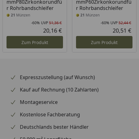
mmP80Zirkonkorundfü
mmP60Zirkonkorundfü
r Rohrbandschleifer
r Rohrbandschleifer
21
Münzen
21
Münzen
-60%
UVP
51,36 €
-60%
UVP
52,44 €
Rabatt in Prozent
Ursprünglicher Preis
Rab
Urs
20,16 €
20,51 €
Aktueller Preis
Akt
Zum Produkt
Zum Produkt
Expresszustellung (auf Wunsch)
Kauf auf Rechnung (10 Zahlarten)
Montageservice
Kostenlose Fachberatung
Deutschlands bester Händler