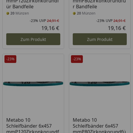
mmP120Zirkonkorundf
mmP80Zirkonkorundfü
ür Bandfeile
r Bandfeile
20
Münzen
20
Münzen
-23%
UVP
24,91 €
-23%
UVP
24,91 €
Rabatt in Prozent
Ursprünglicher Preis
Rab
Urs
19,16 €
19,16 €
Aktueller Preis
Akt
Zum Produkt
Zum Produkt
-23%
-23%
Metabo 10
Metabo 10
Schleifbänder 6x457
Schleifbänder 6x457
mmP120Zirkonkorundf
mmP80Zirkonkorundfü