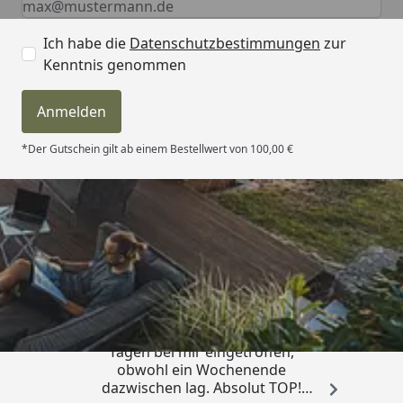
Ich habe die
Datenschutzbestimmungen
zur
Kenntnis genommen
Anmelden
*Der Gutschein gilt ab einem Bestellwert von 100,00 €
Trusted Shops
4,81
/ 5
„Die Bestellung ist innerhalb von 4
Tagen bei mir eingetroffen,
obwohl ein Wochenende
dazwischen lag. Absolut TOP!