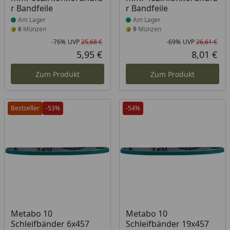
r Bandfeile
r Bandfeile
Am Lager
Am Lager
6
Münzen
9
Münzen
-76%
UVP
25,68 €
-69%
UVP
26,61 €
Rabatt in Prozent
Ursprünglicher Preis
Rab
Urs
5,95 €
8,01 €
Aktueller Preis
Akt
Zum Produkt
Zum Produkt
Bestseller
-53%
-54%
Metabo 10
Metabo 10
Schleifbänder 6x457
Schleifbänder 19x457