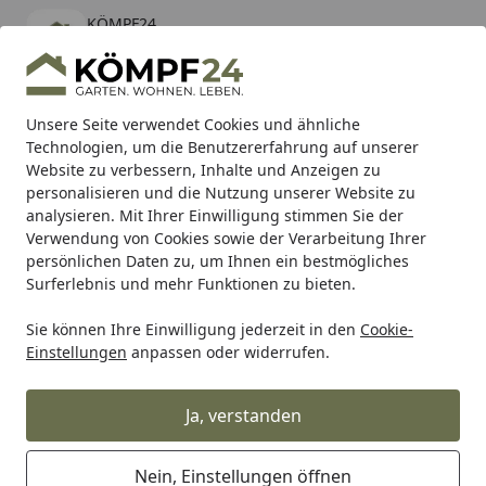
KÖMPF24
Öffnen
Banner schließen
KÖMPF24
kostenlos - Im App Store
Alle Produkte
Mein Konto
Wunschl
Eink
Unsere Seite verwendet Cookies und ähnliche
Technologien, um die Benutzererfahrung auf unserer
Hotline
4,81
/ 5
Suchen
Website zu verbessern, Inhalte und Anzeigen zu
personalisieren und die Nutzung unserer Website zu
analysieren. Mit Ihrer Einwilligung stimmen Sie der
Karibu Pools inkl. gratis Sandfilteranlage & Pool-
Verwendung von Cookies sowie der Verarbeitung Ihrer
Starterset (Gesamtwert bis 468,99€)
persönlichen Daten zu, um Ihnen ein bestmögliches
Surferlebnis und mehr Funktionen zu bieten.
Metabo
Zubehör
Zubehör Schleifen & Polieren
Schleif
Sie können Ihre Einwilligung jederzeit in den
Cookie-
Startseite
Einstellungen
anpassen oder widerrufen.
Metabo Schleifbänder
Zirkonkorund für
Ja, verstanden
Rohrbandschleifer
Nein, Einstellungen öffnen