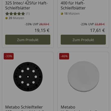
325 Intec/ 425für Haft-
400 für Haft-
Schleifblätter
Schleifblätter
(1)
18
Münzen
20
Münzen
-33%
UVP
28,93 €
-23%
UVP
22,89 €
Rabatt in Prozent
Ursprünglicher Preis
Rab
Urs
19,15 €
17,61 €
Aktueller Preis
Akt
Zum Produkt
Zum Produkt
-33%
-46%
Metabo Schleifteller
Metabo