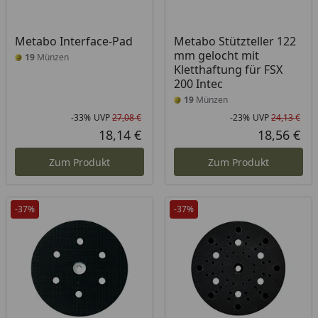
Metabo Interface-Pad
Metabo Stützteller 122
mm gelocht mit
19
Münzen
Kletthaftung für FSX
200 Intec
19
Münzen
-33%
UVP
27,08 €
-23%
UVP
24,13 €
Rabatt in Prozent
Ursprünglicher Preis
Rab
Urs
18,14 €
18,56 €
Aktueller Preis
Akt
Zum Produkt
Zum Produkt
-37%
-37%