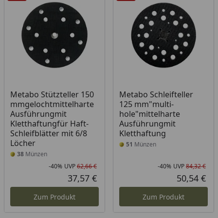
Metabo Stützteller 150
Metabo Schleifteller
mmgelochtmittelharte
125 mm"multi-
Ausführungmit
hole"mittelharte
Kletthaftungfür Haft-
Ausführungmit
Schleifblätter mit 6/8
Kletthaftung
Löcher
51
Münzen
38
Münzen
-40%
UVP
62,66 €
-40%
UVP
84,32 €
Rabatt in Prozent
Ursprünglicher Preis
Rab
Urs
37,57 €
50,54 €
Aktueller Preis
Akt
Zum Produkt
Zum Produkt