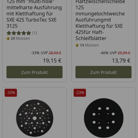
125 mm "multi-hole"
Haftzwischenscheibe
mittelharte Ausführung
125
mit Kletthaftung für
mmungelochtweiche
SXE 425 TurboTec SXE
Ausführungmit
3125
Kletthaftung für SXE
425für Haft-
(1)
Schleifblätter
20
Münzen
14
Münzen
-33%
UVP
28,93 €
-46%
UVP
25,99 €
Rabatt in Prozent
Ursprünglicher Preis
Rab
Urs
19,15 €
13,79 €
Aktueller Preis
Akt
Zum Produkt
Zum Produkt
-33%
-23%