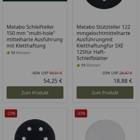
Metabo Schleifteller
Metabo Stützteller 122
150 mm "multi-hole"
mmgelochtmittelharte
mittelharte Ausführung
Ausführungmit
mit Kletthaftung
Kletthaftungfür SXE
125für Haft-
55
Münzen
Schleifblätter
19
Münzen
-40%
UVP
90,51 €
-33%
UVP
28,47 €
Rabatt in Prozent
Ursprünglicher Preis
Rab
Urs
54,25 €
18,88 €
Aktueller Preis
Akt
Zum Produkt
Zum Produkt
-23%
-33%