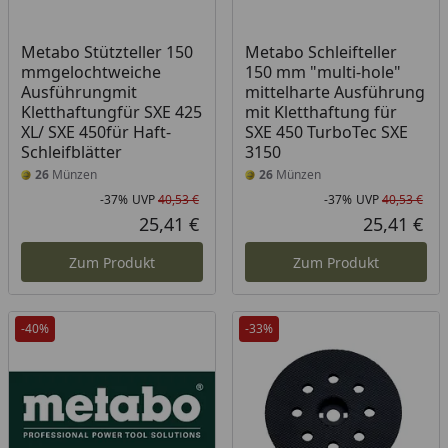
Metabo Stützteller 150
Metabo Schleifteller
mmgelochtweiche
150 mm "multi-hole"
Ausführungmit
mittelharte Ausführung
Kletthaftungfür SXE 425
mit Kletthaftung für
XL/ SXE 450für Haft-
SXE 450 TurboTec SXE
Schleifblätter
3150
26
Münzen
26
Münzen
-37%
UVP
40,53 €
-37%
UVP
40,53 €
Rabatt in Prozent
Ursprünglicher Preis
Rab
Urs
25,41 €
25,41 €
Aktueller Preis
Akt
Zum Produkt
Zum Produkt
-40%
-33%