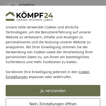
KÖMPF24
Öffnen
Banner schließen
KÖMPF24
kostenlos - Im App Store
Alle Produkte
Mein Konto
Wunschl
Eink
Unsere Seite verwendet Cookies und ähnliche
Technologien, um die Benutzererfahrung auf unserer
Hotline
4,81
/ 5
Suchen
Website zu verbessern, Inhalte und Anzeigen zu
personalisieren und die Nutzung unserer Website zu
analysieren. Mit Ihrer Einwilligung stimmen Sie der
Karibu Pools inkl. gratis Sandfilteranlage & Pool-
Verwendung von Cookies sowie der Verarbeitung Ihrer
Starterset (Gesamtwert bis 468,99€)
persönlichen Daten zu, um Ihnen ein bestmögliches
Surferlebnis und mehr Funktionen zu bieten.
Metabo
Zubehör
Zubehör Schleifen & Polieren
Schleif
Sie können Ihre Einwilligung jederzeit in den
Cookie-
Startseite
Einstellungen
anpassen oder widerrufen.
Metabo Stützteller &
Zwischenscheiben
Ja, verstanden
Ihre Artikelübersicht
Nein, Einstellungen öffnen