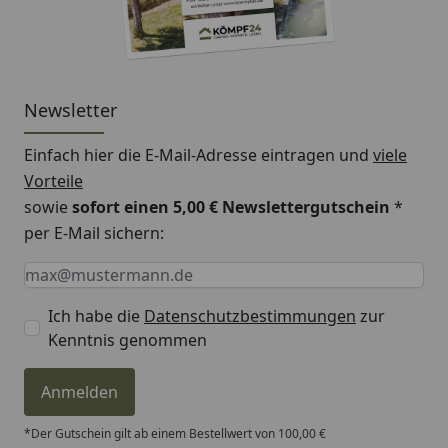
Newsletter
Einfach hier die E-Mail-Adresse eintragen und
viele
Vorteile
sowie
sofort einen 5,00 € Newslettergutschein
*
per E-Mail sichern:
Keine Eingabe erforderlich
Eingabe erforderlich
E-Mail *
Ich habe die
Datenschutzbestimmungen
zur
Kenntnis genommen
Anmelden
*Der Gutschein gilt ab einem Bestellwert von 100,00 €