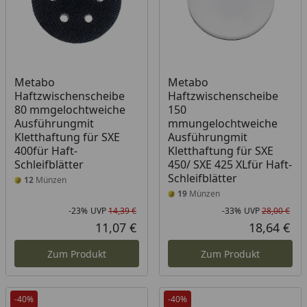
Metabo
Metabo
Haftzwischenscheibe
Haftzwischenscheibe
80 mmgelochtweiche
150
Ausführungmit
mmungelochtweiche
Kletthaftung für SXE
Ausführungmit
400für Haft-
Kletthaftung für SXE
Schleifblätter
450/ SXE 425 XLfür Haft-
Schleifblätter
12
Münzen
19
Münzen
-23%
UVP
14,39 €
-33%
UVP
28,00 €
Rabatt in Prozent
Ursprünglicher Preis
Rab
Urs
11,07 €
18,64 €
Aktueller Preis
Akt
Zum Produkt
Zum Produkt
-40%
-40%