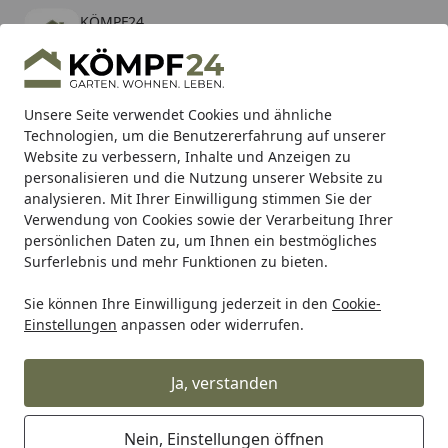
KÖMPF24
Öffnen
Banner schließen
KÖMPF24
kostenlos - Im App Store
Alle Produkte
Mein Konto
Wunschl
Eink
Unsere Seite verwendet Cookies und ähnliche
Technologien, um die Benutzererfahrung auf unserer
Hotline
4,81
/ 5
Suchen
Website zu verbessern, Inhalte und Anzeigen zu
personalisieren und die Nutzung unserer Website zu
analysieren. Mit Ihrer Einwilligung stimmen Sie der
Karibu Pools inkl. gratis Sandfilteranlage & Pool-
Verwendung von Cookies sowie der Verarbeitung Ihrer
Starterset (Gesamtwert bis 468,99€)
persönlichen Daten zu, um Ihnen ein bestmögliches
Surferlebnis und mehr Funktionen zu bieten.
Metabo
Zubehör
Zubehör Bohren & Meißeln
SDS-max 
Sie können Ihre Einwilligung jederzeit in den
Cookie-
Startseite
Einstellungen
anpassen oder widerrufen.
Metabo SDS-max Meißel
"professional"
Ja, verstanden
Ihre Artikelübersicht
Nein, Einstellungen öffnen