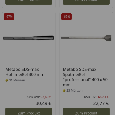
-67%
-65%
Metabo SDS-max
Metabo SDS-max
Hohlmeißel 300 mm
Spatmeißel
"professional" 400 x 50
31
Münzen
mm
23
Münzen
-67%
UVP
93,60 €
-65%
UVP
66,83 €
Rabatt in Prozent
Ursprünglicher Preis
Rab
Urs
30,49 €
22,77 €
Aktueller Preis
Akt
Zum Produkt
Zum Produkt