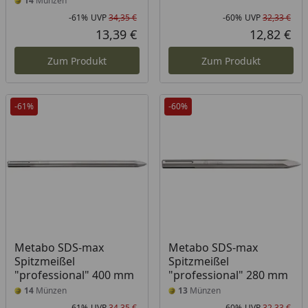
14
Münzen
-61%
UVP
34,35 €
-60%
UVP
32,33 €
Rabatt in Prozent
Ursprünglicher Preis
Rab
Urs
13,39 €
12,82 €
Aktueller Preis
Akt
Zum Produkt
Zum Produkt
-61%
-60%
Metabo SDS-max
Metabo SDS-max
Spitzmeißel
Spitzmeißel
"professional" 400 mm
"professional" 280 mm
14
Münzen
13
Münzen
-61%
UVP
34,35 €
-60%
UVP
32,33 €