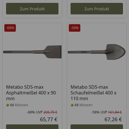
Aktueller Preis
Akt
Zum Produkt
Zum Produkt
-68%
-58%
Metabo SDS-max
Metabo SDS-max
Asphaltmeißel 400 x 90
Schaufelmeißel 400 x
mm
110 mm
66
Münzen
68
Münzen
-68%
UVP
205,75 €
-58%
UVP
161,84 €
Rabatt in Prozent
Ursprünglicher Preis
Rab
Urs
65,77 €
67,26 €
Aktueller Preis
Akt