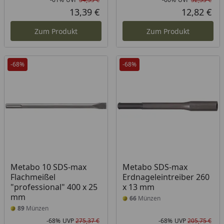
Rabatt in Prozent
Ursprünglicher Preis
Rab
Urs
13,39 €
12,82 €
Aktueller Preis
Akt
Zum Produkt
Zum Produkt
-68%
-68%
Metabo 10 SDS-max
Metabo SDS-max
Flachmeißel
Erdnageleintreiber 260
"professional" 400 x 25
x 13 mm
mm
66
Münzen
89
Münzen
-68%
UVP
275,37 €
-68%
UVP
205,75 €