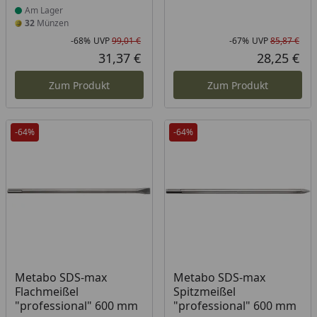
Am Lager
32
Münzen
-68%
UVP
99,01 €
-67%
UVP
85,87 €
Rabatt in Prozent
Ursprünglicher Preis
Rab
Urs
31,37 €
28,25 €
Aktueller Preis
Akt
Zum Produkt
Zum Produkt
-64%
-64%
Metabo SDS-max
Metabo SDS-max
Flachmeißel
Spitzmeißel
"professional" 600 mm
"professional" 600 mm