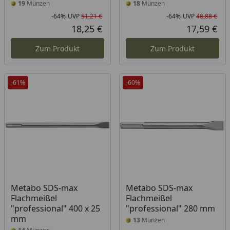
19
Münzen
18
Münzen
-64%
UVP
51,21 €
-64%
UVP
48,88 €
Rabatt in Prozent
Ursprünglicher Preis
Rab
Urs
18,25 €
17,59 €
Aktueller Preis
Akt
Zum Produkt
Zum Produkt
-61%
-60%
Metabo SDS-max
Metabo SDS-max
Flachmeißel
Flachmeißel
"professional" 400 x 25
"professional" 280 mm
mm
13
Münzen