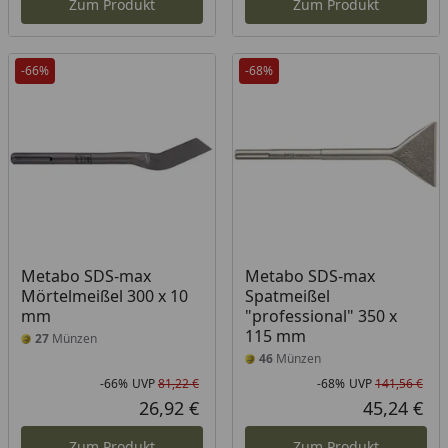
Zum Produkt
Zum Produkt
-66%
-68%
Metabo SDS-max
Metabo SDS-max
Mörtelmeißel 300 x 10
Spatmeißel
mm
"professional" 350 x
115 mm
27
Münzen
46
Münzen
-66%
UVP
81,22 €
-68%
UVP
141,56 €
Rabatt in Prozent
Ursprünglicher Preis
Rab
Urs
26,92 €
45,24 €
Aktueller Preis
Akt
Zum Produkt
Zum Produkt