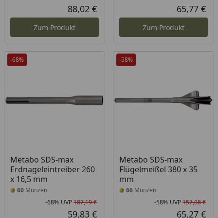
Rabatt in Prozent
Ursprünglicher Preis
Rab
Urs
88,02 €
65,77 €
Aktueller Preis
Akt
Zum Produkt
Zum Produkt
-68%
-58%
Metabo SDS-max
Metabo SDS-max
Erdnageleintreiber 260
Flügelmeißel 380 x 35
x 16,5 mm
mm
60
Münzen
66
Münzen
-68%
UVP
187,19 €
-58%
UVP
157,08 €
Rabatt in Prozent
Ursprünglicher Preis
Rab
Urs
59,83 €
65,27 €