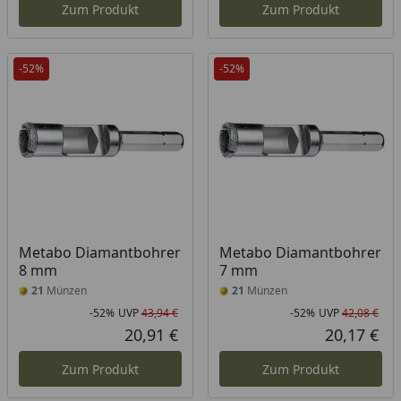
Zum Produkt
Zum Produkt
-52%
-52%
Metabo Diamantbohrer
Metabo Diamantbohrer
8 mm
7 mm
21
Münzen
21
Münzen
-52%
UVP
43,94 €
-52%
UVP
42,08 €
Rabatt in Prozent
Ursprünglicher Preis
Rab
Urs
20,91 €
20,17 €
Aktueller Preis
Akt
Zum Produkt
Zum Produkt