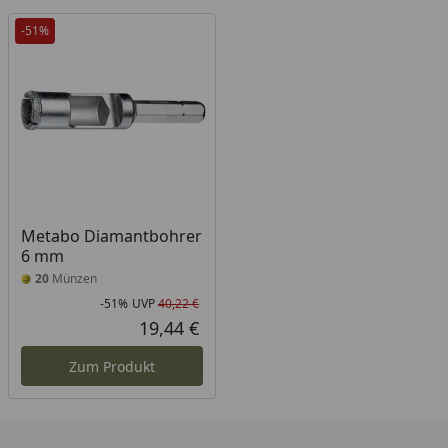
-51%
Metabo Diamantbohrer
6 mm
20
Münzen
-51%
UVP
40,22 €
Rabatt in Prozent
Ursprünglicher Preis
19,44 €
Aktueller Preis
Zum Produkt