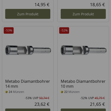
Rabatt in Prozent
Ursprünglicher Preis
Rab
Urs
14,95 €
18,65 €
Aktueller Preis
Akt
Zum Produkt
Zum Produkt
-53%
-52%
Metabo Diamantbohrer
Metabo Diamantbohrer
14 mm
10 mm
24
Münzen
22
Münzen
-53%
UVP
50,74 €
-52%
UVP
45,79 €
Rabatt in Prozent
Ursprünglicher Preis
Rab
Urs
23,62 €
21,65 €
Aktueller Preis
Akt