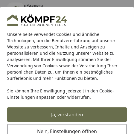
KÖMPF24
Öffnen
Banner schließen
KÖMPF24
kostenlos - Im App Store
Alle Produkte
Mein Konto
Wunschl
Eink
Unsere Seite verwendet Cookies und ähnliche
Technologien, um die Benutzererfahrung auf unserer
Hotline
4,81
/ 5
Suchen
Website zu verbessern, Inhalte und Anzeigen zu
personalisieren und die Nutzung unserer Website zu
analysieren. Mit Ihrer Einwilligung stimmen Sie der
Karibu Pools inkl. gratis Sandfilteranlage & Pool-
Verwendung von Cookies sowie der Verarbeitung Ihrer
Starterset (Gesamtwert bis 468,99€)
persönlichen Daten zu, um Ihnen ein bestmögliches
Surferlebnis und mehr Funktionen zu bieten.
Metabo
Zubehör
Zubehör Bohren & Meißeln
Diamant
Sie können Ihre Einwilligung jederzeit in den
Cookie-
Startseite
Einstellungen
anpassen oder widerrufen.
Metabo Diamantbohrer "Wet"
Ja, verstanden
Ihre Artikelübersicht
Nein, Einstellungen öffnen