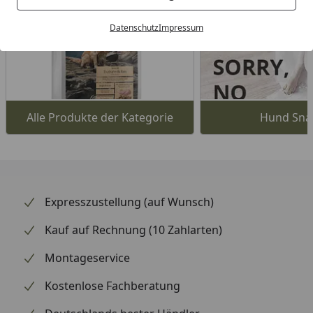
Datenschutz
Impressum
Alle Produkte der Kategorie
Hund Sna
Expresszustellung (auf Wunsch)
Kauf auf Rechnung (10 Zahlarten)
Montageservice
Kostenlose Fachberatung