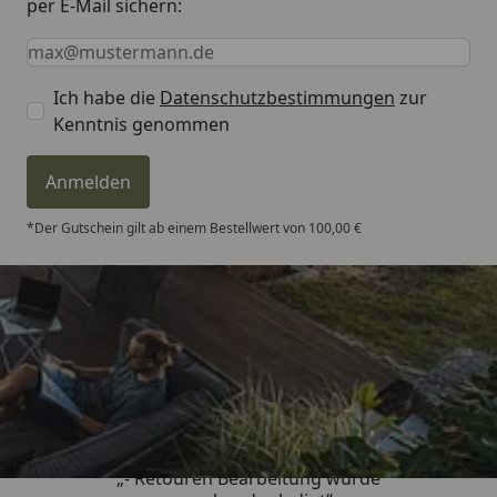
per E-Mail sichern:
Keine Eingabe erforderlich
Eingabe erforderlich
E-Mail *
Ich habe die
Datenschutzbestimmungen
zur
Kenntnis genommen
Anmelden
*Der Gutschein gilt ab einem Bestellwert von 100,00 €
Trusted Shops
4,81
/ 5
„- Retouren Bearbeitung wurde