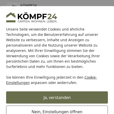
KÖMPF24
Öffnen
Banner schließen
KÖMPF24
kostenlos - Im App Store
Alle Produkte
Mein Konto
Wunschl
Eink
Unsere Seite verwendet Cookies und ähnliche
Technologien, um die Benutzererfahrung auf unserer
Hotline
4,81
/ 5
Suchen
Website zu verbessern, Inhalte und Anzeigen zu
personalisieren und die Nutzung unserer Website zu
analysieren. Mit Ihrer Einwilligung stimmen Sie der
Karibu Pools inkl. gratis Sandfilteranlage & Pool-
Verwendung von Cookies sowie der Verarbeitung Ihrer
Starterset (Gesamtwert bis 468,99€)
persönlichen Daten zu, um Ihnen ein bestmögliches
Surferlebnis und mehr Funktionen zu bieten.
MERA DOG
Sie können Ihre Einwilligung jederzeit in den
Cookie-
Startseite
Einstellungen
anpassen oder widerrufen.
MERA DOG
Ja, verstanden
Wählen Sie Ihre Wunschkategorie
Nein, Einstellungen öffnen