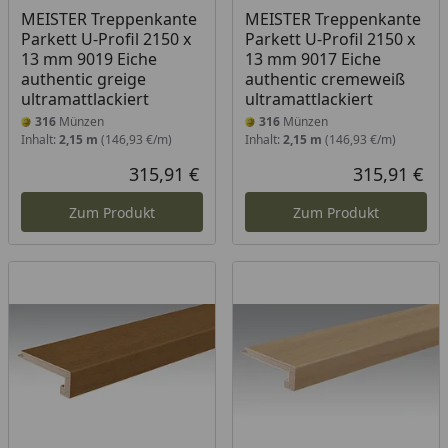
MEISTER Treppenkante
MEISTER Treppenkante
Parkett U-Profil 2150 x
Parkett U-Profil 2150 x
13 mm 9019 Eiche
13 mm 9017 Eiche
authentic greige
authentic cremeweiß
ultramattlackiert
ultramattlackiert
316
Münzen
316
Münzen
Inhalt:
2,15 m
(146,93 €/m)
Inhalt:
2,15 m
(146,93 €/m)
315,91 €
315,91 €
Aktueller Preis
Akt
Zum Produkt
Zum Produkt