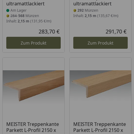
ultramattlackiert
ultramattlackiert
Am Lager
292
Münzen
284
568
Münzen
Inhalt:
2,15 m
(135,67 €/m)
Inhalt:
2,15 m
(131,95 €/m)
283,70 €
291,70 €
Aktueller Preis
Akt
Zum Produkt
Zum Produkt
MEISTER Treppenkante
MEISTER Treppenkante
Parkett L-Profil 2150 x
Parkett L-Profil 2150 x