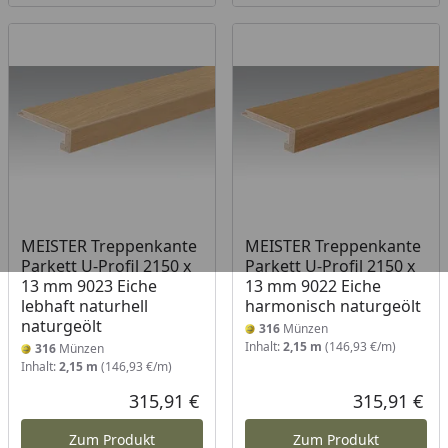
MEISTER Treppenkante
MEISTER Treppenkante
Parkett U-Profil 2150 x
Parkett U-Profil 2150 x
13 mm 9023 Eiche
13 mm 9022 Eiche
lebhaft naturhell
harmonisch naturgeölt
naturgeölt
316
Münzen
Inhalt:
2,15 m
(146,93 €/m)
316
Münzen
Inhalt:
2,15 m
(146,93 €/m)
315,91 €
315,91 €
Aktueller Preis
Akt
Zum Produkt
Zum Produkt