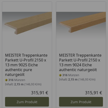
MEISTER Treppenkante
MEISTER Treppenkante
Parkett U-Profil 2150 x
Parkett U-Profil 2150 x
13 mm 9025 Eiche
13 mm 9024 Eiche
authentic pure
authentic naturgeölt
naturgeölt
316
Münzen
Inhalt:
2,15 m
(146,93 €/m)
316
Münzen
Inhalt:
2,15 m
(146,93 €/m)
315,91 €
315,91 €
Aktueller Preis
Akt
Zum Produkt
Zum Produkt