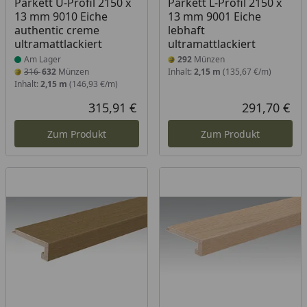
Parkett U-Profil 2150 x
Parkett L-Profil 2150 x
13 mm 9010 Eiche
13 mm 9001 Eiche
authentic creme
lebhaft
ultramattlackiert
ultramattlackiert
Am Lager
292
Münzen
316
632
Münzen
Inhalt:
2,15 m
(135,67 €/m)
Inhalt:
2,15 m
(146,93 €/m)
315,91 €
291,70 €
Aktueller Preis
Akt
Zum Produkt
Zum Produkt