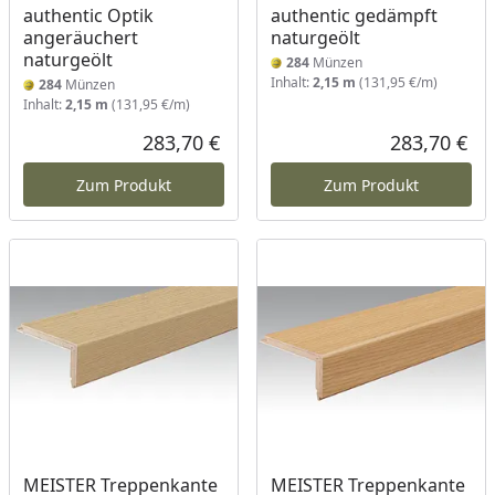
authentic Optik
authentic gedämpft
angeräuchert
naturgeölt
naturgeölt
284
Münzen
Inhalt:
2,15 m
(131,95 €/m)
284
Münzen
Inhalt:
2,15 m
(131,95 €/m)
283,70 €
283,70 €
Aktueller Preis
Akt
Zum Produkt
Zum Produkt
MEISTER Treppenkante
MEISTER Treppenkante