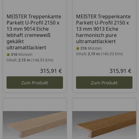
MEISTER Treppenkante
MEISTER Treppenkante
Parkett U-Profil 2150 x
Parkett U-Profil 2150 x
13 mm 9014 Eiche
13 mm 9013 Eiche
lebhaft cremeweiß
harmonisch pure
gekälkt
ultramattlackiert
ultramattlackiert
316
Münzen
Inhalt:
2,15 m
(146,93 €/m)
316
Münzen
Inhalt:
2,15 m
(146,93 €/m)
315,91 €
315,91 €
Aktueller Preis
Akt
Zum Produkt
Zum Produkt