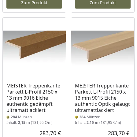
Zum Produkt
Zum Produkt
MEISTER Treppenkante
MEISTER Treppenkante
Parkett L-Profil 2150 x
Parkett L-Profil 2150 x
13 mm 9016 Eiche
13 mm 9015 Eiche
authentic gedämpft
authentic Optik gelaugt
ultramattlackiert
ultramattlackiert
284
Münzen
284
Münzen
Inhalt:
2,15 m
(131,95 €/m)
Inhalt:
2,15 m
(131,95 €/m)
283,70 €
283,70 €
Aktueller Preis
Akt