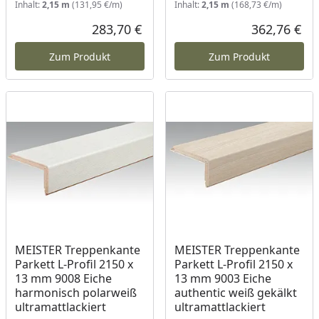
Inhalt:
2,15 m
(131,95 €/m)
Inhalt:
2,15 m
(168,73 €/m)
283,70 €
362,76 €
Aktueller Preis
Akt
Zum Produkt
Zum Produkt
MEISTER Treppenkante
MEISTER Treppenkante
Parkett L-Profil 2150 x
Parkett L-Profil 2150 x
13 mm 9008 Eiche
13 mm 9003 Eiche
harmonisch polarweiß
authentic weiß gekälkt
ultramattlackiert
ultramattlackiert