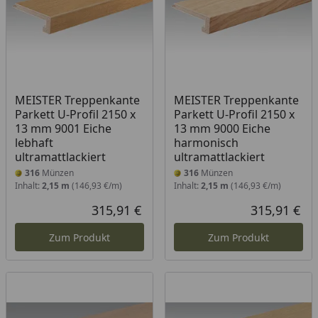
MEISTER Treppenkante
MEISTER Treppenkante
Parkett U-Profil 2150 x
Parkett U-Profil 2150 x
13 mm 9001 Eiche
13 mm 9000 Eiche
lebhaft
harmonisch
ultramattlackiert
ultramattlackiert
316
Münzen
316
Münzen
Inhalt:
2,15 m
(146,93 €/m)
Inhalt:
2,15 m
(146,93 €/m)
315,91 €
315,91 €
Aktueller Preis
Akt
Zum Produkt
Zum Produkt