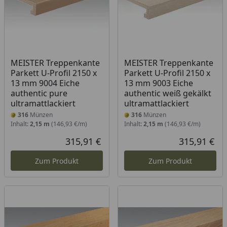
MEISTER Treppenkante
MEISTER Treppenkante
Parkett U-Profil 2150 x
Parkett U-Profil 2150 x
13 mm 9004 Eiche
13 mm 9003 Eiche
authentic pure
authentic weiß gekälkt
ultramattlackiert
ultramattlackiert
316
Münzen
316
Münzen
Inhalt:
2,15 m
(146,93 €/m)
Inhalt:
2,15 m
(146,93 €/m)
315,91 €
315,91 €
Aktueller Preis
Akt
Zum Produkt
Zum Produkt