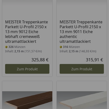
MEISTER Treppenkante
MEISTER Treppenkante
Parkett U-Profil 2150 x
Parkett U-Profil 2150 x
13 mm 9012 Eiche
13 mm 9011 Eiche
lebhaft cremeweiß
authentic
ultramattlackiert
ultramattlackiert
326
Münzen
316
Münzen
Inhalt:
2,15 m
(151,57 €/m)
Inhalt:
2,15 m
(146,93 €/m)
325,88 €
315,91 €
Aktueller Preis
Akt
Zum Produkt
Zum Produkt