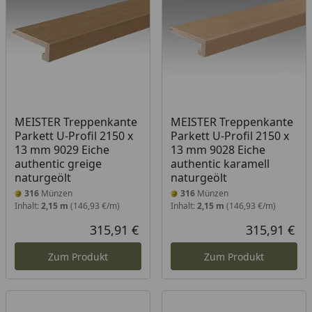
MEISTER Treppenkante
MEISTER Treppenkante
Parkett U-Profil 2150 x
Parkett U-Profil 2150 x
13 mm 9029 Eiche
13 mm 9028 Eiche
authentic greige
authentic karamell
naturgeölt
naturgeölt
316
Münzen
316
Münzen
Inhalt:
2,15 m
(146,93 €/m)
Inhalt:
2,15 m
(146,93 €/m)
315,91 €
315,91 €
Aktueller Preis
Akt
Zum Produkt
Zum Produkt