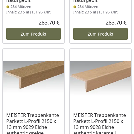
naturgeölt
naturgeölt
284
Münzen
284
Münzen
Inhalt:
2,15 m
(131,95 €/m)
Inhalt:
2,15 m
(131,95 €/m)
283,70 €
283,70 €
Aktueller Preis
Akt
Zum Produkt
Zum Produkt
MEISTER Treppenkante
MEISTER Treppenkante
Parkett L-Profil 2150 x
Parkett L-Profil 2150 x
13 mm 9029 Eiche
13 mm 9028 Eiche
authentic greige
authentic karamell