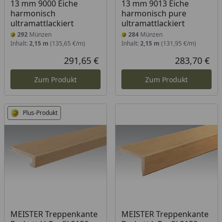
13 mm 9000 Eiche
13 mm 9013 Eiche
harmonisch
harmonisch pure
ultramattlackiert
ultramattlackiert
292
Münzen
284
Münzen
Inhalt:
2,15 m
(135,65 €/m)
Inhalt:
2,15 m
(131,95 €/m)
291,65 €
283,70 €
Aktueller Preis
Akt
Zum Produkt
Zum Produkt
Plus-Produkt
Produkt am Lager
MEISTER Treppenkante
MEISTER Treppenkante