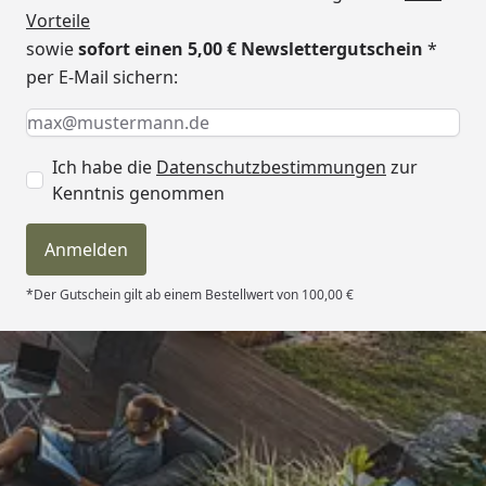
Vorteile
sowie
sofort einen 5,00 € Newslettergutschein
*
per E-Mail sichern:
Keine Eingabe erforderlich
Eingabe erforderlich
E-Mail *
Ich habe die
Datenschutzbestimmungen
zur
Kenntnis genommen
Anmelden
*Der Gutschein gilt ab einem Bestellwert von 100,00 €
Trusted Shops
4,81
/ 5