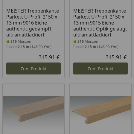
MEISTER Treppenkante
MEISTER Treppenkante
Parkett U-Profil 2150 x
Parkett U-Profil 2150 x
13 mm 9016 Eiche
13 mm 9015 Eiche
authentic gedämpft
authentic Optik gelaugt
ultramattlackiert
ultramattlackiert
316
Münzen
316
Münzen
Inhalt:
2,15 m
(146,93 €/m)
Inhalt:
2,15 m
(146,93 €/m)
315,91 €
315,91 €
Aktueller Preis
Akt
Zum Produkt
Zum Produkt