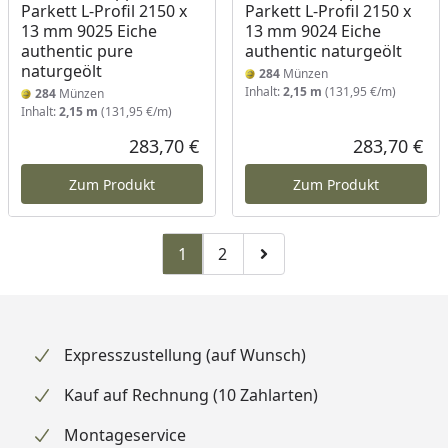
Parkett L-Profil 2150 x
Parkett L-Profil 2150 x
13 mm 9025 Eiche
13 mm 9024 Eiche
authentic pure
authentic naturgeölt
naturgeölt
284
Münzen
Inhalt:
2,15 m
(131,95 €/m)
284
Münzen
Inhalt:
2,15 m
(131,95 €/m)
283,70 €
283,70 €
Aktueller Preis
Akt
Zum Produkt
Zum Produkt
1
2
Zu Seite 2
Zur nächsten Seite
Expresszustellung (auf Wunsch)
Kauf auf Rechnung (10 Zahlarten)
Montageservice