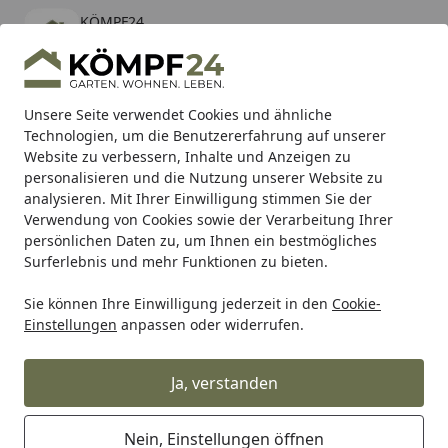
KÖMPF24
Öffnen
Banner schließen
KÖMPF24
kostenlos - Im App Store
Alle Produkte
Mein Konto
Wunschl
Eink
Unsere Seite verwendet Cookies und ähnliche
Technologien, um die Benutzererfahrung auf unserer
Hotline
4,81
/ 5
Suchen
Website zu verbessern, Inhalte und Anzeigen zu
personalisieren und die Nutzung unserer Website zu
analysieren. Mit Ihrer Einwilligung stimmen Sie der
Karibu Pools inkl. gratis Sandfilteranlage & Pool-
Verwendung von Cookies sowie der Verarbeitung Ihrer
Starterset (Gesamtwert bis 468,99€)
persönlichen Daten zu, um Ihnen ein bestmögliches
Surferlebnis und mehr Funktionen zu bieten.
Meister
Meister Zubehör
Meister Zubehör für Böden
Sie können Ihre Einwilligung jederzeit in den
Cookie-
Startseite
Einstellungen
anpassen oder widerrufen.
Meister Treppenkantenprofile aus
Parkett
Ja, verstanden
Ihre Artikelübersicht
Nein, Einstellungen öffnen