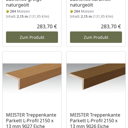
naturgeölt
naturgeölt
284
Münzen
284
Münzen
Inhalt:
2,15 m
(131,95 €/m)
Inhalt:
2,15 m
(131,95 €/m)
283,70 €
283,70 €
Aktueller Preis
Akt
Zum Produkt
Zum Produkt
MEISTER Treppenkante
MEISTER Treppenkante
Parkett L-Profil 2150 x
Parkett L-Profil 2150 x
13 mm 9027 Eiche
13 mm 9026 Eiche