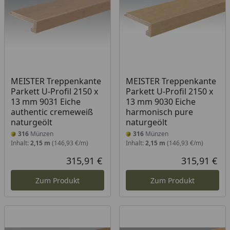
MEISTER Treppenkante
MEISTER Treppenkante
Parkett U-Profil 2150 x
Parkett U-Profil 2150 x
13 mm 9031 Eiche
13 mm 9030 Eiche
authentic cremeweiß
harmonisch pure
naturgeölt
naturgeölt
316
Münzen
316
Münzen
Inhalt:
2,15 m
(146,93 €/m)
Inhalt:
2,15 m
(146,93 €/m)
315,91 €
315,91 €
Aktueller Preis
Akt
Zum Produkt
Zum Produkt