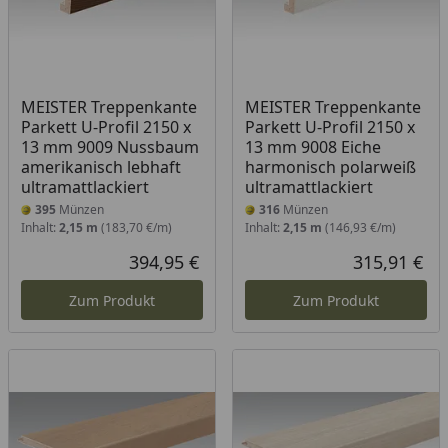
MEISTER Treppenkante
MEISTER Treppenkante
Parkett U-Profil 2150 x
Parkett U-Profil 2150 x
13 mm 9009 Nussbaum
13 mm 9008 Eiche
amerikanisch lebhaft
harmonisch polarweiß
ultramattlackiert
ultramattlackiert
395
Münzen
316
Münzen
Inhalt:
2,15 m
(183,70 €/m)
Inhalt:
2,15 m
(146,93 €/m)
394,95 €
315,91 €
Aktueller Preis
Akt
Zum Produkt
Zum Produkt