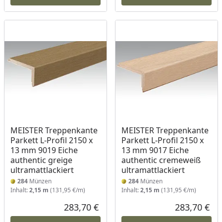
MEISTER Treppenkante
MEISTER Treppenkante
Parkett L-Profil 2150 x
Parkett L-Profil 2150 x
13 mm 9019 Eiche
13 mm 9017 Eiche
authentic greige
authentic cremeweiß
ultramattlackiert
ultramattlackiert
284
Münzen
284
Münzen
Inhalt:
2,15 m
(131,95 €/m)
Inhalt:
2,15 m
(131,95 €/m)
283,70 €
283,70 €
Aktueller Preis
Akt