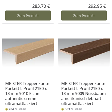
283,70 €
292,95 €
Aktueller Preis
Akt
Zum Produkt
Zum Produkt
MEISTER Treppenkante
MEISTER Treppenkante
Parkett L-Profil 2150 x
Parkett L-Profil 2150 x
13 mm 9010 Eiche
13 mm 9009 Nussbaum
authentic creme
amerikanisch lebhaft
ultramattlackiert
ultramattlackiert
284
Münzen
363
Münzen