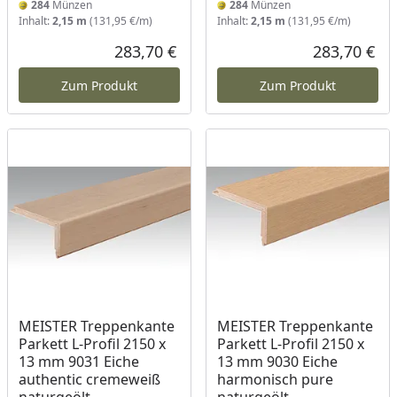
284
Münzen
284
Münzen
Inhalt:
2,15 m
(131,95 €/m)
Inhalt:
2,15 m
(131,95 €/m)
283,70 €
283,70 €
Aktueller Preis
Akt
Zum Produkt
Zum Produkt
MEISTER Treppenkante
MEISTER Treppenkante
Parkett L-Profil 2150 x
Parkett L-Profil 2150 x
13 mm 9031 Eiche
13 mm 9030 Eiche
authentic cremeweiß
harmonisch pure