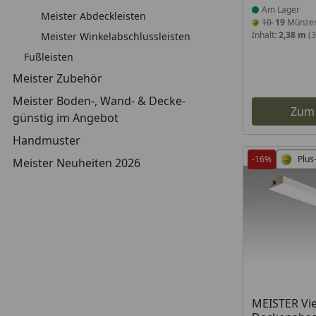
Am Lager
Meister Abdeckleisten
10
19
Münze
Inhalt:
2,38 m
(3
Meister Winkelabschlussleisten
Fußleisten
Meister Zubehör
Meister Boden-, Wand- & Decke-
Zum
günstig im Angebot
Handmuster
-16%
Plus
Meister Neuheiten 2026
Produkt am
MEISTER Vie