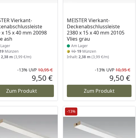
ukt am Lager
Produkt am Lager
TER Vierkant-
MEISTER Vierkant-
enabschlussleiste
Deckenabschlussleiste
 x 15 x 40 mm 20098
2380 x 15 x 40 mm 20105
e ash
Vlies grau
Lager
Am Lager
19
Münzen
10
19
Münzen
:
2,38 m
(3,99 €/m)
Inhalt:
2,38 m
(3,99 €/m)
-13%
UVP
10,95 €
-13%
UVP
10,95 €
Prozent
cher Preis
Rabatt in Prozent
Ursprünglicher Preis
Rab
Urs
9,50 €
9,50 €
reis
Aktueller Preis
Akt
Zum Produkt
Zum Produkt
-13%