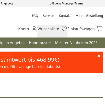
e Angebote
Eigene Montage-Teams
FAQ
Service
Kontakt
Meine Bestellung
Meine Bestellung
Konto
Wunschliste
Einkaufswagen
Mein Konto
Wunschliste
Einkaufswagen
tig im Angebot
Handmuster
Meister Neuheiten 2026
Gesamtwert bis 468,99€)
die Filteranlage bereits dabei ist.