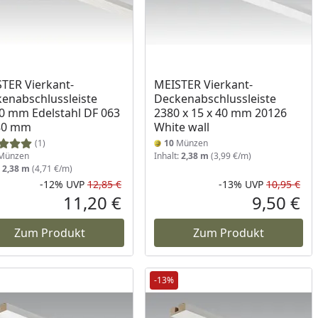
TER Vierkant-
MEISTER Vierkant-
enabschlussleiste
Deckenabschlussleiste
0 mm Edelstahl DF 063
2380 x 15 x 40 mm 20126
380 mm
White wall
(1)
10
Münzen
Münzen
Inhalt:
2,38 m
(3,99 €/m)
:
2,38 m
(4,71 €/m)
-12%
UVP
12,85 €
-13%
UVP
10,95 €
Prozent
cher Preis
Rabatt in Prozent
Ursprünglicher Preis
Rab
Urs
11,20 €
9,50 €
reis
Aktueller Preis
Akt
Zum Produkt
Zum Produkt
-13%