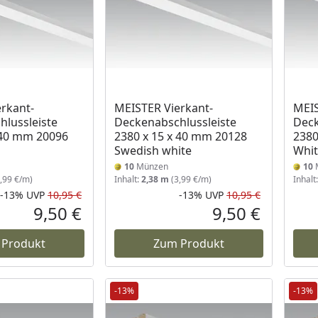
rkant-
MEISTER Vierkant-
MEIS
lussleiste
Deckenabschlussleiste
Deck
 40 mm 20096
2380 x 15 x 40 mm 20128
2380
Swedish white
Whi
10
Münzen
10
,99 €/m)
Inhalt:
2,38 m
(3,99 €/m)
Inhalt
-13%
UVP
10,95 €
-13%
UVP
10,95 €
Rabatt in Prozent
Ursprünglicher Preis
Rabatt in 
Ursprüngli
9,50 €
9,50 €
Aktueller Preis
Aktueller P
 Produkt
Zum Produkt
-13%
-13%