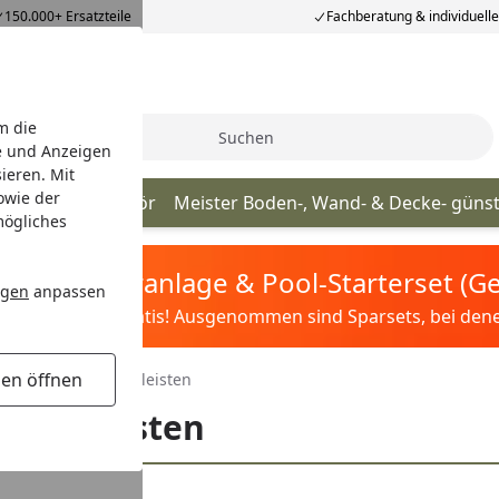
150.000+ Ersatzteile
Fachberatung & individuell
m die
Suche
e und Anzeigen
ieren. Mit
owie der
Meister Zubehör
Meister Boden-, Wand- & Decke- güns
mögliches
tis Sandfilteranlage & Pool-Starterset (
ngen
anpassen
ilter&Pflege gratis! Ausgenommen sind Sparsets, bei denen 
gen öffnen
nt-Deckenabschlussleisten
hlussleisten