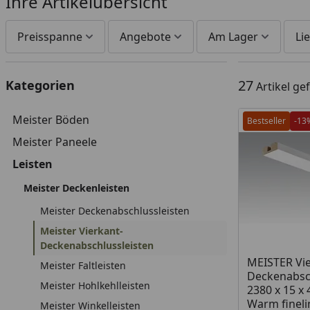
Ihre Artikelübersicht
Preisspanne
Angebote
Am Lager
Lie
27
Kategorien
Artikel g
Meister Böden
Bestseller
-13
Meister Paneele
Leisten
Meister Deckenleisten
Meister Deckenabschlussleisten
Meister Vierkant-
Deckenabschlussleisten
Produkt am
MEISTER Vie
Meister Faltleisten
Deckenabsch
Meister Hohlkehlleisten
2380 x 15 x
Warm fineli
Meister Winkelleisten