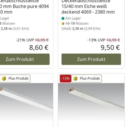
enabschlussleiste
Deckenabschlussleiste
0 mm Buche pure 4094
15/40 mm Eiche weiß
380 mm
deckend 4069 - 2380 mm
Lager
Am Lager
8
Münzen
10
19
Münzen
:
2,38 m
(3,61 €/m)
Inhalt:
2,38 m
(3,99 €/m)
-21%
UVP
10,95 €
-13%
UVP
10,95 €
Prozent
cher Preis
Rabatt in Prozent
Ursprünglicher Preis
Rab
Urs
8,60 €
9,50 €
reis
Aktueller Preis
Akt
Zum Produkt
Zum Produkt
Plus-Produkt
-13%
Plus-Produkt