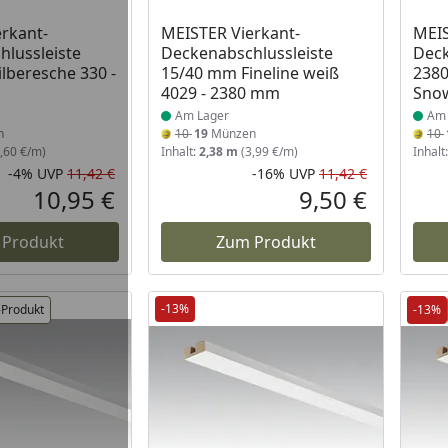
 Lager
Produkt am Lager
Prod
rkant-
MEISTER Vierkant-
MEIS
lussleiste
Deckenabschlussleiste
Deck
lberesche 330 -
15/40 mm Fineline weiß
2380
4029 - 2380 mm
Sno
Am Lager
Am 
n
10
19
Münzen
10
,60 €/m)
Inhalt:
2,38 m
(3,99 €/m)
Inhalt
-4%
UVP
11,42 €
-16%
UVP
11,42 €
Rabatt in Prozent
Ursprünglicher Preis
Rabatt in 
Ursprüngli
10,95 €
9,50 €
Aktueller Preis
Aktueller P
 Produkt
Zum Produkt
-13%
-Produkt
-13%