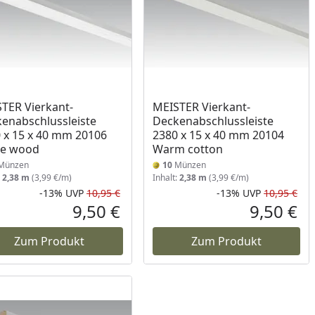
TER Vierkant-
MEISTER Vierkant-
enabschlussleiste
Deckenabschlussleiste
 x 15 x 40 mm 20106
2380 x 15 x 40 mm 20104
te wood
Warm cotton
Münzen
10
Münzen
:
2,38 m
(3,99 €/m)
Inhalt:
2,38 m
(3,99 €/m)
-13%
UVP
10,95 €
-13%
UVP
10,95 €
Prozent
cher Preis
Rabatt in Prozent
Ursprünglicher Preis
Rab
Urs
9,50 €
9,50 €
reis
Aktueller Preis
Akt
Zum Produkt
Zum Produkt