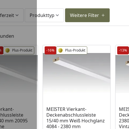
ferzeit
Produkttyp
Weitere Filter
efunden
%
Plus-Produkt
-16%
Plus-Produkt
-13%
 Lager
Produkt am Lager
Prod
rkant-
MEISTER Vierkant-
MEIS
lussleiste
Deckenabschlussleiste
Deck
 40 mm 20095
15/40 mm Weiß Hochglanz
2380
ne
4084 - 2380 mm
Vint