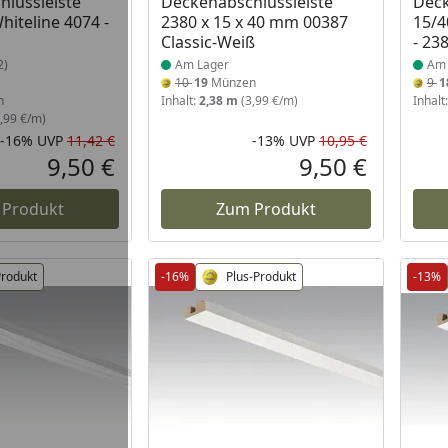
lussleiste
Deckenabschlussleiste
Deck
iteline 4074 -
2380 x 15 x 40 mm 00387
15/4
Classic-Weiß
- 2
2)
Am Lager
Am 
10
19
Münzen
9
1
n
Inhalt:
2,38 m
(3,99 €/m)
Inhalt
,99 €/m)
-16%
UVP
11,42 €
-13%
UVP
10,95 €
Rabatt in Prozent
Ursprünglicher Preis
Rabatt in 
Ursprüngli
9,50 €
9,50 €
Aktueller Preis
Aktueller P
 Produkt
Zum Produkt
Produkt
-16%
Plus-Produkt
-13%