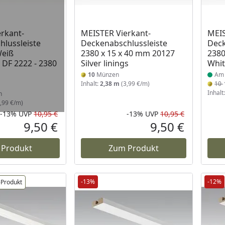
 Lager
Prod
rkant-
MEISTER Vierkant-
MEIS
lussleiste
Deckenabschlussleiste
Deck
eiß
2380 x 15 x 40 mm 20127
2380
 DF 2222 - 2380
Silver linings
Whit
10
Münzen
Am 
Inhalt:
2,38 m
(3,99 €/m)
10
Inhalt
n
,99 €/m)
-13%
UVP
10,95 €
-13%
UVP
10,95 €
Rabatt in Prozent
Ursprünglicher Preis
Rabatt in 
Ursprüngli
9,50 €
9,50 €
Aktueller Preis
Aktueller P
 Produkt
Zum Produkt
-13%
-12%
-Produkt