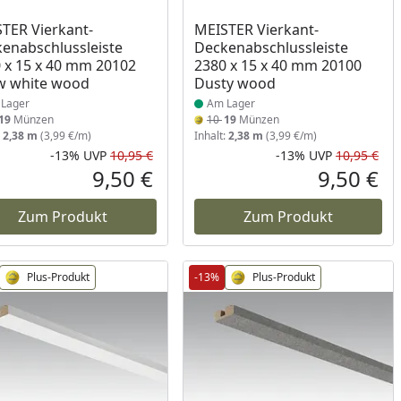
ukt am Lager
Produkt am Lager
TER Vierkant-
MEISTER Vierkant-
enabschlussleiste
Deckenabschlussleiste
 x 15 x 40 mm 20102
2380 x 15 x 40 mm 20100
w white wood
Dusty wood
Lager
Am Lager
19
Münzen
10
19
Münzen
:
2,38 m
(3,99 €/m)
Inhalt:
2,38 m
(3,99 €/m)
-13%
UVP
10,95 €
-13%
UVP
10,95 €
Prozent
cher Preis
Rabatt in Prozent
Ursprünglicher Preis
Rab
Urs
9,50 €
9,50 €
reis
Aktueller Preis
Akt
Zum Produkt
Zum Produkt
Plus-Produkt
-13%
Plus-Produkt