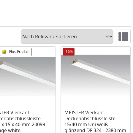
Sortieren
Ansicht 
-16%
Plus-Produkt
ukt am Lager
TER Vierkant-
MEISTER Vierkant-
enabschlussleiste
Deckenabschlussleiste
 x 15 x 40 mm 20099
15/40 mm Uni weiß
age white
glänzend DF 324 - 2380 mm