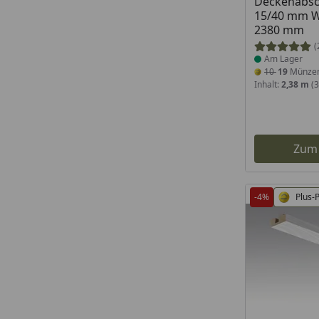
Deckenabsch
15/40 mm Wh
2380 mm
(
Am Lager
10
19
Münze
Inhalt:
2,38 m
(3
Zum
-4%
Plus-