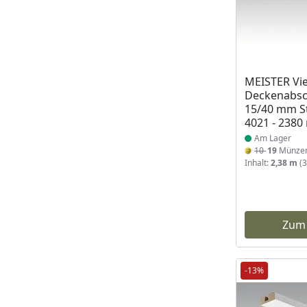
Produkt am
MEISTER Vie
Deckenabsch
15/40 mm St
4021 - 238
Am Lager
10
19
Münze
Inhalt:
2,38 m
(3
Zum
-13%