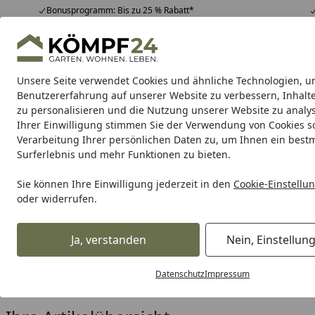
Bonusprogramm: Bis zu 25 % Rabatt*
Hotline
07051 / 9 22 22
4,81
/ 5
Mo-Fr. 8-16 Uhr
25.956 Bewertungen
Unsere Seite verwendet Cookies und ähnliche Technologien, u
Alle Produkte
Highlights
Tipps & Tricks
Alle Produkte
Benutzererfahrung auf unserer Website zu verbessern, Inhalt
zu personalisieren und die Nutzung unserer Website zu analys
Ihrer Einwilligung stimmen Sie der Verwendung von Cookies s
Meister
Meister Böden
Meister Paneele
Leisten
Verarbeitung Ihrer persönlichen Daten zu, um Ihnen ein best
Surferlebnis und mehr Funktionen zu bieten.
Karibu Pools inkl. gra
Sie können Ihre Einwilligung jederzeit in den
Cookie-Einstellu
oder widerrufen.
Dein Traumpool im Sorglos-Paket: F
Ja, verstanden
Nein, Einstellun
Meister
Leisten
Meister Deckenleisten
Meister Vierka
Startseite
Meister Vierkant-Deckenabsc
Datenschutz
Impressum