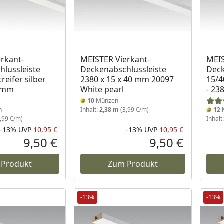
 Lager
rkant-
MEISTER Vierkant-
MEIS
lussleiste
Deckenabschlussleiste
Deck
reifer silber
2380 x 15 x 40 mm 20097
15/4
0 mm
White pearl
- 2
10
Münzen
n
Inhalt:
2,38 m
(3,99 €/m)
12
,99 €/m)
Inhalt
-13%
UVP
10,95 €
-13%
UVP
10,95 €
Rabatt in Prozent
Ursprünglicher Preis
Rabatt in 
Ursprüngli
9,50 €
9,50 €
Aktueller Preis
Aktueller P
 Produkt
Zum Produkt
-13%
-13%