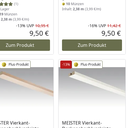
(1)
10
Münzen
Lager
Inhalt:
2,38 m
(3,99 €/m)
19
Münzen
:
2,38 m
(3,99 €/m)
-13%
UVP
10,95 €
-16%
UVP
11,42 €
Prozent
cher Preis
Rabatt in Prozent
Ursprünglicher Preis
Rab
Urs
9,50 €
9,50 €
reis
Aktueller Preis
Akt
Zum Produkt
Zum Produkt
Plus-Produkt
-13%
Plus-Produkt
ukt am Lager
Produkt am Lager
TER Vierkant-
MEISTER Vierkant-