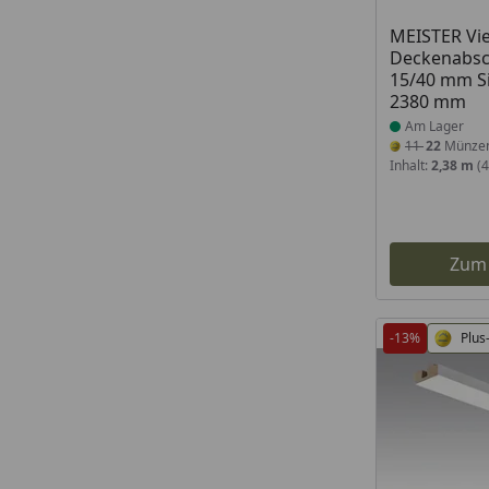
Produkt am
MEISTER Vie
Deckenabsch
15/40 mm Si
2380 mm
Am Lager
11
22
Münze
Inhalt:
2,38 m
(4
Zum
-13%
Plus