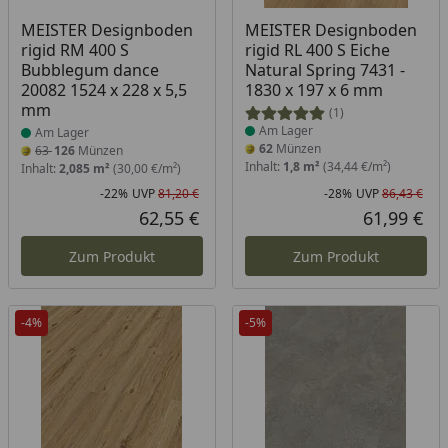
Produkt am Lager
Produkt am Lager
MEISTER Designboden
MEISTER Designboden
rigid RM 400 S
rigid RL 400 S Eiche
Bubblegum dance
Natural Spring 7431 -
20082 1524 x 228 x 5,5
1830 x 197 x 6 mm
mm
(1)
Am Lager
Am Lager
62
Münzen
63
126
Münzen
Inhalt:
1,8 m²
(34,44 €/m²)
Inhalt:
2,085 m²
(30,00 €/m²)
-22%
UVP
81,20 €
-28%
UVP
86,43 €
Rabatt in Prozent
Ursprünglicher Preis
Rab
Urs
62,55 €
61,99 €
Aktueller Preis
Akt
Zum Produkt
Zum Produkt
-4%
-5%