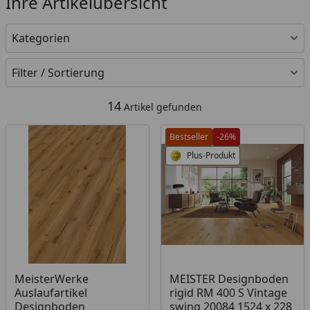
Ihre Artikelübersicht
Kategorien
Filter / Sortierung
14
Artikel gefunden
Bestseller
-26%
Plus-Produkt
Produkt am Lager
Produkt am Lager
MeisterWerke
MEISTER Designboden
Auslaufartikel
rigid RM 400 S Vintage
Designboden
swing 20084 1524 x 228