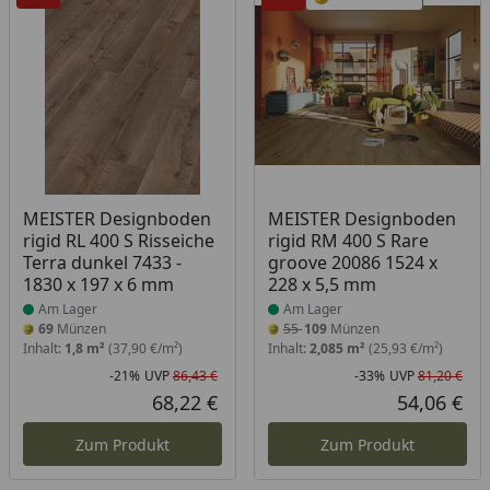
Produkt am Lager
Produkt am Lager
MEISTER Designboden
MEISTER Designboden
rigid RL 400 S Risseiche
rigid RM 400 S Rare
Terra dunkel 7433 -
groove 20086 1524 x
1830 x 197 x 6 mm
228 x 5,5 mm
Am Lager
Am Lager
69
Münzen
55
109
Münzen
Inhalt:
1,8 m²
(37,90 €/m²)
Inhalt:
2,085 m²
(25,93 €/m²)
-21%
UVP
86,43 €
-33%
UVP
81,20 €
Rabatt in Prozent
Ursprünglicher Preis
Rab
Urs
68,22 €
54,06 €
Aktueller Preis
Akt
Zum Produkt
Zum Produkt