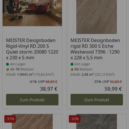
Produkt am Lager
Produkt am Lager
MEISTER Designboden
MEISTER Designboden
Rigid-Vinyl RD 200 S
rigid RD 300 S Eiche
Quiet storm 20080 1220
Westwood 7396 - 1290
x 230 x 5 mm
x 228 x 5,5 mm
Am Lager
Am Lager
39
78
Münzen
60
Münzen
Inhalt:
1,9642 m²
(19,84 €/m²)
Inhalt:
2,06 m²
(29,12 €/m²)
-41%
UVP
66,65 €
-35%
UVP
92,60 €
Rabatt in Prozent
Ursprünglicher Preis
Rab
Urs
38,97 €
59,99 €
Aktueller Preis
Akt
Zum Produkt
Zum Produkt
-31%
-32%