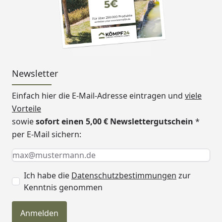
Newsletter
Einfach hier die E-Mail-Adresse eintragen und
viele
Vorteile
sowie
sofort einen 5,00 € Newslettergutschein
*
per E-Mail sichern:
Keine Eingabe erforderlich
Eingabe erforderlich
E-Mail *
Ich habe die
Datenschutzbestimmungen
zur
Kenntnis genommen
Anmelden