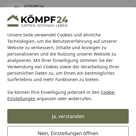
KÖMPF24
Öffnen
Banner schließen
KÖMPF24
kostenlos - Im App Store
Alle Produkte
Mein Konto
Wunschl
Eink
Unsere Seite verwendet Cookies und ähnliche
Technologien, um die Benutzererfahrung auf unserer
Hotline
4,81
/ 5
Suchen
Website zu verbessern, Inhalte und Anzeigen zu
personalisieren und die Nutzung unserer Website zu
analysieren. Mit Ihrer Einwilligung stimmen Sie der
Verwendung von Cookies sowie der Verarbeitung Ihrer
persönlichen Daten zu, um Ihnen ein bestmögliches
Surferlebnis und mehr Funktionen zu bieten.
Sie können Ihre Einwilligung jederzeit in den
Cookie-
Einstellungen
anpassen oder widerrufen.
MeisterDesign. rigid
Ja, verstanden
Nein, Einstellungen öffnen