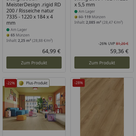
MeisterDesign .rigid RD
x 5,5 mm
200 / Risseiche natur
Am Lager
7335 - 1220 x 184 x 4
60
119
Münzen
mm
Inhalt:
2,085 m²
(28,47 €/m²)
Am Lager
65
Münzen
Inhalt:
2,25 m²
(28,88 €/m²)
-26%
UVP
81,20 €
Rab
Urs
64,99 €
59,36 €
Aktueller Preis
Akt
Zum Produkt
Zum Produkt
-28%
-22%
Plus-Produkt