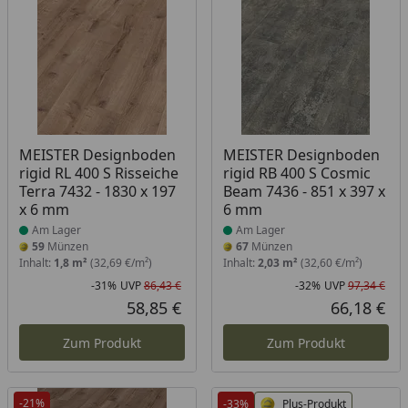
Produkt am Lager
Produkt am Lager
MEISTER Designboden
MEISTER Designboden
rigid RL 400 S Risseiche
rigid RB 400 S Cosmic
Terra 7432 - 1830 x 197
Beam 7436 - 851 x 397 x
x 6 mm
6 mm
Am Lager
Am Lager
59
Münzen
67
Münzen
Inhalt:
1,8 m²
(32,69 €/m²)
Inhalt:
2,03 m²
(32,60 €/m²)
-31%
UVP
86,43 €
-32%
UVP
97,34 €
Rabatt in Prozent
Ursprünglicher Preis
Rab
Urs
58,85 €
66,18 €
Aktueller Preis
Akt
Zum Produkt
Zum Produkt
-21%
-33%
Plus-Produkt