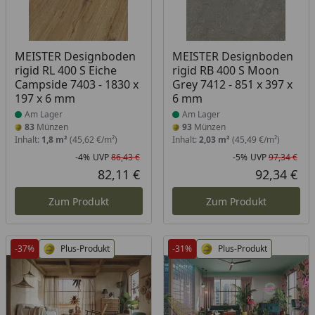
Produkt am Lager
Produkt am Lager
MEISTER Designboden
MEISTER Designboden
rigid RL 400 S Eiche
rigid RB 400 S Moon
Campside 7403 - 1830 x
Grey 7412 - 851 x 397 x
197 x 6 mm
6 mm
Am Lager
Am Lager
83
Münzen
93
Münzen
Inhalt:
1,8 m²
(45,62 €/m²)
Inhalt:
2,03 m²
(45,49 €/m²)
-4%
UVP
86,43 €
-5%
UVP
97,34 €
Rabatt in Prozent
Ursprünglicher Preis
Rab
Urs
82,11 €
92,34 €
Aktueller Preis
Akt
Zum Produkt
Zum Produkt
-37%
Plus-Produkt
-31%
Plus-Produkt