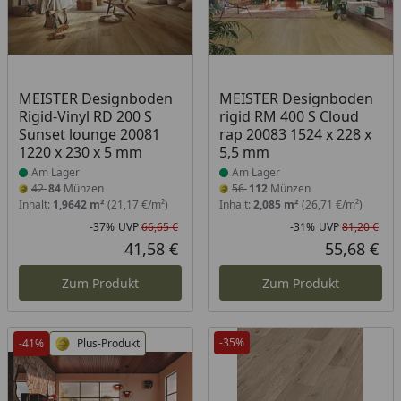
Produkt am Lager
Produkt am Lager
MEISTER Designboden
MEISTER Designboden
Rigid-Vinyl RD 200 S
rigid RM 400 S Cloud
Sunset lounge 20081
rap 20083 1524 x 228 x
1220 x 230 x 5 mm
5,5 mm
Am Lager
Am Lager
42
84
Münzen
56
112
Münzen
Inhalt:
1,9642 m²
(21,17 €/m²)
Inhalt:
2,085 m²
(26,71 €/m²)
-37%
UVP
66,65 €
-31%
UVP
81,20 €
Rabatt in Prozent
Ursprünglicher Preis
Rab
Urs
41,58 €
55,68 €
Aktueller Preis
Akt
Zum Produkt
Zum Produkt
-35%
-41%
Plus-Produkt