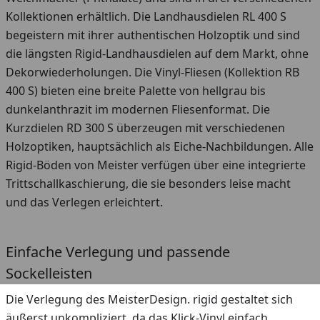
Kollektionen erhältlich. Die Landhausdielen RL 400 S
begeistern mit ihrer authentischen Holzoptik und sind
die längsten Rigid-Landhausdielen auf dem Markt, ohne
Dekorwiederholungen. Die Vinyl-Fliesen (Kollektion RB
400 S) bieten eine breite Palette von hellgrau bis
dunkelanthrazit im modernen Fliesenformat. Die
Kurzdielen RD 300 S überzeugen mit verschiedenen
Holzoptiken, hauptsächlich als Eiche-Nachbildungen. Alle
Rigid-Böden von Meister verfügen über eine integrierte
Trittschallkaschierung, die sie besonders leise macht
und das Verlegen erleichtert.
Einfache Verlegung und passende
Sockelleisten
Die Verlegung des MeisterDesign. rigid gestaltet sich
äußerst unkompliziert, da das Klick-Vinyl einfach