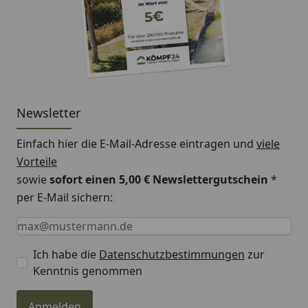
Newsletter
Einfach hier die E-Mail-Adresse eintragen und
viele
Vorteile
sowie
sofort einen 5,00 € Newslettergutschein
*
per E-Mail sichern:
Keine Eingabe erforderlich
Eingabe erforderlich
E-Mail *
Ich habe die
Datenschutzbestimmungen
zur
Kenntnis genommen
Anmelden