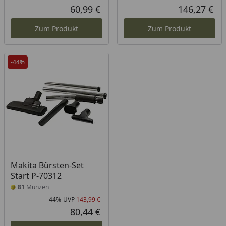
Rabatt in Prozent
Ursprünglicher Preis
Rab
Urs
60,99 €
146,27 €
Aktueller Preis
Akt
Zum Produkt
Zum Produkt
-44%
Makita Bürsten-Set
Start P-70312
81
Münzen
-44%
UVP
143,99 €
Rabatt in Prozent
Ursprünglicher Preis
80,44 €
Aktueller Preis