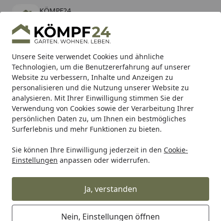
KÖMPF24
Öffnen
Banner schließen
KÖMPF24
kostenlos - Im App Store
Alle Produkte
Mein Konto
Wunschl
Eink
Unsere Seite verwendet Cookies und ähnliche
Technologien, um die Benutzererfahrung auf unserer
Hotline
4,81
/ 5
Suchen
Website zu verbessern, Inhalte und Anzeigen zu
personalisieren und die Nutzung unserer Website zu
analysieren. Mit Ihrer Einwilligung stimmen Sie der
Karibu Pools inkl. gratis Sandfilteranlage & Pool-
Verwendung von Cookies sowie der Verarbeitung Ihrer
Starterset (Gesamtwert bis 468,99€)
persönlichen Daten zu, um Ihnen ein bestmögliches
Surferlebnis und mehr Funktionen zu bieten.
Makita
Zubehör für Maschinen
Für Staubsauger & Abau
Sie können Ihre Einwilligung jederzeit in den
Cookie-
Startseite
Einstellungen
anpassen oder widerrufen.
Makita Absaug-Sets & Bürsten-Sets
Ja, verstanden
Ihre Artikelübersicht
Nein, Einstellungen öffnen